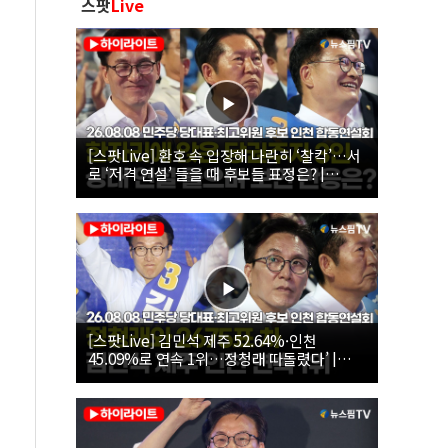
스팟
Live
[스팟Live] 환호 속 입장해 나란히 ‘찰칵’…서
로 ‘저격 연설’ 들을 때 후보들 표정은? |
26.08.08 더불어민주당 당대표·최고위원 후
보 인천 합동연설회
[스팟Live] 김민석 제주 52.64%·인천
45.09%로 연속 1위…정청래 따돌렸다’ |
26.08.08 더불어민주당 당대표·최고위원 후
보 인천 합동연설회