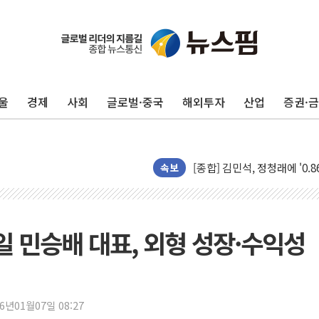
울
경제
사회
글로벌·중국
해외투자
산업
증권·
포항시 재난예산 40억 긴급 
울진·영덕 '호우특보'-포항 '
[종합] 김민석, 정청래에 '0.86
인천 합동연설회 나선 송영길
속보
김민석, 2주차 제주·인천 경선서
인사하는 김민석 당대표 후보
[속보] 민주, 제주·인천 경선 결
테일 민승배 대표, 외형 성장·수익성
[속보] 민주, 인천 경선 결과 발
[속보] 민주, 제주 경선 결과 발
이번주 국내 주요 금융일정(8.1
26년01월07일 08:27
美, 이란전 출구전략 만지작