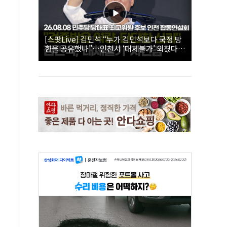
[스팟Live] 김민석 “누가 김민석보다 국정 방
향을 공유했나”…인천서 ‘대체불가’ 외쳤다 |
26.08.08 더불어민주당 당대표·최고위원 후
보 인천 합동연설회