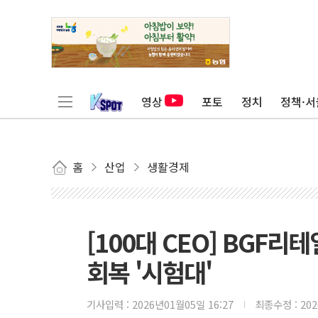
영상
포토
정치
정책·서
홈
산업
생활경제
[100대 CEO] BGF리
회복 '시험대'
기사입력 :
2026년01월05일 16:27
최종수정 :
20