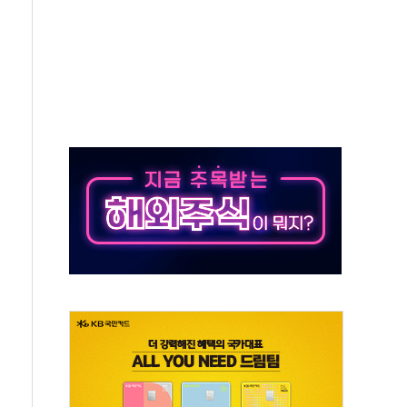
50㎜ 폭우…강원 동해안 강한 비 이어져
 환경미화원 수거차에 치여 사망
동…60대 남성 2명 숨져
보는 일 없게"…'결혼 페널티' 22개 과제 손본다
터보트 전복…1명 사망·1명 실종
의 날 참석..."국제적 시민 연대로 목소리 내야"
 실종 60대 나흘만에 숨진 채 발견
 살해 10대 아들 체포
' 받아친 정청래…제주 연설서 신경전 고조