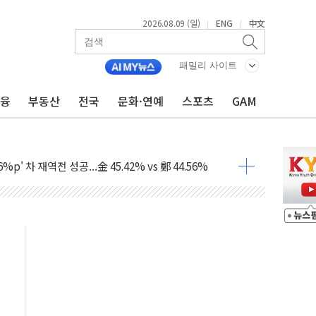
2026.08.09 (일)
ENG
中文
|
|
패밀리 사이트
금융
부동산
전국
문화·연예
스포츠
GAM
투입…고수온 양식장 복구·지원 '총력'
산사태 주의보'...경북도, 호우 피해·통제구간 없어
%p' 차 재역전 성공...金 45.42% vs 鄭 44.56%
·정청래·김민석 당대표 후보
 정청래에 승리...47.75% vs 42.08%
과 발표...김민석 47.75% 정청래 42.08%
표...김민석 45.09% 정청래 43.27% 송영길 11.63%
표...김민석 52.64% 정청래 39.89% 송영길 7.47%
0~8.14)
…공습 한계·탄약 부족 현실화