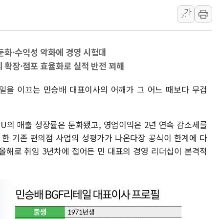
가
강릉·동해·삼척 시간당 최대 
가
폐기물 수거하다 참변…60대
서울 중랑구 주택가서 흉기 난
 둔화·수익성 악화에 경영 시험대
李대통령 "결혼 때문에 손해 
외 확장·점포 효율화로 실적 반전 꾀해
여수 오동도 인근 해상서 모
추미애, '위안부' 피해자 기림
리테일을 이끄는 민승배 대표이사의 어깨가 그 어느 때보다 무겁
인천 선재도 갯벌서 해루질 중
인천서 말다툼 중 어머니 흉기
 CU의 매출 성장률은 둔화됐고, 영업이익은 2년 연속 감소세를
'화합' 꺼낸 김민석에 '뻔뻔
 한 기존 편의점 사업의 성평가가 나온다장 공식이 한계에 다
올해로 취임 3년차에 접어든 민 대표의 경영 리더십이 본격적