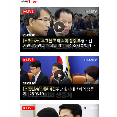
스팟
Live
[스팟Live] 투표율 조작 의혹 집중 추궁…선
거관리위원회 개혁을 위한 국정조사특별위원
회 | 26.08.10
[스팟Live] 더불어민주당 원내대책회의 생중
계 | 26.08.10