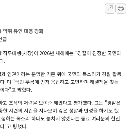
가
행안부, 임시조립주택 
가
경찰, 성매매 특별단속 
해외직구 위해제품 늘자 리
 약취 유인 대응 강화
KDI "반도체·수출 견인
언급
행안부, 폭염 속 이동노
공공데이터 활용 스타트업
장 직무대행(차장)이 2026년 새해에는 "경찰이 진정한 국민의
폭염 속 차량 화재 주의
다.
"35도인데 에어컨 안 
헌법과 인권이라는 분명한 기준 위에 국민의 목소리가 경찰 활동
한병도 "당원 커뮤니티
한다"며 "국민 부름에 먼저 응답하고 고민하며 해결책을 찾는
국방부, 尹에 내줬던 용
이다"고 밝혔다.
하고 조직의 저력을 보여준 해였다고 평가했다. 그는 "경찰은
엄중한 시련의 시간을 지나오며 깊은 성찰과 반성을 하기도 했
 요청하는 목소리 하나도 놓치지 않겠다는 동료 여러분의 헌신
다"고 평했다.