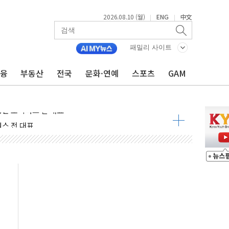
2026.08.10 (월)
ENG
中文
|
|
패밀리 사이트
금융
부동산
전국
문화·연예
스포츠
GAM
논란 대국민사과..."청년 주거문제 엄중함 헤어리지 못해"
성환 조이웍스 전 대표
스 전 대표
표 일정' 두고 여야 충돌
범수
, 착한가격업소 이용 활성화 업무협약 체결식
화 업무협약 체결 마친 윤호중-윤석준
만원 웃돈 매매한 2명 검찰 송치
꼬리표 떼고 질주…글로벌 자금 몰린다
매 여성…소방드론이 2시간 만에 찾아냈다