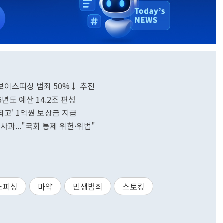
·보이스피싱 범죄 50%↓ 추진
26년도 예산 14.2조 편성
최고' 1억원 보상금 지급
사과..."국회 통제 위헌·위법"
스피싱
마약
민생범죄
스토킹