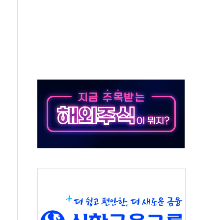
제도 손본다…산불 이재민 주택 침수·이탈에 TF 가동
1666명 검거…알선조직 집중 수사
콜 4.7% 증가…'권고' 40% 급증
에 경기 개선세 확대... 건설·고용 부진은 부담"
동자 쉼터 점검…배민과 손잡고 '착한가격업소' 할인
에 최대 1억...중기부, 협업과제 모집
보…7~8월에 연간 화재 20% 집중
틀고 선풍기도 압수"…우체국 택배 노조 '분통'
 개인정보 유출 사과…ISA·주가누르기법 재검토"
산 옛 청사서 4년 만에 첫 브리핑