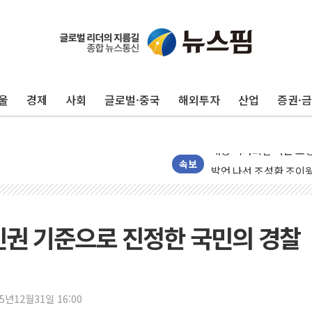
울
경제
사회
글로벌·중국
해외투자
산업
증권·
황희, '폐버스 주택' 
해명 기자회견 하는 조
발언 나선 조성환 조이웍
속보
선관위 국조특위, '재검
대화 나누는 윤상현-서
행정안전부-우아한형제들
·인권 기준으로 진정한 국민의 경찰
착한가격업소 이용 활성
전매제한 기간중 8000
유럽 증시, '싸구려' 
25년12월31일 16:00
산속 헤매던 80대 치