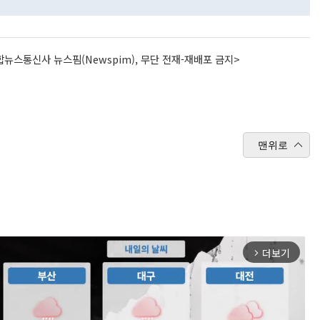
뉴스통신사 뉴스핌(Newspim), 무단 전재-재배포 금지>
맨위로
더보기
arrow_forward_ios