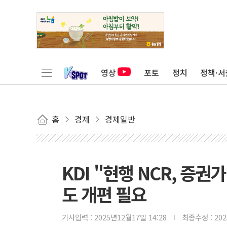
영상
포토
정치
정책·서
홈
경제
경제일반
KDI "현행 NCR, 증
도 개편 필요
기사입력 :
2025년12월17일 14:28
최종수정 :
20