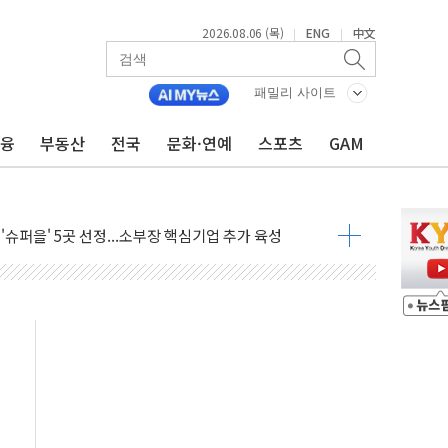
2026.08.06 (목)
ENG
中文
|
|
 비상! 수족구병이 다시 유행합니다.
.데이터처, 기업 3만1000곳 경제통계조사
패밀리 사이트
 실사격…미 해병대, 한반도 지형서 FPV 공격훈련 공개
금융
부동산
전국
문화·연예
스포츠
GAM
 아닌 담합…76조2000억 입찰 영향"
 넘긴 세라젬…공정위 과징금 4억3200만원
'슈퍼을' 5곳 선정...소부장 핵심기업 추가 육성
용품 등 94개 제품 안전기준 '부적합'
'다산점' 열어
한눈에'…인사처, 공무원 인사제도 안내서 발간
…식약처 AI 심사·소방청 119안심콜 영문 영상 제작
증명서 발급…7일부터 온라인 대리 신청 가능
회의…중증환자 이송체계 전국 확대 점검
끝…김민석, 신천지 허위신고에 배신 사과 안 해"
국방개혁은 정치적 감정 따라 추진해선 안 돼"