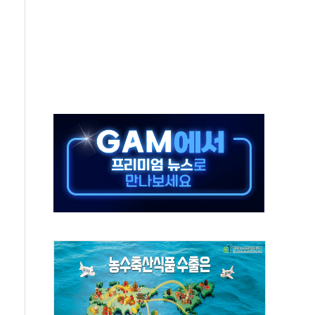
 '비욘드 디 어비스' 수상작 발표
위크' 참가…리모델링 상담 제공
상, 종가가 넘은 건 국경 아닌 '식문화 장벽'
급등…구리 가격 상승 전망 부각
은 채권혼합 펀드 2종 출시
닉스'는 사고 급등주는 팔았다