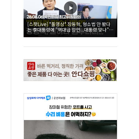
[스팟Live] *풀영상* 장동혁, 형소법 안 봤다
는 李대통령에 "역대급 망언...대통령 맞나"｜
26.08.06 국민의힘 최고위원회의