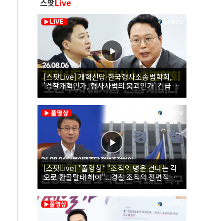
스팟
Live
[스팟Live] 개혁신당·한국형사소송법학회,
'검찰개혁인가, 형사사법의 붕괴인가' 긴급 세
미나｜26.08.06
[스팟Live] *풀영상* "조직의 명운 건다는 각
오로 환골탈태 해야"...경찰 조직의 전면적 쇄
신 촉구한 한병도 | 26.08.06 더불어민주당 정
책조정회의