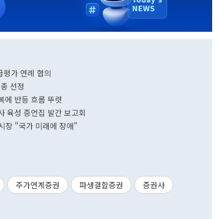
급평가 연례 협의
최종 선정
회복에 반등 흐름 뚜렷
역사 육성 증언집 발간 보고회
대전시장 "국가 미래에 장애"
주가연계증권
파생결합증권
증권사