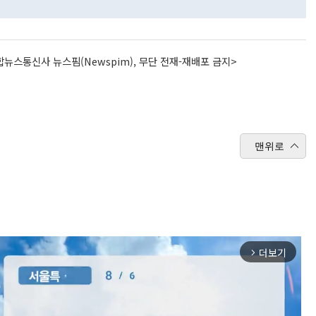
뉴스통신사 뉴스핌(Newspim), 무단 전재-재배포 금지>
맨위로
더보기
arrow_forward_ios