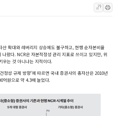
가
펄어비스, 붉은사막 영상 콘테스트
가
현대리바트, '2026 코리아빌드
[K메이커] 코셔에서 할랄까지…대
[특징주] 비철금속 업종 11% 
흥국자산운용, 코스닥 성장주 담
외국인 돌아왔지만 …'삼전·하이
 자산 확대와 레버리지 상승에도 불구하고, 현행 순자본비율
이 나왔다. NCR은 자본적정성 관리 지표로 쓰이고 있지만, 위
키우는 것 아니냐는 지적이다.
 건정성 규제 방향'에 따르면 국내 증권사의 총자산은 2010년
00억원으로 약 4.3배 늘었다.