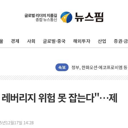
[AI 카드뉴스] 어린이집·유치원
운수업·기업활동 '원스톱'으로..
[르포] 폭염 속 '자폭 드론' 첫
울
경제
사회
글로벌·중국
해외투자
산업
증권·
공정위 "국고채 PD 15곳, 관행
중소기업 기술자료 중국 계열사에
정부, 한화오션·에코프로비엠 등 
국표원, 해외직구 물놀이기구·유아
속보
쉐이크쉑, 남양주 현대아울렛에 
'달라진 임신·출산·육아 지원 
정부혁신 우수사례 세계에 알린다
권가 레버리지 위험 못 잡는다"…제
부모가 정부24에서 자녀 출입국
소방청, 전국 시·도 구급과장 
정청래 "2차 TV토론으로 게임 
25년12월17일 14:28
윤상현, 사관학교 통합 비판…"