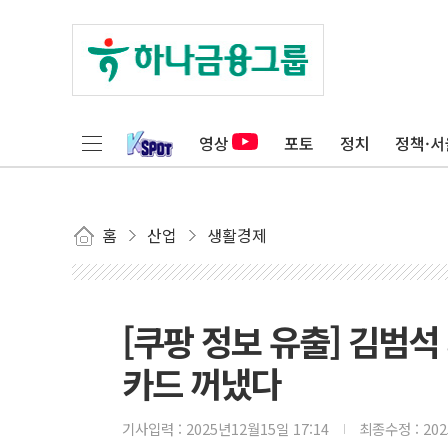
영상
포토
정치
정책·서
홈
산업
생활경제
[쿠팡 정보 유출] 김범
카드 꺼냈다
기사입력 :
2025년12월15일 17:14
최종수정 :
20