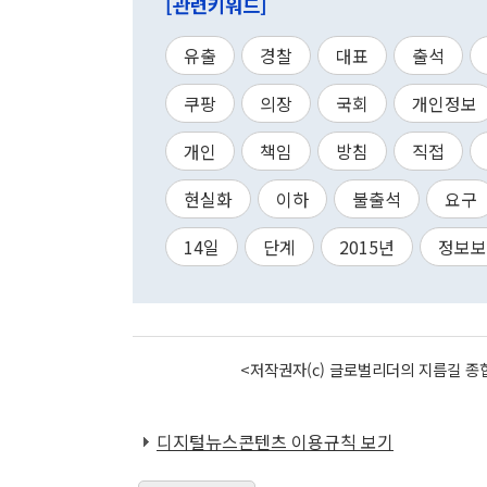
[관련키워드]
유출
경찰
대표
출석
쿠팡
의장
국회
개인정보
개인
책임
방침
직접
현실화
이하
불출석
요구
14일
단계
2015년
정보보
<저작권자(c) 글로벌리더의 지름길 종합
디지털뉴스콘텐츠 이용규칙 보기