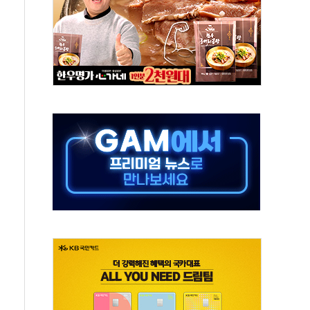
어선 구조
무해한 표면 부식 물질"
분만에 진화...외국인 노동자 숨져