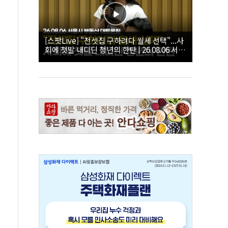
[스팟Live] "전셋집 구하려다 월세 선택"...사
회에 첫발 내디딘 청년의 한탄 | 26.08.06 서울
시 부동산 대토론회