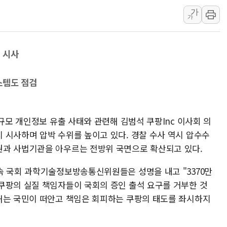
가
동해해경, 독도 해상서 부유물 감긴 
가
주한미군 "오산기지 누출, 백린 아닌 
구미 폐염산처리업체서 불 2시간30여
 시사
스템도 점검
대규모 개인정보 유출 사태와 관련해 김범석 쿠팡Inc 이사회 의
 시사하며 압박 수위를 높이고 있다. 경찰 수사 역시 압수수
권과 사법기관을 아우르는 전방위 국면으로 확산되고 있다.
속 국회 과학기술정보방송통신위원들은 성명을 내고 "3370만
쿠팡의 실질 책임자들이 국회의 증인 출석 요구를 거부한 것
해는 국민이 떠안고 책임은 회피하는 쿠팡의 태도를 좌시하지