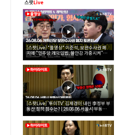
스팟
Live
[스팟Live] *풀영상* 이준석, 보완수사권 폐
지에 "민주당 개악입법, 불안감 가중시켜"｜
26.08.06 개혁신당 보완수사권 폐지 토론회
[스팟Live] '투미TV' 김제경이 내린 李정부 부
동산 정책 점수는? | 26.08.06 서울시 부동산
대토론회