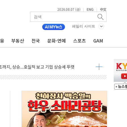
재회…로봇·AI 데이터센터·모빌리티 구체화
2026.08.07 (금)
ENG
中文
|
|
·아이온큐·도어대시↑ VS 샌디스크·피그마·앱러빈↓
 반대…상법·자본시장법 개정 논의"
패밀리 사이트
 차익실현 속 혼조세...웨스턴디지털·샌디스크↓
금융
부동산
전국
문화·연예
스포츠
GAM
에 긴급 안보 점검회의
호르무즈 재개방 기대에 강세
조까지, 상승...호실적 보고 기업 상승세 뚜렷
인 '사파리' 공격… 시민들 공포감 극대화 전략
' 임시 주총 기대감에 홀로 상한가…마진 잔액은 사상 최고
버리지 위험수위…숨은 차입이 더 큰 변수"
대응 1단계 진압 중
야, 경쟁상대 中과 비교해야"
하는 '선봉'의 대민 봉사
미사일 1발 발사… 올해 10번째·42일 만 도발
 새 안보 위기… 반군·마약카르텔이 습득해 전투 활용