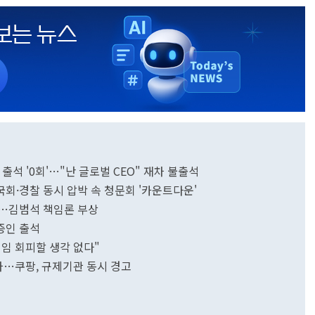
 출석 '0회'…"난 글로벌 CEO" 재차 불출석
국회·경찰 동시 압박 속 청문회 '카운트다운'
확산…김범석 책임론 부상
 증인 출석
임 회피할 생각 없다"
절차…쿠팡, 규제기관 동시 경고