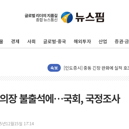
구광모, 내주 실리콘밸리서 젠슨 황 
뉴욕증시 개장 전 특징주...모더나
김정관 장관 "영업이익 N% 성과급
뉴욕증시 프리뷰, 미 주가선물 AI주
울
경제
사회
글로벌·중국
해외투자
산업
증권·
청와대, 북한 단거리 탄도미사일 발사
금값 7주 만에 최고…美 고용 둔화·
[인도증시] 중동 긴장 완화에 실적 호
러, 1인칭시점 드론으로 우크라 민간
속보
[베트남 증시] 지수 하락 속 'DGC
'월가의 황제' 다이먼 "금융시장 레
양주 섬유염색공장서 화재 1명 중상…
석 의장 불출석에…국회, 국정조사
김정관 산업부 장관 "주 52시간 손봐
해군 1함대 창설 80주년…지역과 함께
[3보] 북, 원산서 동해로 단거리 탄도
25년12월15일 17:14
우크라 드론 전술, 중남미 콜롬비아에