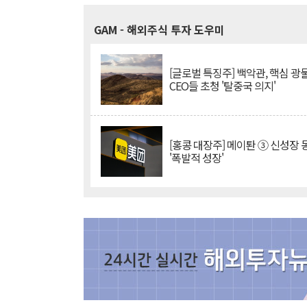
GAM
- 해외주식 투자 도우미
[글로벌 특징주] 백악관, 핵심 광
CEO들 초청 '탈중국 의지'
[홍콩 대장주] 메이퇀 ③ 신성장
'폭발적 성장'