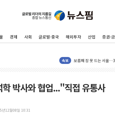
울
경제
사회
글로벌·중국
해외투자
산업
증권·
보름째 잠 못 드는 서울…3
미일 환율공조 뒷말 무성.
속보
우유자조금, 노인복지관 찾
더본코리아 롤링파스타, 파
4자 연합 균열에 분쟁 재
학 박사와 협업..."직접 유통사
금호석유화학, 2분기 영업
CJ올리브영 흔드는 '신흥
"PAFC만으론 어렵다"…
25년12월08일 10:31
임대사업자, 등록임대 세제