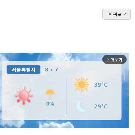
맨위로
더보기
arrow_forward_ios