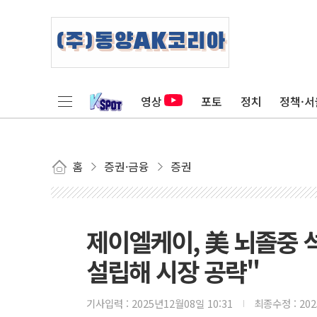
영상
포토
정치
정책·서
홈
증권·금융
증권
제이엘케이, 美 뇌졸중 석
설립해 시장 공략"
기사입력 :
2025년12월08일 10:31
최종수정 :
20