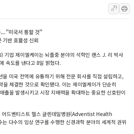
가
대우건설, 50대 이강석 대
가
비츠로넥스텍, 한화에어로스
1410원대 내려간 환율, "
..."미국서 통할 것"
종합특검, '계엄 수용공간
문 기반 효율성 신뢰
친트럼프 오글스 미 하원의
"주식이야 코인이야"…연속
I) 기업 제이엘케이는 뇌졸중 분야의 석학인 랜스 J. 리 박사
에쓰씨엔지니어링, 큐니티와
 공략에 속도를 낸다고 8일 밝혔다.
애드포러스, 30억원 규모
션을 미국 전역에 유통하기 위해 전문 회사를 직접 설립하고,
롯데웰푸드, 2분기 영업익 8
약을 체결한 것으로 확인됐다. 이는 제이엘케이가 단순히
이성윤 '호남 민심은 주석
인 매출을 발생시키고 시장 지배력을 확대하는 중요한 신호탄이
나경원 의원 "장기보유 1
드벤티스트 헬스 글렌데일병원(Adventist Health
 교수는 다수의 임상 연구를 수행한 신경과학 분야의 세계적 권위