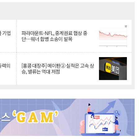
Mute
물 기업
파라마운트-NFL, 중계권료 협상 중
단…워너 합병 소송이 발목
 동력의
[홍콩 대장주] 메이퇀② 실적은 고속 상
승, 밸류는 역대 저점