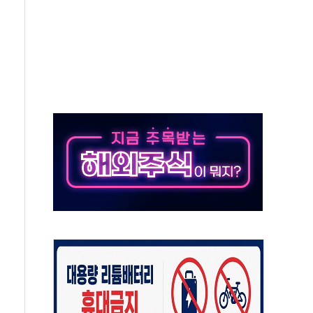
표 전면에...임원·조직 대대적 개편 예고
페이스와 '누리호 5기분 엔진 구성품' 수주
당분간 1400원 초반대 등락"
 확보' 신용해 前교정본부장 불구속 기소
원, 테네시주 경선서 낙선
 사이드카·널뛰기에 개미들 '패닉'
 반도체 EPC 추가 수주
 자사주 취득
8.5% 증가... 해외 자회사가 이끈 '더블 성장'
야청' 파장…친명계 "처절한 역사를 말장난으로" 비판
주택자 과도한 세금 부당"…소득세법 개정안 발의 예고