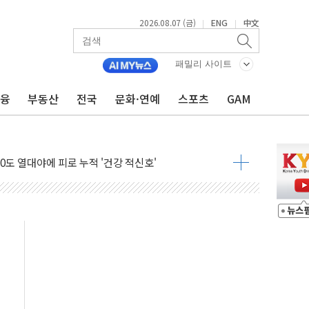
2026.08.07 (금)
ENG
中文
|
|
패밀리 사이트
금융
부동산
전국
문화·연예
스포츠
GAM
0도 열대야에 피로 누적 '건강 적신호'
.."맘대로 팔지도 못하는데 무슨 기축통화"
아 어르신 우유 지원 점검
브리 셰프 모델 발탁
점화 조짐…한미 지배구조 다시 요동
익 4배 '껑충'…전부문 약진
 강자' 다이소·시코르…뷰티 유통 지각변동 본격화
두산퓨얼셀, SOFC에 사활
혜택 축소에 반발…"정책 신뢰 뒤집어"