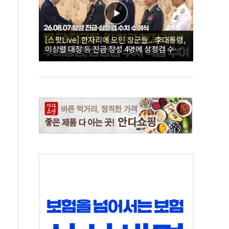
[스팟Live] 한자리에 모인 장군들...李대통령,
이상렬 대장 등 진급 장성 4명에 삼정검 수치
직접 수여｜26.08.07 장성 진급·삼정검 수치
수여식