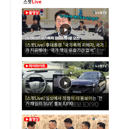
스팟
Live
[스팟Live] 李대통령 "국가폭력 피해자, 국가
가 치유해야…국가 책임 유효기간 없어"｜
26.08.07 국가폭력 피해자 위로 오찬
[스팟Live] 일상에서 장점이 더 돋보이는 '전
기 패밀리 SUV' 볼보 EX90