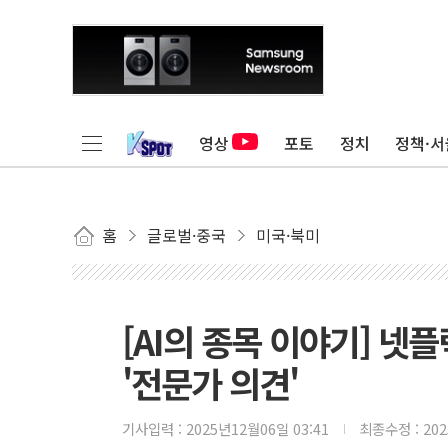
영상
포토
정치
정책·서
홈
글로벌·중국
미국·북미
[AI의 종목 이야기] 
'전문가 의견'
기사입력 :
2025년12월06일 03:41
최종수정 :
20