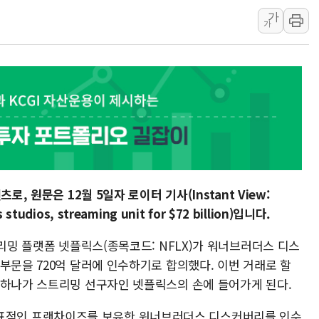
가
우크라 드론 전술, 중남미 콜롬비아에
가
동해해경, 독도 해상서 부유물 감긴 
주한미군 "오산기지 누출, 백린 아닌 
구미 폐염산처리업체서 불 2시간30여
해군과 함께하는 '불금전파, 송정' 시
강원도 폭염특보 11일째…온열질환·가
, 원문은 12월 5일자 로이터 기사(Instant View:
s studios, streaming unit for $72 billion)입니다.
트리밍 플랫폼 넷플릭스(종목코드: NFLX)가 워너브러더스 디스
부문을 720억 달러에 인수하기로 합의했다. 이번 거래로 할
 하나가 스트리밍 선구자인 넷플릭스의 손에 들어가게 된다.
 등 대표적인 프랜차이즈를 보유한 워너브러더스 디스커버리를 인수