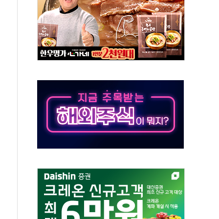
 새 안보 위기… 반군·마약카르텔이 습득해 전투 활용
어선 구조
무해한 표면 부식 물질"
분만에 진화...외국인 노동자 숨져
즌2
축 피해 최소화 '총력 대응'