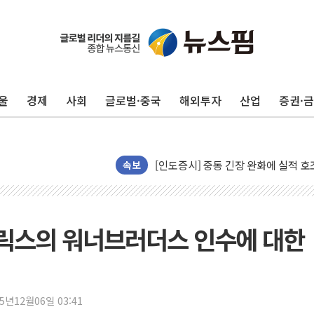
구광모, 내주 실리콘밸리서 젠슨 황 
뉴욕증시 개장 전 특징주...모더나
김정관 장관 "영업이익 N% 성과급
울
경제
사회
글로벌·중국
해외투자
산업
증권·
뉴욕증시 프리뷰, 미 주가선물 AI주
청와대, 북한 단거리 탄도미사일 발사
금값 7주 만에 최고…美 고용 둔화·
[인도증시] 중동 긴장 완화에 실적 호
속보
러, 1인칭시점 드론으로 우크라 민간
[베트남 증시] 지수 하락 속 'DGC
'월가의 황제' 다이먼 "금융시장 레
넷플릭스의 워너브러더스 인수에 대한
양주 섬유염색공장서 화재 1명 중상…
김정관 산업부 장관 "주 52시간 손봐
해군 1함대 창설 80주년…지역과 함께
25년12월06일 03:41
[3보] 북, 원산서 동해로 단거리 탄도