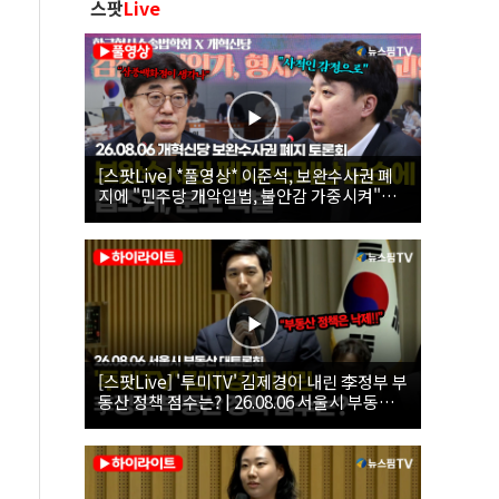
스팟
Live
[스팟Live] *풀영상* 이준석, 보완수사권 폐
지에 "민주당 개악입법, 불안감 가중시켜"｜
26.08.06 개혁신당 보완수사권 폐지 토론회
[스팟Live] '투미TV' 김제경이 내린 李정부 부
동산 정책 점수는? | 26.08.06 서울시 부동산
대토론회