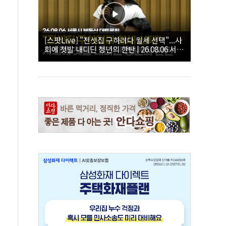
[스팟Live] "전셋집 구하려다 월세 선택"...사
회에 첫발 내디딘 청년의 한탄 | 26.08.06 서울
시 부동산 대토론회