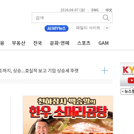
2026.08.07 (금)
ENG
中文
|
|
재회…로봇·AI 데이터센터·모빌리티 구체화
·아이온큐·도어대시↑ VS 샌디스크·피그마·앱러빈↓
패밀리 사이트
 반대…상법·자본시장법 개정 논의"
금융
부동산
전국
문화·연예
스포츠
GAM
 차익실현 속 혼조세...웨스턴디지털·샌디스크↓
에 긴급 안보 점검회의
호르무즈 재개방 기대에 강세
조까지, 상승...호실적 보고 기업 상승세 뚜렷
인 '사파리' 공격… 시민들 공포감 극대화 전략
' 임시 주총 기대감에 홀로 상한가…마진 잔액은 사상 최고
버리지 위험수위…숨은 차입이 더 큰 변수"
대응 1단계 진압 중
야, 경쟁상대 中과 비교해야"
하는 '선봉'의 대민 봉사
미사일 1발 발사… 올해 10번째·42일 만 도발