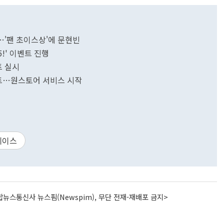
…'팬 초이스상'에 문현빈
5!' 이벤트 진행
트 실시
이트…원스토어 서비스 시작
케이스
뉴스통신사 뉴스핌(Newspim), 무단 전재-재배포 금지>