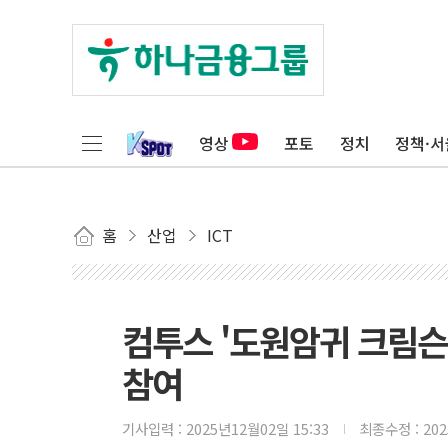
영상
포토
정치
정책·서
홈
산업
ICT
컴투스 '도원암귀 크림슨
참여
기사입력 :
2025년12월02일 15:33
최종수정 :
20