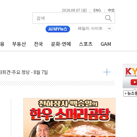
2026.08.07 (금)
ENG
中文
|
|
우 5거래일 랠리 '마침표'
의 막바지.."美와 직접 협상 없어"
패밀리 사이트
민석 후보 - 8월 7일
금융
부동산
전국
문화·연예
스포츠
GAM
차 회의…주택 공급 대책 막바지 조율할 듯
회견·주요 정당 - 8월 7일
 제한 추진…美 "통행 막을 권한 없어"
 상승… "2분기 기업 순이익 21% 증가" 전망
 나토 회원국 공격 검토… 거짓 깃발 작전"
재회…로봇·AI 데이터센터·모빌리티 구체화
·아이온큐·도어대시↑ VS 샌디스크·피그마·앱러빈↓
 반대…상법·자본시장법 개정 논의"
 차익실현 속 혼조세...웨스턴디지털·샌디스크↓
에 긴급 안보 점검회의