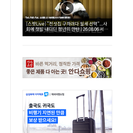
[스팟Live] "전셋집 구하려다 월세 선택"...사
회에 첫발 내디딘 청년의 한탄 | 26.08.06 서울
시 부동산 대토론회