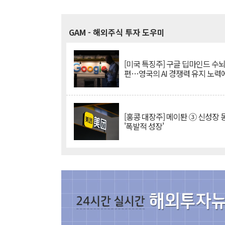
GAM
- 해외주식 투자 도우미
[미국 특징주] 구글 딥마인드 수
편…영국의 AI 경쟁력 유지 노력
[홍콩 대장주] 메이퇀 ③ 신성장
'폭발적 성장'