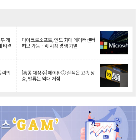
Mute
뇌부 개
마이크로소프트, 인도 최대 데이터센터
에 타격
허브 가동…AI 시장 경쟁 가열
 동력의
[홍콩 대장주] 메이퇀② 실적은 고속 상
승, 밸류는 역대 저점