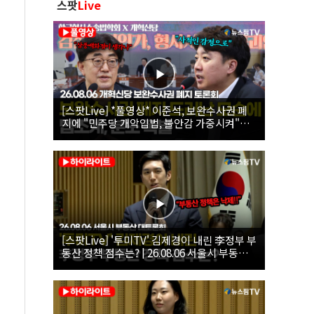
스팟
Live
[스팟Live] *풀영상* 이준석, 보완수사권 폐
지에 "민주당 개악입법, 불안감 가중시켜"｜
26.08.06 개혁신당 보완수사권 폐지 토론회
[스팟Live] '투미TV' 김제경이 내린 李정부 부
동산 정책 점수는? | 26.08.06 서울시 부동산
대토론회