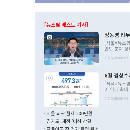
[뉴스핌 베스트 기사]
정동영 업무
[서울=뉴스핌
안보 분야 정
평화공존 발전
2026-08-06 06:
발언 중에는 
언한 것이 있
령은 공개적으
6월 경상수
주의적 희망에
관의 대북 정
[서울=뉴스핌
관 부처 장관
어 역대 최대
관의 무리한 
출 호조로 월
다. [정동영 통일부 장관이 지난달 23일 오후 서울 종로구 정부서울청사에
2026-08-06 08:
료=한국은행] 한국은행이 6일 발표한 '2026년 6월 국제수지(잠정)'에
서 취임 1주년 
면 지난 6월
부 장관 권한
1000만달러
서울 외곽 월세 200만원
발전 구상'을
이에 따라 올
적 갈등 해결
경기도, 재정 '비상 상황'
했다. 경상수
결과 혐오의 
9000만달러
프로야구 전 경기 폭염 취소