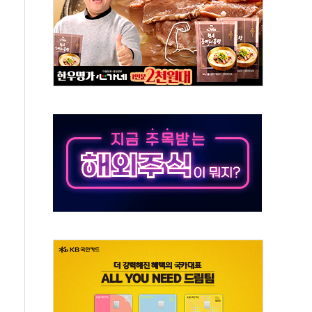
호르무즈 재개방 기대에 강세
조까지, 상승...호실적 보고 기업 상승세 뚜렷
인 '사파리' 공격… 시민들 공포감 극대화 전략
' 임시 주총 기대감에 홀로 상한가…마진 잔액은 사상 최고
버리지 위험수위…숨은 차입이 더 큰 변수"
대응 1단계 진압 중