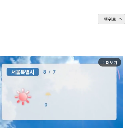
맨위로
더보기
arrow_forward_ios