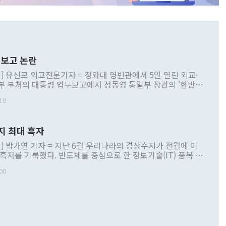
보고 논란
] 유신모 외교전문기자 = 청와대 영빈관에서 5일 열린 외교·
부 부처의 대통령 업무보고에서 정동영 통일부 장관의 '한반도
 구상'과 업무보고 발언이 논란을 빚고 있다. 이날 정 장관의
10
정부 내 조율을 거치지 않은 사안을 정책으로 추진하겠다고 공
는가 하면 사실 관계에 맞지 않은 설명도 있었다. 이재명 대통
로 신중을 기해 달라고 경고했고, 조현 외교부 장관은 '이상
지 최대 흑자
 근거한 비현실적 구상'이라는 비판을 내놨다. 그동안 정 장
책 관련 발언이 물의를 빚은 적은 여러 번 있지만 대통령과 유
] 박가연 기자 = 지난 6월 우리나라의 경상수지가 전월에 이
이 공개적으로 부정적 입장을 표명한 것은 이례적이다. 정 장
 흑자를 기록했다. 반도체를 중심으로 한 정보기술(IT) 품목 수
대북 접근법과 월권을 제어해야 한다는 목소리도 높아지고 있
간 상품수출이 처음으로 1000억달러를 넘어선 영향이다. [자
00
 따르
기자간담회를 하고 있다. [사진=통일부] 2026.07.23 ◆통일
 경상수지는 497억3000만달러 흑자로 집계됐다. 전월(386억
 넘어선 주장 정 장관은 이날 업무보고에서 '한반도 평화공존
)에 이어 두 달 연속 월간 기준 역대 최대 기록을 갈아치웠다.
 설명하면서 이재명 정부 2년차 핵심 과제로 상호 존중·평화
해 상반기 누적 경상수지 흑자는 1910억1000만달러를 기록
·핵 없는 한반도 등 3대 기본 방향을 제시했다. 정 장관은 "대
지 흑자를 견인한 것은 상품수지다. 6월 상품수지는 478억
언어는 멈춰야 한다"면서 주적 용어 대체를 주장했다. 지난 25
 흑자를 기록하며 전월에 이어 역대 최대를 다시 썼다. 국제수