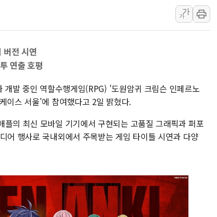
가
금값 7주 만에 최고…美 고용 둔화·
가
[인도증시] 중동 긴장 완화에 실적 호
러, 1인칭시점 드론으로 우크라 민간
 버전 시연
[베트남 증시] 지수 하락 속 'DGC
투 연출 호평
'월가의 황제' 다이먼 "금융시장 레
양주 섬유염색공장서 화재 1명 중상…
가 개발 중인 역할수행게임(RPG) '도원암귀 크림슨 인페르노
 게임 쇼케이스 서울'에 참여했다고 2일 밝혔다.
애플의 최신 모바일 기기에서 구현되는 고품질 그래픽과 퍼포
미디어 행사로 국내외에서 주목받는 게임 타이틀 시연과 다양