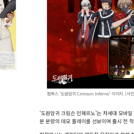
컴투스 '도원암귀 Crimson Inferno' 이미지. [사
'도원암귀 크림슨 인페르노'는 차세대 모바일
분 분량의 데모 플레이를 선보이며 출시 전 