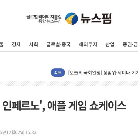
뉴욕증시, 유가·금리 부담에 하락…다
이란, 오만과 호르무즈 해협 재개방 합
[민주 당권주자 일정] 송영길·정청래·김
울
경제
사회
글로벌·중국
해외투자
산업
증권·
李대통령, 오늘 부동산 정책 점검 2
[오늘의 정치일정] 8월 7일(금)
[오늘의 국회일정] 상임위·세미나·기자
이란, 美·이스라엘 선박 호르무즈 통항
속보
유럽증시, 견조한 실적 소화하며 대부분
리투아니아 국방 "러, 우크라 드론으로
구광모, 내주 실리콘밸리서 젠슨 황 
 인페르노', 애플 게임 쇼케이스
뉴욕증시 개장 전 특징주...모더나
김정관 장관 "영업이익 N% 성과급
뉴욕증시 프리뷰, 미 주가선물 AI주
25년12월02일 15:33
청와대, 북한 단거리 탄도미사일 발사