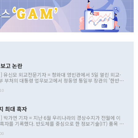
보고 논란
] 유신모 외교전문기자 = 청와대 영빈관에서 5일 열린 외교·
부 부처의 대통령 업무보고에서 정동영 통일부 장관의 '한반도
 구상'과 업무보고 발언이 논란을 빚고 있다. 이날 정 장관의
10
정부 내 조율을 거치지 않은 사안을 정책으로 추진하겠다고 공
는가 하면 사실 관계에 맞지 않은 설명도 있었다. 이재명 대통
로 신중을 기해 달라고 경고했고, 조현 외교부 장관은 '이상
지 최대 흑자
 근거한 비현실적 구상'이라는 비판을 내놨다. 그동안 정 장
책 관련 발언이 물의를 빚은 적은 여러 번 있지만 대통령과 유
] 박가연 기자 = 지난 6월 우리나라의 경상수지가 전월에 이
이 공개적으로 부정적 입장을 표명한 것은 이례적이다. 정 장
 흑자를 기록했다. 반도체를 중심으로 한 정보기술(IT) 품목 수
대북 접근법과 월권을 제어해야 한다는 목소리도 높아지고 있
간 상품수출이 처음으로 1000억달러를 넘어선 영향이다. [자
00
 따르