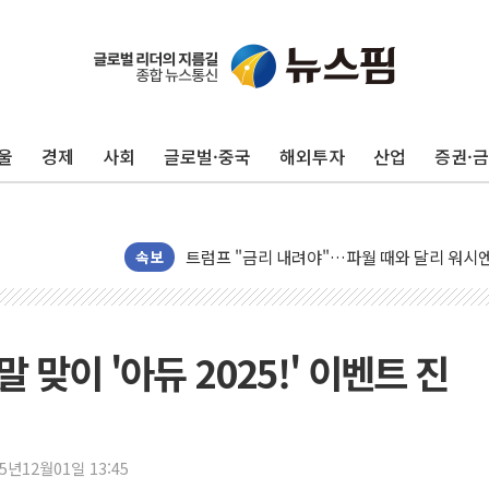
뉴욕증시 프리뷰, 美 고용 쇼크에 금리 인상 
[종합] 美 7월 고용 2만3000명 감소 '쇼크'
[사진] 이슬람 수니파 3개국, 공동방위협정 
울
경제
사회
글로벌·중국
해외투자
산업
증권·
뉴욕증시 개장 전 특징주...아틀라시안·클
보훈부, 미 DPAA와 MOU… "6·25 미군 실
트럼프 "금리 내려야"…파월 때와 달리 워시엔
특정 정치인 측근 포항시 정책특보 내정설...포
속보
李 "해남 태양광, 대한민국 다음 100년 밑거
李 대통령, '6시간 마라톤 부동산 2차 회의'
트럼프, 中 겨냥 폴리실리콘 관세 15% 부과
말 맞이 '아듀 2025!' 이벤트 진
[사진] 빈살만과 에르도안의 만남
이란와이어 "이란 최고지도자 위독…곧 사망
남동발전, 해남군에 국내 최대 규모 400MW 
25년12월01일 13:45
[인도증시] 중동 불안 속 유가 상승에 소폭 하락