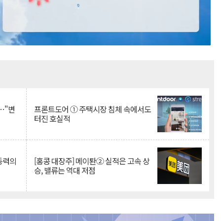
Mute
…"변
프론트도어 ① 주택시장 침체 속에서도
터진 호실적
 동력의
[홍콩 대장주] 메이퇀② 실적은 고속 상
승, 밸류는 역대 저점