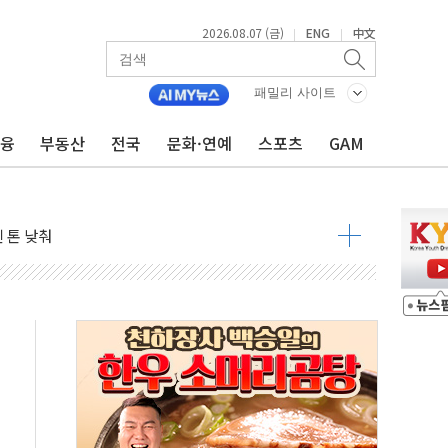
2026.08.07 (금)
ENG
中文
|
|
우려 후퇴…나스닥 선물 1%대 상승
…9월 금리 인상 기대 후퇴
패밀리 사이트
체결
금융
부동산
전국
문화·연예
스포츠
GAM
라우드플레어·태양광주↑ VS 트레이드데스크·웬디스↓
종자 7359명 끝까지 찾겠다"
 톤 낮춰
항시 '시끌'
름…수도권 집중 완화 전환점"
 주재… "전폭적 공급 확대·속도전 총력"
…美 태양광주 급등
해도 놀랍지 않아"
태양광 착공…여의도 1.6배 규모
...금융주 낙폭 커