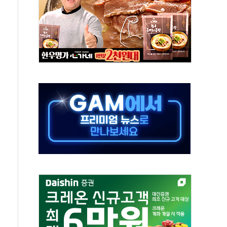
부정책 아냐" 해명
~9일 최대 100mm 호우
체결… 수니파 국가들의 새 안보 협력 구도
비온 59㎡ 18억원대
-서울시 '정책 엇박자'
…생애최초만 경쟁 치열