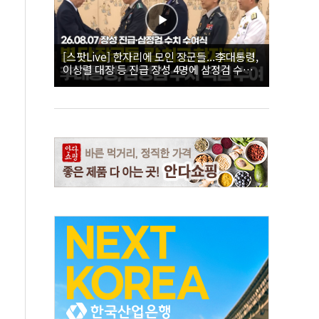
[스팟Live] 한자리에 모인 장군들...李대통령,
이상렬 대장 등 진급 장성 4명에 삼정검 수치
직접 수여｜26.08.07 장성 진급·삼정검 수치
수여식