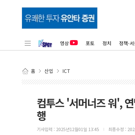
영상
포토
정치
정책·서
홈
산업
ICT
컴투스 '서머너즈 워', 연
행
기사입력 :
2025년12월01일 13:45
최종수정 :
20