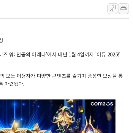
가
황희 '폐버스 청년주택' SNS 글 역풍에 "정
가
폭염 누그러지고 가뭄 숙지나...경북동해안권 8
사우디·튀르키예·파키스탄, '공동방위협정' 
신길동 신축도 3.3㎡당 7250만원…써밋 클라
상
용산공원·그린벨트로 또 충돌…반복되는 국토부
[AI 부동산 투데이] 특공 전략도 '극과 극'
 워: 천공의 아레나'에서 내년 1월 4일까지 '아듀 2025!'
'의 모든 이용자가 다양한 콘텐츠를 즐기며 풍성한 보상을 통
록 마련됐다.