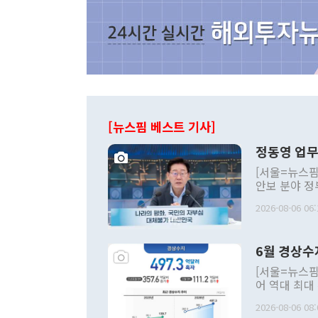
[뉴스핌 베스트 기사]
정동영 업무
[서울=뉴스핌
안보 분야 정
평화공존 발전
2026-08-06 06:
발언 중에는 
언한 것이 있
령은 공개적으
6월 경상수
주의적 희망에
관의 대북 정
[서울=뉴스핌
관 부처 장관
어 역대 최대
관의 무리한 
출 호조로 월
다. [정동영 통일부 장관이 지난달 23일 오후 서울 종로구 정부서울청사에
2026-08-06 08:
료=한국은행] 한국은행이 6일 발표한 '2026년 6월 국제수지(잠정)'에