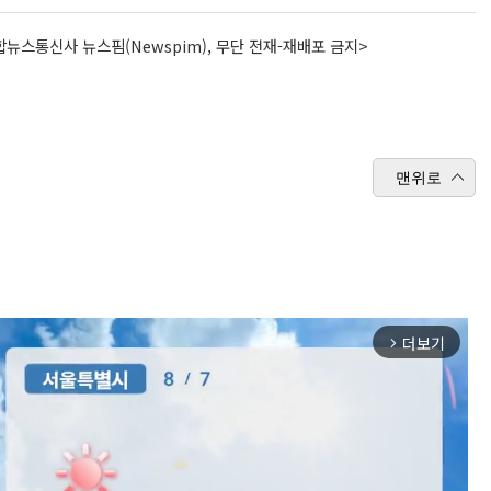
뉴스통신사 뉴스핌(Newspim), 무단 전재-재배포 금지>
맨위로
더보기
arrow_forward_ios