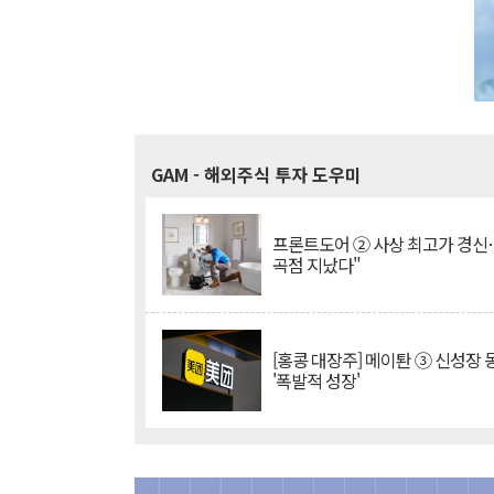
GAM
- 해외주식 투자 도우미
프론트도어 ② 사상 최고가 경신
곡점 지났다"
[홍콩 대장주] 메이퇀 ③ 신성장
'폭발적 성장'