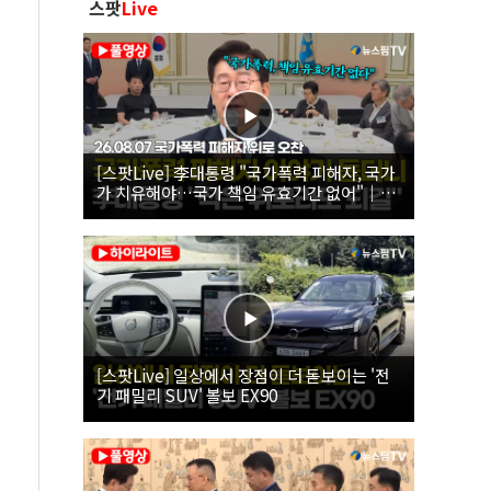
스팟
Live
[스팟Live] 李대통령 "국가폭력 피해자, 국가
가 치유해야…국가 책임 유효기간 없어"｜
26.08.07 국가폭력 피해자 위로 오찬
[스팟Live] 일상에서 장점이 더 돋보이는 '전
기 패밀리 SUV' 볼보 EX90