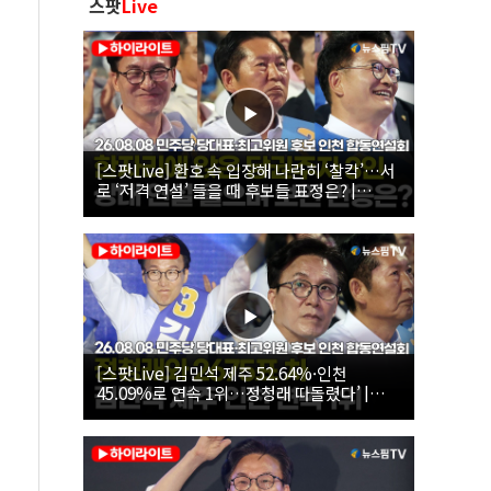
스팟
Live
[스팟Live] 환호 속 입장해 나란히 ‘찰칵’…서
로 ‘저격 연설’ 들을 때 후보들 표정은? |
26.08.08 더불어민주당 당대표·최고위원 후
보 인천 합동연설회
[스팟Live] 김민석 제주 52.64%·인천
45.09%로 연속 1위…정청래 따돌렸다’ |
26.08.08 더불어민주당 당대표·최고위원 후
보 인천 합동연설회