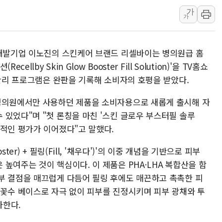
가
李대통령 "결혼 때문에 손해 
가
여수 오동도 인근 해상서 모
추미애, '위안부' 피해자 기림
 개발기업 이노진의 스킨케어 브랜드 리셀바이는 병의원급 홈
인천 선재도 갯벌서 해루질 중
lby Skin Glow Booster Fill Solution)'을 TV홈쇼
인천서 말다툼 중 어머니 흉기
 관리 프로그램은 완판을 기록해 소비자의 호평을 받았다.
'화합' 꺼낸 김민석에 '뻔뻔
 병의원에서만 사용하던 제품을 소비자용으로 새롭게 출시해 자
 있었다"며 "첫 론칭을 마친 '스킨 글로우 부스터필 솔루
정적인 평가가 이어졌다"고 말했다.
er) + 필링(Fill, '채우다')'의 이중 개념을 기반으로 피부
높여주는 것이 핵심이다. 이 제품은 PHA·LHA 복합산을 함
부 결점을 매끄럽게 다듬어 필링 후에도 매끈하고 촉촉한 피
미꽃수 베이스로 자극 없이 피부를 진정시키며 피부 광채와 투
사한다.