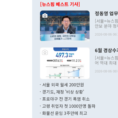
[뉴스핌 베스트 기사]
정동영 업무
[서울=뉴스핌
안보 분야 정
평화공존 발전
2026-08-06 06:
발언 중에는 
언한 것이 있
령은 공개적으
6월 경상수
주의적 희망에
관의 대북 정
[서울=뉴스핌
관 부처 장관
어 역대 최대
관의 무리한 
출 호조로 월
다. [정동영 통일부 장관이 지난달 23일 오후 서울 종로구 정부서울청사에
2026-08-06 08:
료=한국은행] 한국은행이 6일 발표한 '2026년 6월 국제수지(잠정)'에
서 취임 1주년 
면 지난 6월
부 장관 권한
1000만달러
서울 외곽 월세 200만원
발전 구상'을
이에 따라 올
적 갈등 해결
경기도, 재정 '비상 상황'
했다. 경상수
결과 혐오의 
9000만달러
프로야구 전 경기 폭염 취소
년간의 CVI
지 기준 상품
고령 취업자 첫 1000만명 돌파
무너졌다고도 
며 월간 기준
현실을 바꾸는
달러로 38.
화물선 운임 3주만에 최고
를 평화 체제
196.9% 급