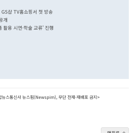
 GS샵 TV홈쇼핑서 첫 방송
 공개
품 활용 시연·학술 교류' 진행
뉴스통신사 뉴스핌(Newspim), 무단 전재-재배포 금지>
맨위로