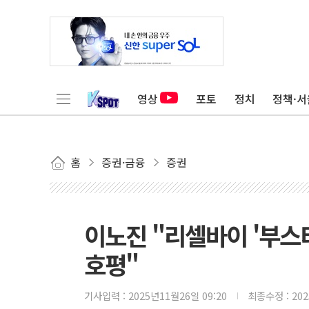
영상
포토
정치
정책·서
홈
증권·금융
증권
이노진 "리셀바이 '부스
호평"
기사입력 :
2025년11월26일 09:20
최종수정 :
20