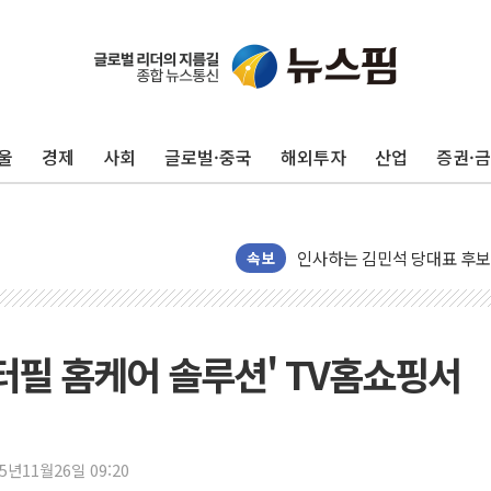
포항시 재난예산 40억 긴급 
울진·영덕 '호우특보'-포항 '
[종합] 김민석, 정청래에 '0.86
울
경제
사회
글로벌·중국
해외투자
산업
증권·
인천 합동연설회 나선 송영길
김민석, 2주차 제주·인천 경선서
인사하는 김민석 당대표 후보
속보
[속보] 민주, 제주·인천 경선 결
[속보] 민주, 인천 경선 결과 발
[속보] 민주, 제주 경선 결과 발
터필 홈케어 솔루션' TV홈쇼핑서
이번주 국내 주요 금융일정(8.1
美, 이란전 출구전략 만지작
강릉·동해·삼척 시간당 최대 
폐기물 수거하다 참변…60대
25년11월26일 09:20
서울 중랑구 주택가서 흉기 난