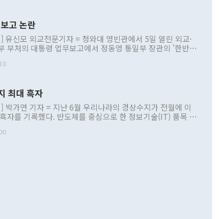
보고 논란
] 유신모 외교전문기자 = 청와대 영빈관에서 5일 열린 외교·
부 부처의 대통령 업무보고에서 정동영 통일부 장관의 '한반도
 구상'과 업무보고 발언이 논란을 빚고 있다. 이날 정 장관의
10
정부 내 조율을 거치지 않은 사안을 정책으로 추진하겠다고 공
는가 하면 사실 관계에 맞지 않은 설명도 있었다. 이재명 대통
로 신중을 기해 달라고 경고했고, 조현 외교부 장관은 '이상
지 최대 흑자
 근거한 비현실적 구상'이라는 비판을 내놨다. 그동안 정 장
책 관련 발언이 물의를 빚은 적은 여러 번 있지만 대통령과 유
] 박가연 기자 = 지난 6월 우리나라의 경상수지가 전월에 이
이 공개적으로 부정적 입장을 표명한 것은 이례적이다. 정 장
 흑자를 기록했다. 반도체를 중심으로 한 정보기술(IT) 품목 수
대북 접근법과 월권을 제어해야 한다는 목소리도 높아지고 있
간 상품수출이 처음으로 1000억달러를 넘어선 영향이다. [자
00
 따르
기자간담회를 하고 있다. [사진=통일부] 2026.07.23 ◆통일
 경상수지는 497억3000만달러 흑자로 집계됐다. 전월(386억
 넘어선 주장 정 장관은 이날 업무보고에서 '한반도 평화공존
)에 이어 두 달 연속 월간 기준 역대 최대 기록을 갈아치웠다.
 설명하면서 이재명 정부 2년차 핵심 과제로 상호 존중·평화
해 상반기 누적 경상수지 흑자는 1910억1000만달러를 기록
·핵 없는 한반도 등 3대 기본 방향을 제시했다. 정 장관은 "대
지 흑자를 견인한 것은 상품수지다. 6월 상품수지는 478억
언어는 멈춰야 한다"면서 주적 용어 대체를 주장했다. 지난 25
 흑자를 기록하며 전월에 이어 역대 최대를 다시 썼다. 국제수
D(완전하고 검증가능하며 되돌릴 수 없는 비핵화) 구도는 이미
수출은 1123억7000만달러로 전년 동월 대비 84.5% 증가하
했다. 또 "현 시점에서 흘러간 선(先)비핵화만 되뇌는 것은
 처음으로 1000억달러를 넘어섰다. 상품수입은 644억8000만
 데 힘이 되지 않는다"고 주장했다. 정 장관은 또 "정전 체제
6% 늘었다. 통관 기준으로는 반도체 수출이 전년 동월 대비
로 바꾸는 논의에 착수하겠다"면서 "북·미 정상회담 견인과
증했고 컴퓨터·주변기기(SSD)는 282.7% 증가했다. IT 품목