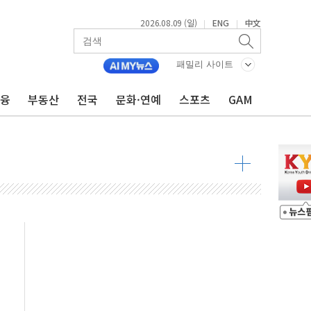
2026.08.09 (일)
ENG
中文
|
|
투입…고수온 양식장 복구·지원 '총력'
산사태 주의보'...경북도, 호우 피해·통제구간 없어
패밀리 사이트
%p' 차 재역전 성공...金 45.42% vs 鄭 44.56%
금융
부동산
전국
문화·연예
스포츠
GAM
·정청래·김민석 당대표 후보
 정청래에 승리...47.75% vs 42.08%
과 발표...김민석 47.75% 정청래 42.08%
표...김민석 45.09% 정청래 43.27% 송영길 11.63%
표...김민석 52.64% 정청래 39.89% 송영길 7.47%
0~8.14)
…공습 한계·탄약 부족 현실화
50㎜ 폭우…강원 동해안 강한 비 이어져
 환경미화원 수거차에 치여 사망
동…60대 남성 2명 숨져