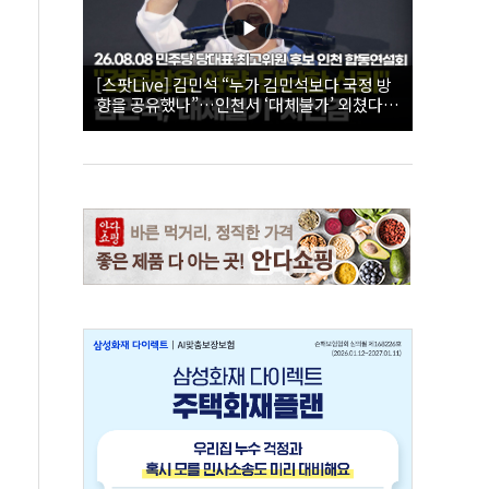
[스팟Live] 김민석 “누가 김민석보다 국정 방
향을 공유했나”…인천서 ‘대체불가’ 외쳤다 |
26.08.08 더불어민주당 당대표·최고위원 후
보 인천 합동연설회