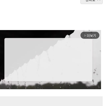
더보기
arrow_forward_ios