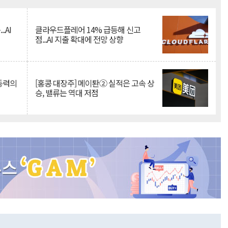
Mute
.AI
클라우드플레어 14% 급등해 신고
점...AI 지출 확대에 전망 상향
 동력의
[홍콩 대장주] 메이퇀② 실적은 고속 상
승, 밸류는 역대 저점