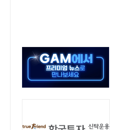
보는 일 없게"…'결혼 페널티' 22개 과제 손본다
터보트 전복…1명 사망·1명 실종
의 날 참석..."국제적 시민 연대로 목소리 내야"
 실종 60대 나흘만에 숨진 채 발견
 살해 10대 아들 체포
' 받아친 정청래…제주 연설서 신경전 고조