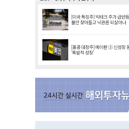
[미국 특징주] 빅테크 주가 급반등..
불안 잦아들고 낙관론 되살아나
[홍콩 대장주] 메이퇀 ③ 신성장
'폭발적 성장'