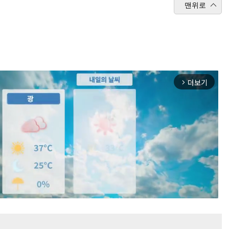
맨위로
더보기
arrow_forward_ios