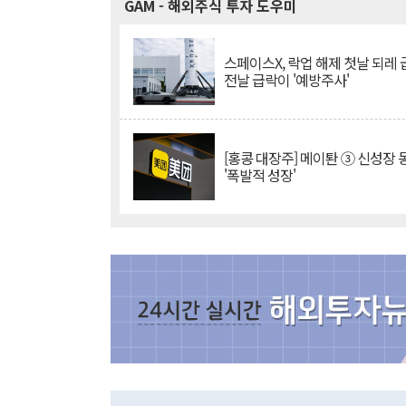
GAM
- 해외주식 투자 도우미
스페이스X, 락업 해제 첫날 되레 급
전날 급락이 '예방주사'
[홍콩 대장주] 메이퇀 ③ 신성장
'폭발적 성장'