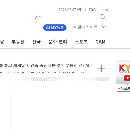
2026.08.07 (금)
ENG
中文
|
|
패밀리 사이트
금융
부동산
전국
문화·연예
스포츠
GAM
 무너져…대전서 50대 일용직 추락 사망
출 풀고 재개발·재건축 촉진하는 것이 부동산 정상화"
'尹 관저 이전 감사 무마' 유병호 감사위원 구속 기소
이버…내년 AI 팩토리 매출 본격화
원 환시 개입...4월 말 '56조원' 사상 최대
재단, 스타트업 지원 프로그램 성료
사기 혐의' 차가원 대표 구속 송치
 책임' 임성근 전 사단장 항소심도 징역 3년 선고
스텔 살인' 50대 남성 구속 송치
혹한 여름"…구윤철, 쪽방촌 폭염 대응상황 점검