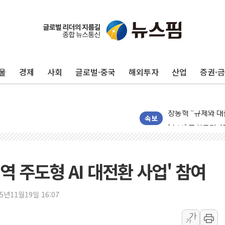
울
경제
사회
글로벌·중국
해외투자
산업
증권·
창호 교체하다 난간
장동혁 "규제와 대
[속보] 종합특검, 
속보
AI에 승부 건 네
日, 4~6월 105조
오렌지플래닛 창업
 주도형 AI 대전환 사업' 참여
경찰, '300억대 
[속보] '해병 순직
25년11월19일 16:07
경찰, '강북구 오피
가
가
"취약계층에 더 가