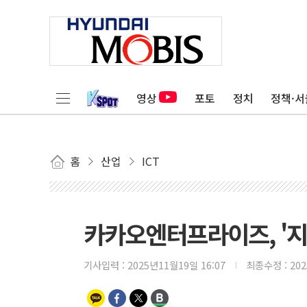
영상
포토
정치
정책·서
홈
산업
ICT
카카오엔터프라이즈, '지역
기사입력 :
2025년11월19일 16:07
최종수정 :
20