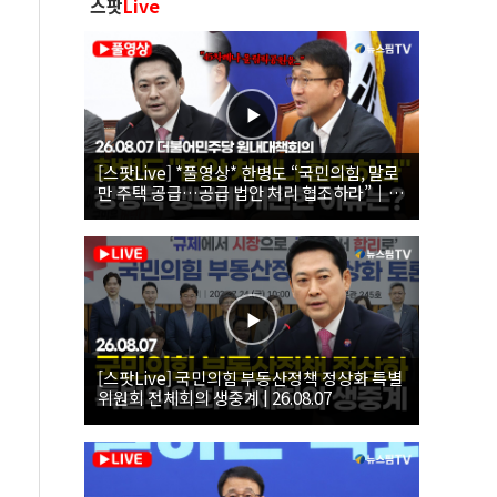
스팟
Live
[스팟Live] *풀영상* 한병도 “국민의힘, 말로
만 주택 공급…공급 법안 처리 협조하라”｜
26.08.07 더불어민주당 원내대책회의
[스팟Live] 국민의힘 부동산정책 정상화 특별
위원회 전체회의 생중계 | 26.08.07