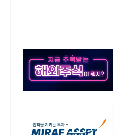
육박 7년 새 7배 늘었다...폭염 대책비는 8.6배 증가
유럽 패싱… '유로화 팔아 엔화 부양' 사후 통보만
…'닥터 코퍼'가 말하는 경기 신호가 달라졌다
 노선 재개...3년 2개월 만
규모 美 전력 케이블 수주
주 동반 강세…배터리3사 일제히 상승
대 구로병원과 AI 정밀의료 협력
택 3년 더...중기부, '피터팬 증후군' 완화 나선다
 흑자 전환·LFP 공급 본격화에 15%대 급등
 8월 7일]