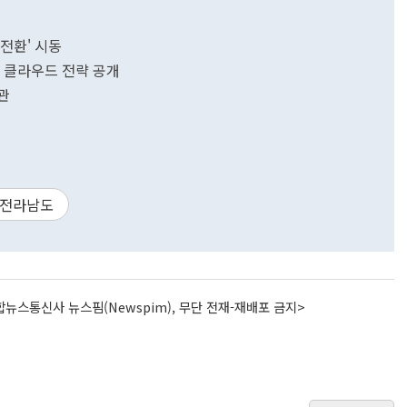
대전환' 시동
실전 클라우드 전략 공개
관
전라남도
뉴스통신사 뉴스핌(Newspim), 무단 전재-재배포 금지>