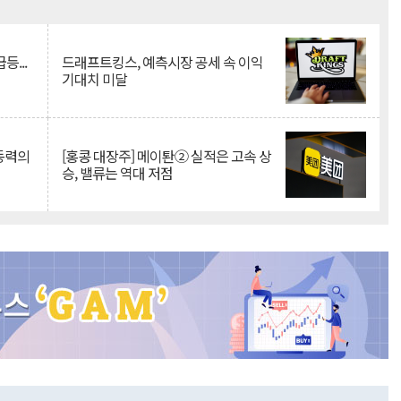
Mute
등...
드래프트킹스, 예측시장 공세 속 이익
기대치 미달
 동력의
[홍콩 대장주] 메이퇀② 실적은 고속 상
승, 밸류는 역대 저점