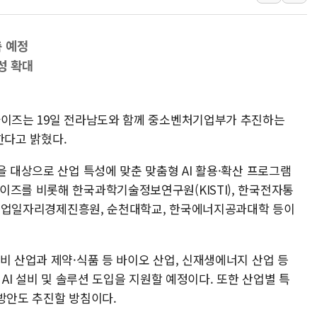
전국 그늘막 4만개 
美·日 환율공조에 
축 예정
구리값 사상 최고치
성 확대
에어프레미아, 호치민
진
티엠씨, 220억원 
라이즈는 19일 전라남도와 함께 중소벤처기업부가 추진하는
[특징주] 2차전지
여한다고 밝혔다.
디티앤씨알오, 고려
中企 졸업해도 세제혜
을 대상으로 산업 특성에 맞춘 맞춤형 AI 활용·확산 프로그램
이즈를 비롯해 한국과학기술정보연구원(KISTI), 한국전자통
[특징주] 엘앤에프,
중소기업일자리경제진흥원, 순천대학교, 한국에너지공과대학 등이
[글로벌 마켓 리포트
비 산업과 제약·식품 등 바이오 산업, 신재생에너지 산업 등
 AI 설비 및 솔루션 도입을 지원할 예정이다. 또한 산업별 특
 방안도 추진할 방침이다.