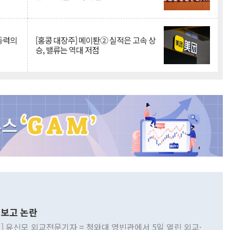
 동력의
[홍콩 대장주] 메이퇀② 실적은 고속 상
승, 밸류는 역대 저점
보고 논란
] 유신모 외교전문기자 = 청와대 영빈관에서 5일 열린 외교·