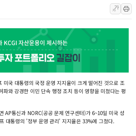
가
한상협, 업계 개인정보 보안 새판 짠다…'자율규제단체' 
가
민주당, 오늘 제주·인천 경선 발표...김민석 '재역전' vs 정
뉴욕증시, 고용 쇼크에 금리 인상 우려 후퇴…S&P500 
트럼프, 쿡 연준 이사 해임 재추진…"26일까지 의혹 소명"
유럽증시, 美 고용 예상 밖 부진에 연준 금리 인상 가능성 
미 연준 매파 기세 꺾이나…고용 감소에 9월 동결 전망 우
 미국 대통령의 국정 운영 지지율이 크게 떨어진 것으로 조
 여파와 강경한 이민 단속 행정 조치 등이 영향을 미쳤다는 평
면 AP통신과 NORC(공공 문제 연구센터)가 6~10일 미국 성
프 대통령의 '정부 운영 관리' 지지율은 33%에 그쳤다.