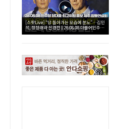
[스팟Live] “당 돌아가는 모습에 분노”…김민
석, 정청래와 신경전 | 26.08.08 더불어민주당
당대표·최고위원 후보 제주 합동연설회