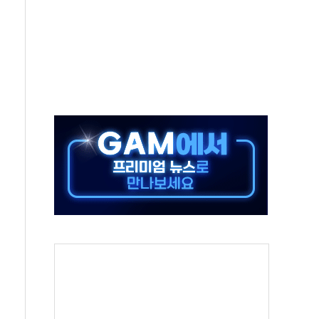
타진
청래 '격차 확대'
최고치
 요구
낮아지며 상승… STOXX 600 지수는 나흘 연속 최고치
세