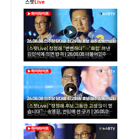
스팟
Live
[스팟Live] 정청래 “뻔뻔하다”…‘화합’ 꺼낸
김민석에 정면 반격 | 26.08.08 더불어민주당
당대표·최고위원 후보 제주 합동연설회
[스팟Live] “정청래 후보 그동안 고생 많이 했
습니다”…송영길, 연임에 선 긋기 | 26.08.08
더불어민주당 당대표·최고위원 후보 제주 합
동연설회