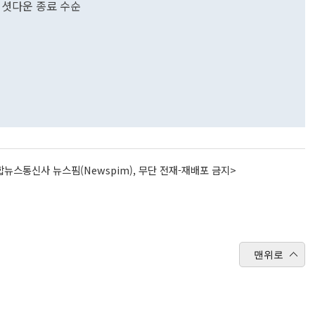
일 셧다운 종료 수순
뉴스통신사 뉴스핌(Newspim), 무단 전재-재배포 금지>
맨위로