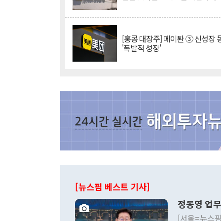
[홍콩 대장주] 메이퇀 ③ 신성장
'폭발적 성장'
[뉴스핌 베스트 기사]
정동영 업무
[서울=뉴스핌