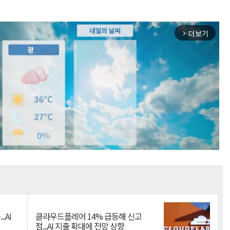
더보기
arrow_forward_ios
Mute
.AI
클라우드플레어 14% 급등해 신고
점...AI 지출 확대에 전망 상향