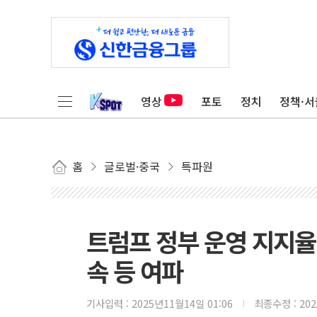
영상
포토
정치
정책·서
홈
글로벌·중국
특파원
트럼프 정부 운영 지지율 
속 등 여파
기사입력 :
2025년11월14일 01:06
최종수정 :
20