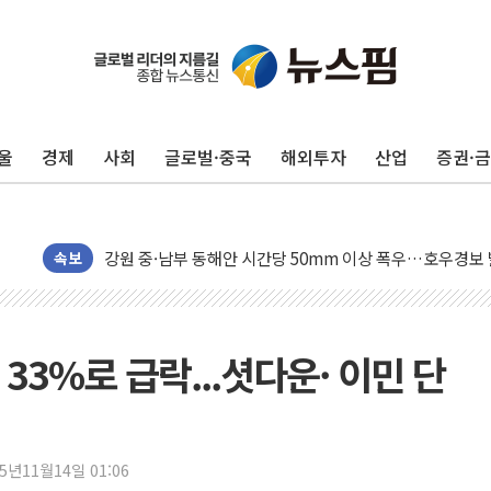
동해중부 전 해상 풍랑주의보…10일까지 최대 3.5m 높은
연일 폭염에 온열질환 사망 23명…정부, 비상대응기구 가
中 전방위 아파트 부양, 수도 베이징도 부동산 규제 철폐
울
경제
사회
글로벌·중국
해외투자
산업
증권·
인제 용대리 계곡서 수위 상승으로 피서객 7명 고립…전원
동해시, 11~14일 '별똥별 멍' 운영…페르세우스 유성우 
강원 중·남부 동해안 시간당 50mm 이상 폭우…호우경보
청양 밭에서 일하던 90대 숨져…온열질환 여부 조사
속보
폭염에 車 운전면허 기능시험 오전 집중 편성…체감온도 3
李대통령, 'ISA·주가누르기 방지법' 전면 재검토 지시
'호우 특보' 경북 울진 시간당 20~30mm 강한 비...가뭄 
33%로 급락...셧다운· 이민 단
주말 무더위·열대야 지속…내륙 곳곳 소나기
오세훈 "용산공원 주택 검토, 민주당 스스로 원칙 뒤집는 
충북 주말 무더위 지속…청주·진천 35도, 곳곳 소나기
25년11월14일 01:06
10월 보완수사권 폐지·공소청 출범…피해자들 '범죄 사각