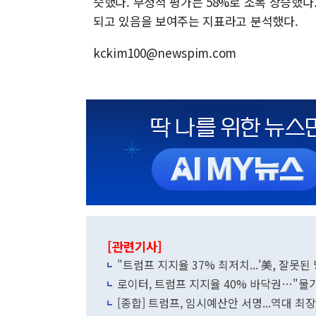
슷했다. 부정적 평가는 58%로 소폭 상승했다
되고 있음을 보여주는 지표라고 분석했다.
kckim100@newspim.com
[관련기사]
"트럼프 지지율 37% 최저치...'美, 잘못된
로이터, 트럼프 지지율 40% 바닥권…"물
[종합] 트럼프, 임시예산안 서명...역대 최장