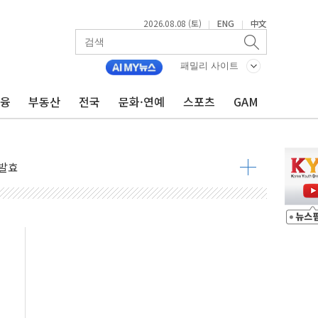
2026.08.08 (토)
ENG
中文
|
|
 물결
동
패밀리 사이트
금융
부동산
전국
문화·연예
스포츠
GAM
 구조
관측
 발효
8도 넘으면 중단
해소될 듯
것"
지대' 우려