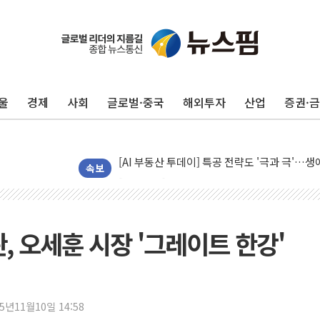
울
경제
사회
글로벌·중국
해외투자
산업
증권·
신길동 신축도 3.3㎡당 7250만원…써밋 클라
용산공원·그린벨트로 또 충돌…반복되는 국토부
[AI 부동산 투데이] 특공 전략도 '극과 극'…
[코인시황] 비트코인 6만4000달러대 횡보…고
속보
[베트남 증시] 유동성 부진 지속, 강보합 마감
'찜통더위'에 전력수요 역대 최고치 경신…한낮 
후티 반군, 예멘 정부군과 사우디 동시 공격…
, 오세훈 시장 '그레이트 한강'
42.5도 역대급 폭염…동물들도 특별식으로 여
경찰, 9월부터 '가족 사건' 못 맡는다…상피제
포스코홀딩스, 포스코인터·DX 지분 일부 매각
25년11월10일 14:58
태국 학교서 중학생 총기 난사...최소 7명 사망