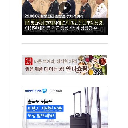
[스팟Live] 한자리에 모인 장군들...李대통령,
이상렬 대장 등 진급 장성 4명에 삼정검 수치
직접 수여｜26.08.07 장성 진급·삼정검 수치
수여식