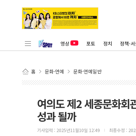
영상
포토
정치
정책·서
홈
문화·연예
문화·연예일반
여의도 제2 세종문화회관
성과 될까
기사입력 :
2025년11월10일 12:49
최종수정 :
20