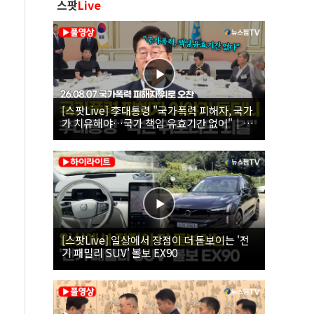
스팟
Live
[스팟Live] 李대통령 "국가폭력 피해자, 국가
가 치유해야…국가 책임 유효기간 없어"｜
26.08.07 국가폭력 피해자 위로 오찬
[스팟Live] 일상에서 장점이 더 돋보이는 '전
기 패밀리 SUV' 볼보 EX90