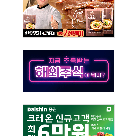
 온열질환자 2872명
 與 내부서 '총선·대선 직격탄' 우려
궤도'
지역 선포
입자…경찰, 현행범 체포
"
기 신속 보상 강화