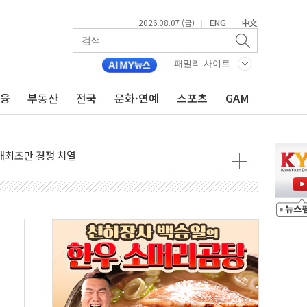
2026.08.07 (금)
ENG
中文
|
|
패밀리 사이트
금융
부동산
전국
문화·연예
스포츠
GAM
비온 59㎡ 18억원대
-서울시 '정책 엇박자'
생애최초만 경쟁 치열
래·ETF 매수에도 고유가·금리·입법 지연 '삼중 부담'
...석유·가스주 올랐지만 빈그룹이 상쇄
총수요 104.3GW 기록
 위기 고조되는 또 다른 중동 화약고
름나기 [뉴스핌 줌인]
 실시