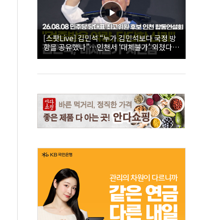
[스팟Live] 김민석 “누가 김민석보다 국정 방
향을 공유했나”…인천서 ‘대체불가’ 외쳤다 |
26.08.08 더불어민주당 당대표·최고위원 후
보 인천 합동연설회