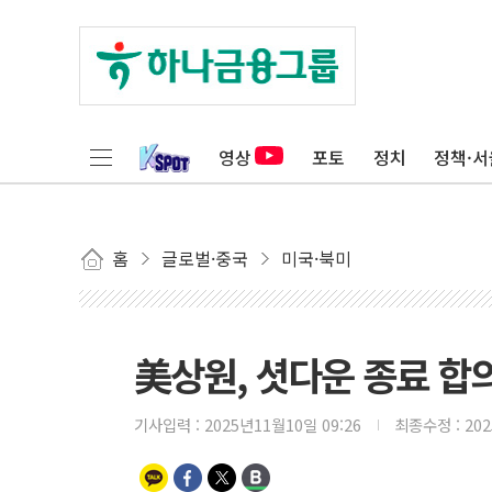
영상
포토
정치
정책·서
홈
글로벌·중국
미국·북미
美상원, 셧다운 종료 합
기사입력 :
2025년11월10일 09:26
최종수정 :
20