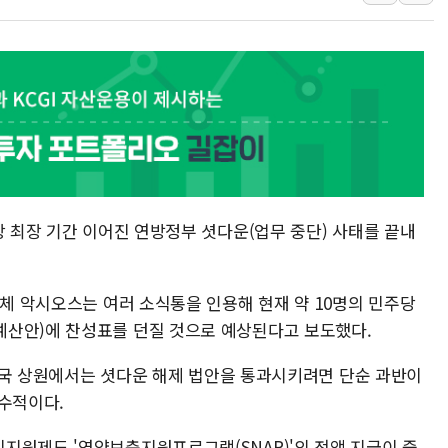
여수 오동도 인근 해상서 모
추미애, '위안부' 피해자 기림
인천 선재도 갯벌서 해루질 중
인천서 말다툼 중 어머니 흉기
'화합' 꺼낸 김민석에 '뻔뻔
李대통령, ISA 개편 재검토 
상 최장 기간 이어진 연방정부 셧다운(업무 중단) 사태를 끝내
매체 악시오스는 여러 소식통을 인용해 현재 약 10명의 민주당
예산안)에 찬성표를 던질 것으로 예상된다고 보도했다.
, 미국 상원에서는 셧다운 해제 법안을 통과시키려면 단순 과반이
필수적이다.
지원제도 '영양보충지원프로그램(SNAP)'의 전액 지급이 중