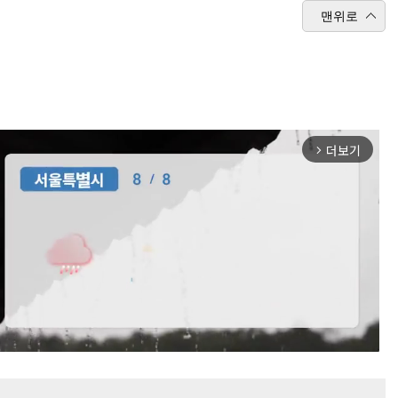
맨위로
더보기
arrow_forward_ios