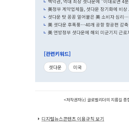
백악관, 역대 최장 셧다운에 "이대로면 4
美정부 계약업체들, 셧다운 장기화에 비상
셧다운 탓 꽁꽁 얼어붙은 美 소비자 심리…
美 셧다운 후폭풍…40개 공항 항공편 감축
美 연방정부 셧다운에 해외 미군기지 근로
[관련키워드]
셧다운
미국
<저작권자(c) 글로벌리더의 지름길 종합
디지털뉴스콘텐츠 이용규칙 보기