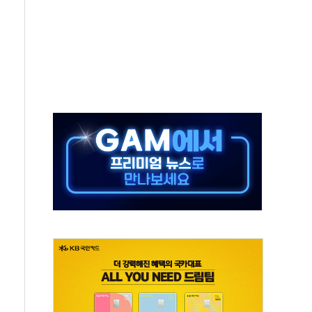
터보트 전복…1명 사망·1명 실종
의 날 참석..."국제적 시민 연대로 목소리 내야"
 실종 60대 나흘만에 숨진 채 발견
 살해 10대 아들 체포
' 받아친 정청래…제주 연설서 신경전 고조
지시…與 "적극 환영"·野 "졸속 국정"