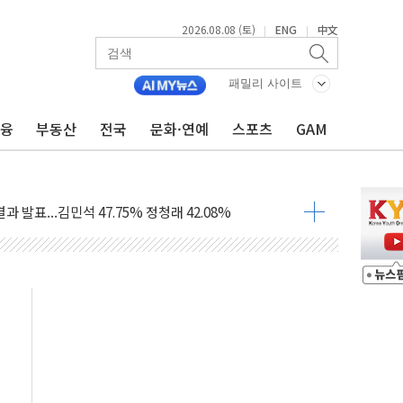
2026.08.08 (토)
ENG
中文
|
|
산사태 주의보'...경북도, 호우 피해·통제구간 없어
%p' 차 재역전 성공...金 45.42% vs 鄭 44.56%
패밀리 사이트
·정청래·김민석 당대표 후보
금융
부동산
전국
문화·연예
스포츠
GAM
 정청래에 승리...47.75% vs 42.08%
과 발표...김민석 47.75% 정청래 42.08%
표...김민석 45.09% 정청래 43.27% 송영길 11.63%
표...김민석 52.64% 정청래 39.89% 송영길 7.47%
0~8.14)
…공습 한계·탄약 부족 현실화
50㎜ 폭우…강원 동해안 강한 비 이어져
 환경미화원 수거차에 치여 사망
동…60대 남성 2명 숨져
보는 일 없게"…'결혼 페널티' 22개 과제 손본다