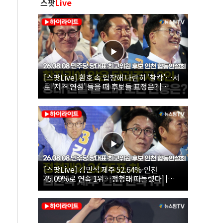
스팟
Live
[스팟Live] 환호 속 입장해 나란히 ‘찰칵’…서
로 ‘저격 연설’ 들을 때 후보들 표정은? |
26.08.08 더불어민주당 당대표·최고위원 후
보 인천 합동연설회
[스팟Live] 김민석 제주 52.64%·인천
45.09%로 연속 1위…정청래 따돌렸다’ |
26.08.08 더불어민주당 당대표·최고위원 후
보 인천 합동연설회