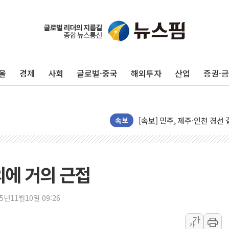
울진·영덕 '호우특보'-포항 '
[종합] 김민석, 정청래에 '0.86
인천 합동연설회 나선 송영길
울
경제
사회
글로벌·중국
해외투자
산업
증권·
김민석, 2주차 제주·인천 경선서
인사하는 김민석 당대표 후보
[속보] 민주, 제주·인천 경선 결
[속보] 민주, 인천 경선 결과 발
속보
[속보] 민주, 제주 경선 결과 발
이번주 국내 주요 금융일정(8.1
美, 이란전 출구전략 만지작
의에 거의 근접
강릉·동해·삼척 시간당 최대 
폐기물 수거하다 참변…60대
25년11월10일 09:26
서울 중랑구 주택가서 흉기 난
가
가
李대통령 "결혼 때문에 손해 