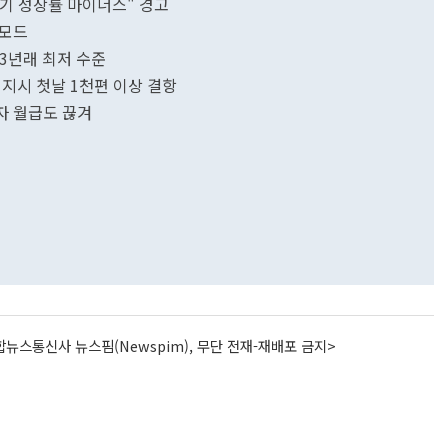
분기 성장률 마이너스" 경고
 모드
3년래 최저 수준
 지시 첫날 1천편 이상 결항
자 월급도 끊겨
뉴스통신사 뉴스핌(Newspim), 무단 전재-재배포 금지>