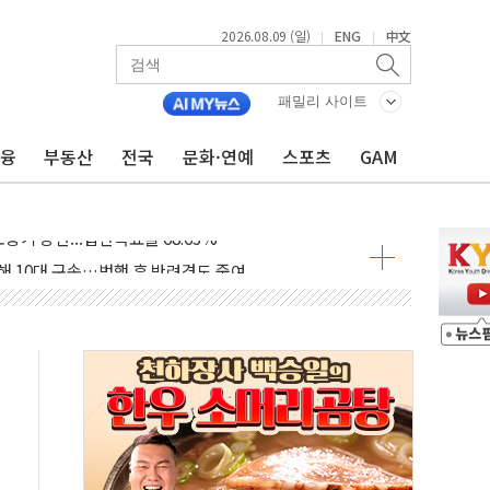
2026.08.09 (일)
ENG
中文
|
|
.'두천~하당'·'올미골교' 차량 통행 선제 제한
고 발생…작업자 1명 숨져
패밀리 사이트
철강 AI융합실증센터' 들어선다
금융
부동산
전국
문화·연예
스포츠
GAM
대 숨진 채 발견...경찰, 조사 중
.48%p 차 선두 유지...金 46.01% vs 鄭 44.53%
기 당선...합산득표율 68.63%
해 10대 구속…범행 후 반려견도 죽여
 정청래에 승리…金 48.54% vs 鄭 44.40%
경선 결과...김민석 48.54% 정청래 44.40%
발표...김민석 47.37% 정청래 45.71% 송영길 6.92%
발표...정청래 47.82% 김민석 46.35% 송영길 5.83%
발표...김민석 50.30% 정청래 41.94% 송영길 7.76%
객 400명 맞이…"마음 잇는 시간 되길"
 지급 확정되나…재상고 앞두고 막판 셈법