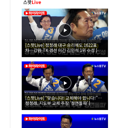
스팟
Live
[스팟Live] 정청래 대구 승리에도 1622표
차…강원·TK 경선 이긴 김민석 1위 수성 |
26.08.09 더불어민주당 당대표·최고위원 후
보 대구·경북 합동연설회
[스팟Live] “맞습니다! 교체해야 합니다!”…
정청래, 지도부 교체 주장 ‘정면돌파’ |
26.08.09 더불어민주당 당대표·최고위원 후
보 대구·경북 합동연설회