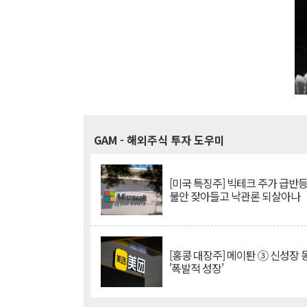
GAM
- 해외주식 투자 도우미
[미국 특징주] 빅테크 주가 급반등..
불안 잦아들고 낙관론 되살아나
[홍콩 대장주] 메이퇀 ③ 신성장
'폭발적 성장'