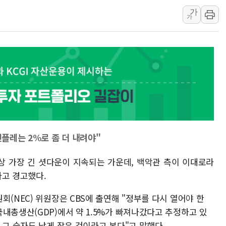
가
하나금융, 명동 소상공인에 
가
인천시 광복절 현수막 '태
병무청, 보충역 전면 손질…
홈플러스發 대형마트 판매,
윤준병·이해민 의원, '정부
'호우·산사태 주의보' 울진 
인플레는 2%로 좀 더 내려야"
사상 가장 긴 셧다운이 지속되는 가운데, 백악관 측이 이대로라
다고 경고했다.
회(NEC) 위원장은 CBS에 출연해 "정부를 다시 열어야 한
내총생산(GDP)에서 약 1.5%가 빠져나갔다고 추정하고 있
 그 숫자도 낮게 잡은 것이라고 본다"고 말했다.