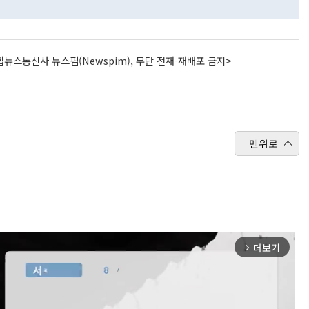
뉴스통신사 뉴스핌(Newspim), 무단 전재-재배포 금지>
맨위로
더보기
arrow_forward_ios