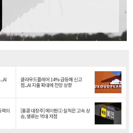
Mute
.AI
클라우드플레어 14% 급등해 신고
점...AI 지출 확대에 전망 상향
 동력의
[홍콩 대장주] 메이퇀② 실적은 고속 상
승, 밸류는 역대 저점