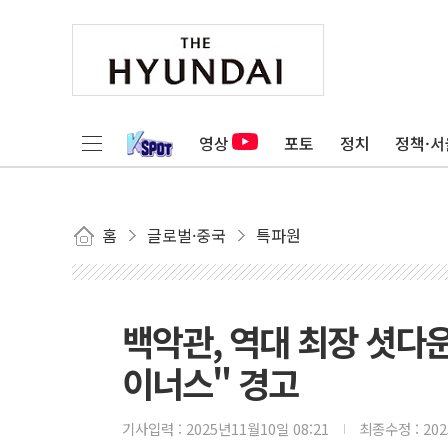
영상
포토
정치
정책·서
홈
글로벌·중국
특파원
백악관, 역대 최장 셧다
이너스" 경고
기사입력 :
2025년11월10일 08:21
최종수정 :
20