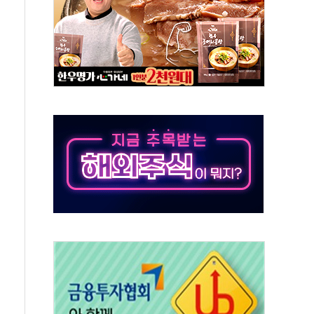
'행복상자' 전달
극기 거꾸로' 논란…이틀만에 철거
 예술·체육요원 최대 33% 감축
 역대 최대폭 감소한 9.4%↓…유통업계 양극화 심화
 특사'로 콜롬비아 대통령 취임식 참석
시간당 30mm 강한 비...호우 피해 없어