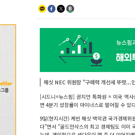
해싯 NEC 위원장 "구매력 개선세 뚜렷...
[시드니=뉴스핌] 권지언 특파원 = 미국 역
면 4분기 성장률이 마이너스로 떨어질 수 있
9일(현지시간) 케빈 해싯 백악관 국가경제위원
다"면서 "골드만삭스의 최고 경제팀도 이미 국
는데, 개인적으로 셧다운이 몇 주 더 이어지면