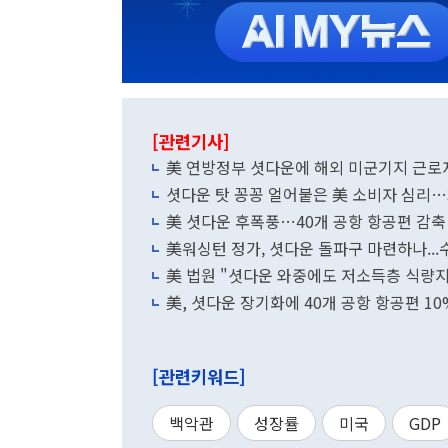
[관련기사]
美 연방정부 셧다운에 해외 미군기지 근로
셧다운 탓 꽁꽁 얼어붙은 美 소비자 심리…
美 셧다운 후폭풍…40개 공항 항공편 감축
美워싱턴 정가, 셧다운 돌파구 마련하나...
美 법원 "셧다운 와중에도 저소득층 식량
美, 셧다운 장기화에 40개 공항 항공편 10
[관련키워드]
백악관
성장률
미국
GDP