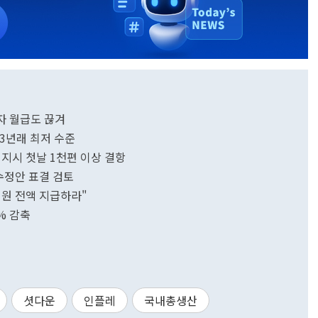
자 월급도 끊겨
3년래 최저 수준
 지시 첫날 1천편 이상 결항
수정안 표결 검토
지원 전액 지급하라"
% 감축
셧다운
인플레
국내총생산