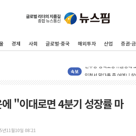
125mm 폭우 쏟아진 울진..
평택 진위면 공장서 질식사
포항 블루밸리 국가산단에 '
울
경제
사회
글로벌·중국
해외투자
산업
증권·
상주 낙동강 선착장 하류서 50
[종합] 김민석, 정청래에 누적 1
민주당 경북도당위원장에 오중
인천서 말다툼 중 어머니 살
속보
김민석, 강원·대구·경북 경선서
[속보] 민주, 강원·대구·경북 
[속보] 민주, 경북 경선 결과 
운에 "이대로면 4분기 성장률 마
[속보] 민주, 대구 경선 결과 
[속보] 민주, 강원 경선 결과 
정재헌 CEO, SKT 장기고
25년11월10일 08:21
최태원, 노소영에 9440억