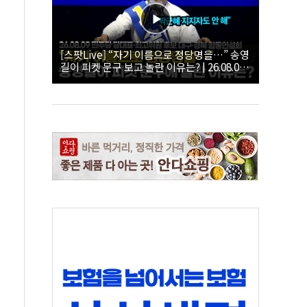
[스팟Live] “자기 이름으로 정당명을…” 송영
길이 피켓 문구 보고 놀란 이유는? | 26.08.09
더불어민주당 당대표·최고위원 후보 대구·경
북 합동연설회