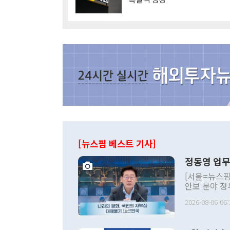
[뉴스핌 베스트 기사]
정동영 업무
[서울=뉴스핌
안보 분야 정
평화공존 발전
2026-08-06 06:
발언 중에는 
언한 것이 있
령은 공개적으