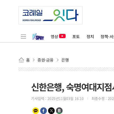
영상
포토
정치
정책·서
홈
증권·금융
은행
신한은행, 숙명여대지점서
기사입력 :
2025년11월03일 16:10
최종수정 :
20