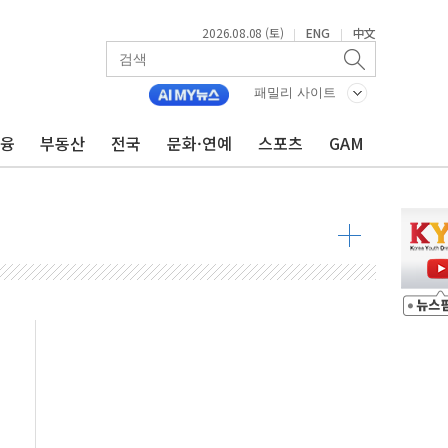
 물결
2026.08.08 (토)
ENG
中文
|
|
동
패밀리 사이트
 구조
금융
부동산
전국
문화·연예
스포츠
GAM
관측
 발효
8도 넘으면 중단
해소될 듯
것"
지대' 우려
타진