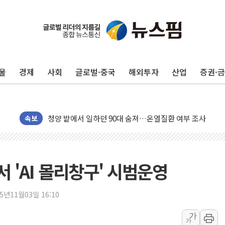
동해중부 전 해상 풍랑주의보…10일까지 최대 3.5m 높은
연일 폭염에 온열질환 사망 23명…정부, 비상대응기구 가
中 전방위 아파트 부양, 수도 베이징도 부동산 규제 철폐
인제 용대리 계곡서 수위 상승으로 피서객 7명 고립…전원
울
경제
사회
글로벌·중국
해외투자
산업
증권·
동해시, 11~14일 '별똥별 멍' 운영…페르세우스 유성우 
강원 중·남부 동해안 시간당 50mm 이상 폭우…호우경보
청양 밭에서 일하던 90대 숨져…온열질환 여부 조사
폭염에 車 운전면허 기능시험 오전 집중 편성…체감온도 3
속보
李대통령, 'ISA·주가누르기 방지법' 전면 재검토 지시
'호우 특보' 경북 울진 시간당 20~30mm 강한 비...가뭄 
주말 무더위·열대야 지속…내륙 곳곳 소나기
 'AI 몰리창구' 시범운영
오세훈 "용산공원 주택 검토, 민주당 스스로 원칙 뒤집는 
충북 주말 무더위 지속…청주·진천 35도, 곳곳 소나기
25년11월03일 16:10
10월 보완수사권 폐지·공소청 출범…피해자들 '범죄 사각
가
가
한상협, 업계 개인정보 보안 새판 짠다…'자율규제단체' 