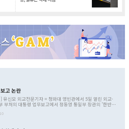
보고 논란
] 유신모 외교전문기자 = 청와대 영빈관에서 5일 열린 외교·
부 부처의 대통령 업무보고에서 정동영 통일부 장관의 '한반도
 구상'과 업무보고 발언이 논란을 빚고 있다. 이날 정 장관의
10
정부 내 조율을 거치지 않은 사안을 정책으로 추진하겠다고 공
는가 하면 사실 관계에 맞지 않은 설명도 있었다. 이재명 대통
로 신중을 기해 달라고 경고했고, 조현 외교부 장관은 '이상