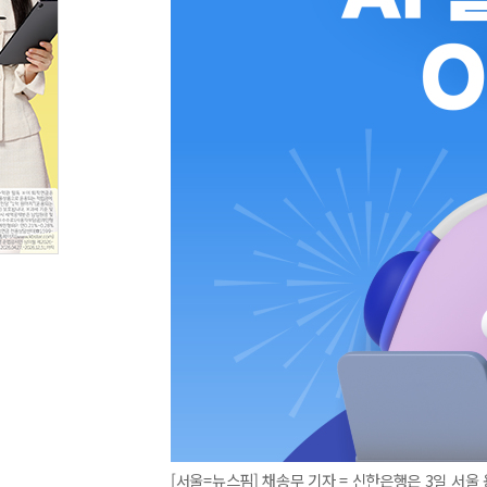
[서울=뉴스핌] 채송무 기자 = 신한은행은 3일 서