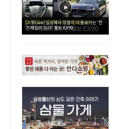
[스팟Live] 일상에서 장점이 더 돋보이는 '전
기 패밀리 SUV' 볼보 EX90