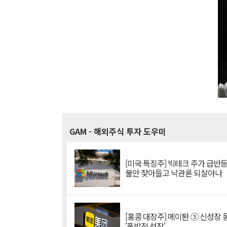
GAM
- 해외주식 투자 도우미
[미국 특징주] 빅테크 주가 급반등..
불안 잦아들고 낙관론 되살아나
[홍콩 대장주] 메이퇀 ③ 신성장
'폭발적 성장'