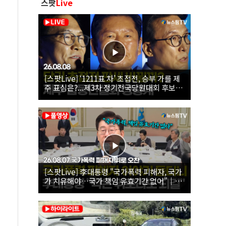
스팟
Live
[스팟Live] ‘1211표 차’ 초접전, 승부 가를 제
주 표심은?...제3차 정기전국당원대회 후보자
제주 합동연설회 생중계 | 26.08.08
[스팟Live] 李대통령 "국가폭력 피해자, 국가
가 치유해야…국가 책임 유효기간 없어"｜
26.08.07 국가폭력 피해자 위로 오찬