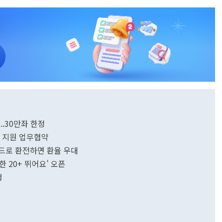
..30만좌 한정
치 지원 업무협약
카드로 환전하면 환율 우대
한 20+ 뛰어요' 오픈
행