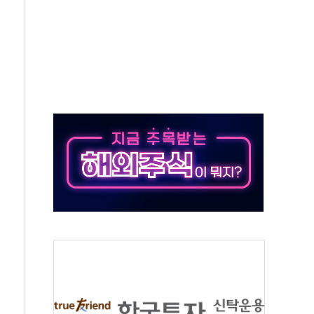
청래 '격차 확대'
최고치
 요구
낮아지며 상승… STOXX 600 지수는 나흘 연속 최고치
세