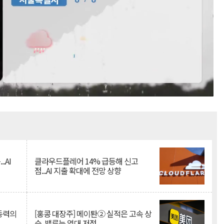
Mute
.AI
클라우드플레어 14% 급등해 신고
점...AI 지출 확대에 전망 상향
 동력의
[홍콩 대장주] 메이퇀② 실적은 고속 상
승, 밸류는 역대 저점