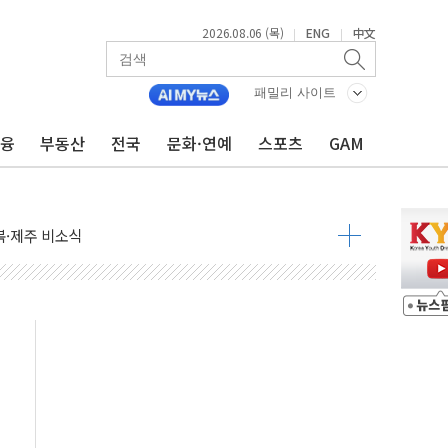
2026.08.06 (목)
ENG
中文
|
|
영월 소상공인 디지털 전환 나선다
패밀리 사이트
류한 李대통령…"형소법 보완 방법 찾아달라" 주문도
금융
부동산
전국
문화·연예
스포츠
GAM
기대에 금값 4% 급등…유가 혼조
근로자, 육아로 경력 단절…기업 인재 전략 재정립 필요
북·제주 비소식
약보합…대선 불확실성에 투자심리 위축
치솟는 월세, 수도권 집값 자극 우려
700만원 할인
포 첫 입점
비 전환 지원 강화해야"
4개 업체 51만여대 리콜
하락…유가 안정에 9월 금리 인상 기대 '후퇴'
우지수 5거래일 연속 랠리