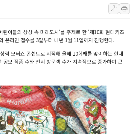
가
트럼프 행정부, 폴리실리콘 파생제품에
가
[민주 당권주자 일정] 송영길·정청래·김
[오늘의 국회일정] 세미나·기자회견·주
'어린이들의 상상 속 미래도시'를 주제로 한 '제10회 현대키즈
[오늘의 정치일정] 8월 6일(목)
공모전'의 온라인 접수를 3일부터 내년 1월 11일까지 진행한다.
이란 "美 추가 공격 시 걸프국 에너지
이란, 오만과 호르무즈 항로 합의…재개
 상상력 모터쇼 콘셉트로 시작해 올해 10회째를 맞이하는 현대
 공모 작품 수와 전시 방문객 수가 지속적으로 증가하며 큰
유럽증시, 숨가쁘게 진행되는 중동 상