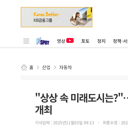
영상
포토
정치
정책·서
홈
산업
자동차
"상상 속 미래도시는?
개최
기사입력 :
2025년11월03일 09:13
최종수정 :
20