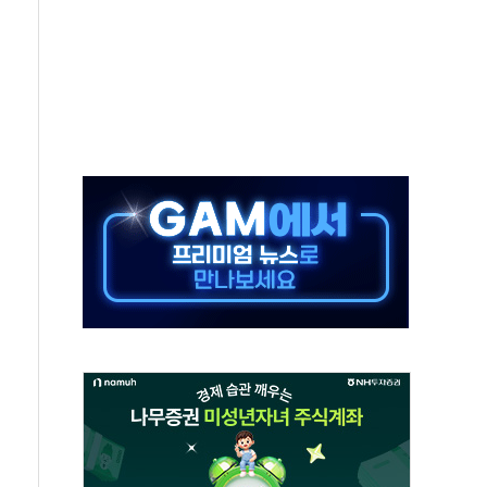
 15% 관세 부과 추진
민석 후보 - 8월 6일
요 정당 - 8월 6일
시설 타격" 초강수
방 협상 '속도'
황 주목하며 보합세 마감… 유가도 큰 변동 없어