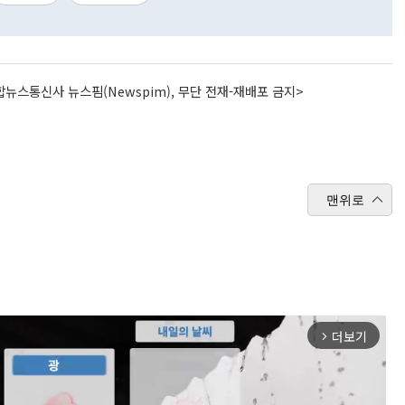
뉴스통신사 뉴스핌(Newspim), 무단 전재-재배포 금지>
맨위로
더보기
arrow_forward_ios