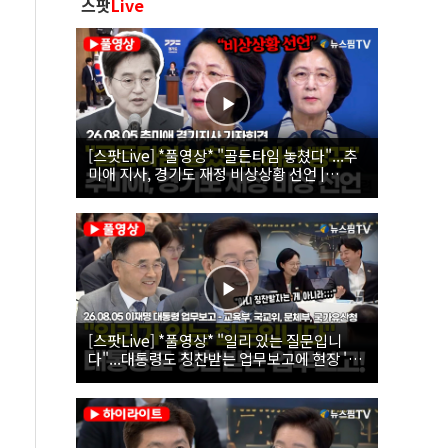
스팟
Live
[스팟Live] *풀영상* "골든타임 놓쳤다"...추
미애 지사, 경기도 재정 비상상황 선언 |
26.08.05 추미애 경기지사 기자회견
[스팟Live] *풀영상* "일리 있는 질문입니
다"...대통령도 칭찬받는 업무보고에 현장 '빵'
| 26.08.05 이재명 대통령 업무보고 - 교육부,
국교위, 문체부, 국가유산청