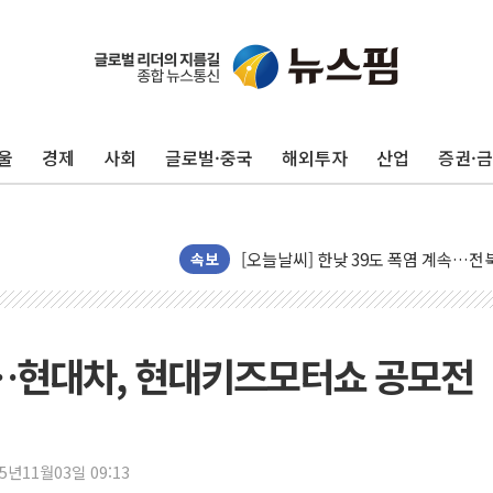
"곤드레도 AI로 판다"…성신여대, 
공개 사의 정성호에 "잘 버티라" 만
울
경제
사회
글로벌·중국
해외투자
산업
증권·
[금/유가] 국채금리 하락·이란 협상 
[장욱희의 중장년 취업에세이] 여성 
[오늘날씨] 한낮 39도 폭염 계속…전
[브라질증시] 금리 인하 기대에도 
속보
"서울 외곽 국민평형 월세 200↑"...
롯데하이마트, 8월에도 LG가전 최대 
이마트, 트레이더스 'T-카페' 일반 점
"…현대차, 현대키즈모터쇼 공모전
한경협 "에너지 위기 반복…탈탄소 설
G80 누유·아반떼 화재 발생 가능성…
[채권/외환] 미 국채금리·달러 동반 
25년11월03일 09:13
뉴욕증시, 혼조 마감…'사상 최고' 다