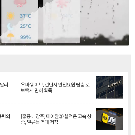
Mute
억달러
우버·웨이브, 런던서 안전요원 탑승 로
보택시 면허 획득
 동력의
[홍콩 대장주] 메이퇀② 실적은 고속 상
승, 밸류는 역대 저점