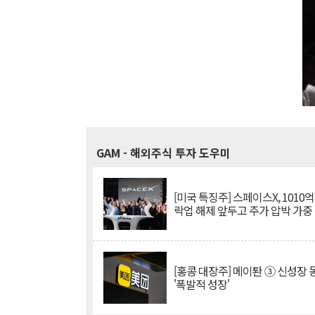
GAM
- 해외주식 투자 도우미
[미국 특징주] 스페이스X, 1010
락업 해제 앞두고 주가 압박 가중
[홍콩 대장주] 메이퇀 ③ 신성장
'폭발적 성장'