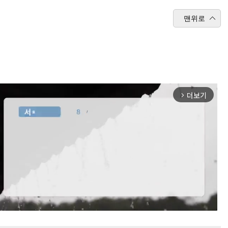
맨위로
더보기
arrow_forward_ios