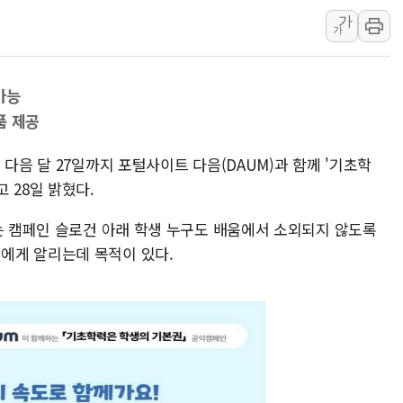
추미애, '위안부' 피해자 기림
가
가
인천 선재도 갯벌서 해루질 중
인천서 말다툼 중 어머니 흉기
가능
'화합' 꺼낸 김민석에 '뻔뻔
품 제공
李대통령, ISA 개편 재검토 
동해중부 전 해상 풍랑주의보…
다음 달 27일까지 포털사이트 다음(DAUM)과 함께 '기초학
연일 폭염에 온열질환 사망 
 28일 밝혔다.
라는 캠페인 슬로건 아래 학생 누구도 배움에서 소외되지 않도록
에게 알리는데 목적이 있다.