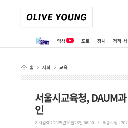
영상
포토
정치
정책·서
홈
사회
교육
서울시교육청, DAUM과
인
기사입력 :
2025년10월28일 06:00
최종수정 :
20