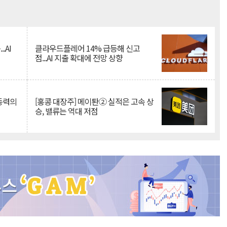
Mute
.AI
클라우드플레어 14% 급등해 신고
점...AI 지출 확대에 전망 상향
 동력의
[홍콩 대장주] 메이퇀② 실적은 고속 상
승, 밸류는 역대 저점