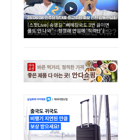
[스팟Live] 송영길 “뼈해장국도 3번 끓이면
물도 안 나와”…정청래 연임에 ‘직격탄’ |
26.08.08 더불어민주당 당대표·최고위원 후
보 인천 합동연설회