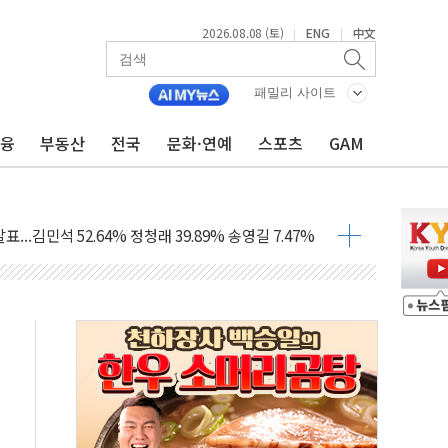
2026.08.08 (토)
ENG
中文
|
|
·정청래·김민석 당대표 후보
패밀리 사이트
 정청래에 승리...47.75% vs 42.08%
금융
부동산
전국
문화·연예
스포츠
GAM
과 발표...김민석 47.75% 정청래 42.08%
표...김민석 45.09% 정청래 43.27% 송영길 11.63%
표...김민석 52.64% 정청래 39.89% 송영길 7.47%
0~8.14)
…공습 한계·탄약 부족 현실화
50㎜ 폭우…강원 동해안 강한 비 이어져
 환경미화원 수거차에 치여 사망
동…60대 남성 2명 숨져
보는 일 없게"…'결혼 페널티' 22개 과제 손본다
터보트 전복…1명 사망·1명 실종