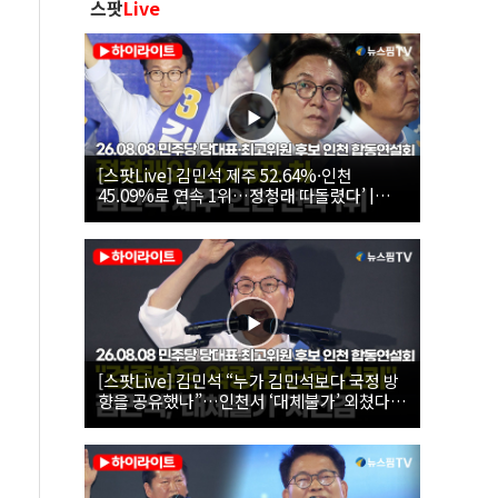
스팟
Live
[스팟Live] 김민석 제주 52.64%·인천
45.09%로 연속 1위…정청래 따돌렸다’ |
26.08.08 더불어민주당 당대표·최고위원 후
보 인천 합동연설회
[스팟Live] 김민석 “누가 김민석보다 국정 방
향을 공유했나”…인천서 ‘대체불가’ 외쳤다 |
26.08.08 더불어민주당 당대표·최고위원 후
보 인천 합동연설회