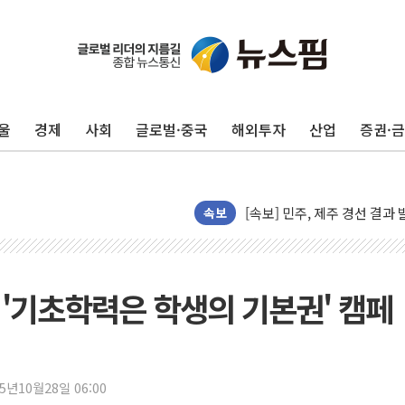
인천 합동연설회 나선 송영길
김민석, 2주차 제주·인천 경선서
인사하는 김민석 당대표 후보
울
경제
사회
글로벌·중국
해외투자
산업
증권·
[속보] 민주, 제주·인천 경선 결
[속보] 민주, 인천 경선 결과 발
[속보] 민주, 제주 경선 결과 발
속보
이번주 국내 주요 금융일정(8.1
美, 이란전 출구전략 만지작
강릉·동해·삼척 시간당 최대 
 '기초학력은 학생의 기본권' 캠페
폐기물 수거하다 참변…60대
서울 중랑구 주택가서 흉기 난
李대통령 "결혼 때문에 손해 
25년10월28일 06:00
여수 오동도 인근 해상서 모