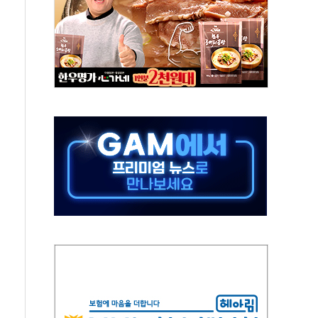
의 날 참석..."국제적 시민 연대로 목소리 내야"
 실종 60대 나흘만에 숨진 채 발견
 살해 10대 아들 체포
' 받아친 정청래…제주 연설서 신경전 고조
지시…與 "적극 환영"·野 "졸속 국정"
10일까지 최대 3.5m 높은 물결
23명…정부, 비상대응기구 가동