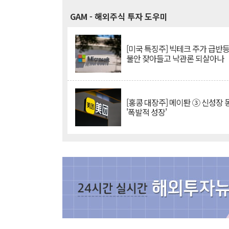
GAM
- 해외주식 투자 도우미
[미국 특징주] 빅테크 주가 급반등..
불안 잦아들고 낙관론 되살아나
[홍콩 대장주] 메이퇀 ③ 신성장
'폭발적 성장'