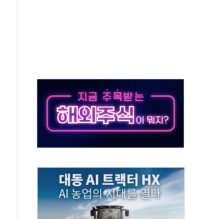
-쿠팡이츠와 손 잡는다
 안암병원에 환아 보호자용 '웰니스 키트' 전달
블월렛과 MOU…여행·투자 잇는 금융서비스 추진
수탁고 2조 돌파…올해 6000억원 유입
뮤지엄, 올드카·클래식카 전시 '야간 카밋' 진행
 경제 뮤지컬 공연
비 비교·경매 서비스 출시
방 최상위 프로젝트' 자연재해저감 종합계획 수립 착수
 폭염에 누적 사망자 21명…누적 온열질환자 2441명