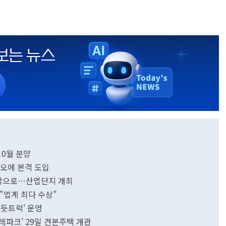
10월 분양
지오에 본격 도입
 밖으로…산업단지 개최
…"업계 최다 수상"
뿌듯트럭' 운영
레파크' 29일 견본주택 개관