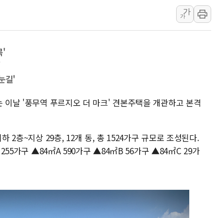
가
[컨콜] 카카오톡
가
한화손보, 고려대
키움증권, 트래
'
신한운용 TDF 
'
삼성화재 모빌리티
눈길'
하나은행, 어린이
케이뱅크, 통신
는 이날 '풍무역 푸르지오 더 마크' 견본주택을 개관하고 본격
경북도 '재해 예
14일째 이어지는
 2층~지상 29층, 12개 동, 총 1524가구 규모로 조성된다.
255가구 ▲84㎡A 590가구 ▲84㎡B 56가구 ▲84㎡C 29가