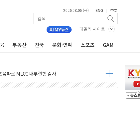
2026.08.06 (목)
ENG
中文
|
|
패밀리 사이트
금융
부동산
전국
문화·연예
스포츠
GAM
3원칙 견지"...히로시마서 "핵없는 세계 노력"
실현 매물에 코스피, 1%대 하락 출발…삼전닉스 약세
 초음파로 MLCC 내부결함 검사
0월부터 대구 도심서 자율주행 화물운송
티·푸드 전문관 2분기 거래액 50% 증가
실에 '서머마켓' 첫선…포켓몬 협업
클럽 회원 전용 특가전…12일까지 150여 종 선보여
7월 판매 25만대…수출 202% 급증
시장으로'…그랜드 조선 제주, 강임윤 개인전 개최
10회 에코 롱롱 Plus 캠프 진행
인 영상 잇단 흥행…최대 887만뷰