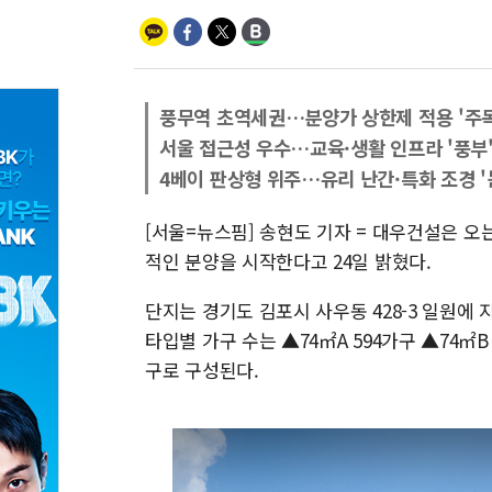
풍무역 초역세권…분양가 상한제 적용 '주목
서울 접근성 우수…교육·생활 인프라 '풍부
4베이 판상형 위주…유리 난간·특화 조경 '
[서울=뉴스핌] 송현도 기자 = 대우건설은 오
적인 분양을 시작한다고 24일 밝혔다.
단지는 경기도 김포시 사우동 428-3 일원에 지하
타입별 가구 수는 ▲74㎡A 594가구 ▲74㎡B 
구로 구성된다.