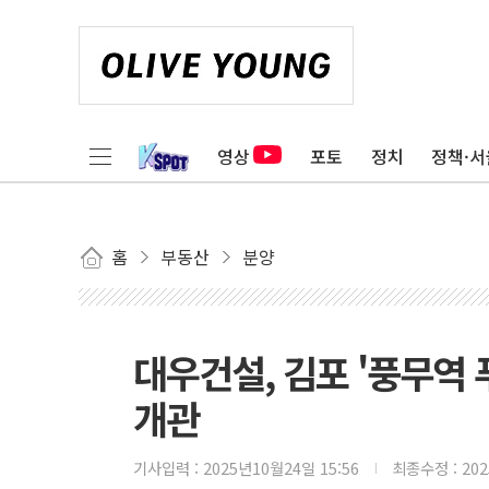
영상
포토
정치
정책·서
홈
부동산
분양
대우건설, 김포 '풍무역 
개관
기사입력 :
2025년10월24일 15:56
최종수정 :
20