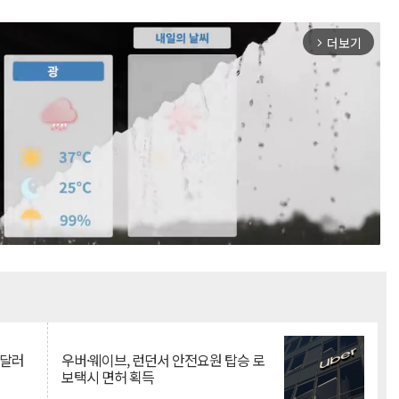
더보기
arrow_forward_ios
Mute
억달러
우버·웨이브, 런던서 안전요원 탑승 로
보택시 면허 획득