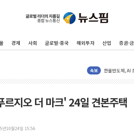
울
경제
사회
글로벌·중국
해외투자
산업
증권·
다카이치 "비핵 
[개장시황] 차익
한울반도체, AI
CJ대한통운, 1
속보
GS샵, 패션·뷰
롯데백화점, 잠
SSG닷컴, 쓱7
푸르지오 더 마크' 24일 견본주택
지리자동차그룹, 
'호텔 곳곳을 전
코오롱, 제
25년10월24일 15:56
배민도시락 캠페