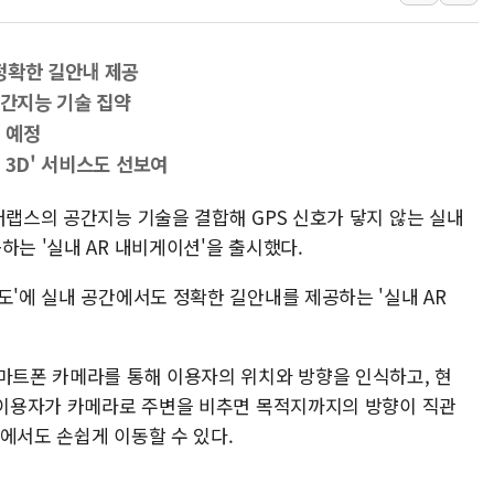
용산공원·그린벨트로 또 충돌…반복되는 국토부
[AI 부동산 투데이] 특공 전략도 '극과 극'…
정확한 길안내 제공
[코인시황] 비트코인 6만4000달러대 횡보…고
공간지능 기술 집약
[베트남 증시] 유동성 부진 지속, 강보합 마감
 예정
'찜통더위'에 전력수요 역대 최고치 경신…한낮 
 3D' 서비스도 선보여
후티 반군, 예멘 정부군과 사우디 동시 공격…
버랩스의 공간지능 기술을 결합해 GPS 신호가 닿지 않는 실내
하는 '실내 AR 내비게이션'을 출시했다.
도'에 실내 공간에서도 정확한 길안내를 제공하는 '실내 AR
스마트폰 카메라를 통해 이용자의 위치와 방향을 인식하고, 현
. 이용자가 카메라로 주변을 비추면 목적지까지의 방향이 직관
에서도 손쉽게 이동할 수 있다.