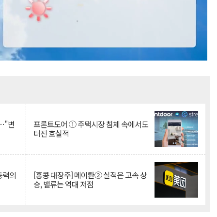
Mute
…"변
프론트도어 ① 주택시장 침체 속에서도
터진 호실적
 동력의
[홍콩 대장주] 메이퇀② 실적은 고속 상
승, 밸류는 역대 저점