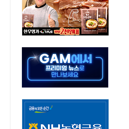
-서울시 '정책 엇박자'
생애최초만 경쟁 치열
래·ETF 매수에도 고유가·금리·입법 지연 '삼중 부담'
...석유·가스주 올랐지만 빈그룹이 상쇄
총수요 104.3GW 기록
 위기 고조되는 또 다른 중동 화약고