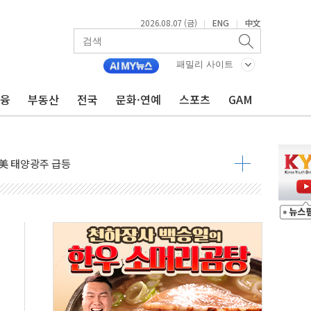
2026.08.07 (금)
ENG
中文
|
|
자 7359명 끝까지 찾겠다"
 톤 낮춰
패밀리 사이트
항시 '시끌'
금융
부동산
전국
문화·연예
스포츠
GAM
름…수도권 집중 완화 전환점"
주재… "전폭적 공급 확대·속도전 총력"
…美 태양광주 급등
도 놀랍지 않아"
태양광 착공…여의도 1.6배 규모
...금융주 낙폭 커
정책 아냐" 해명
~9일 최대 100mm 호우
결… 수니파 국가들의 새 안보 협력 구도
비온 59㎡ 18억원대