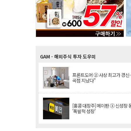
GAM
- 해외주식 투자 도우미
프론트도어 ② 사상 최고가 경신
곡점 지났다"
[홍콩 대장주] 메이퇀 ③ 신성장
'폭발적 성장'