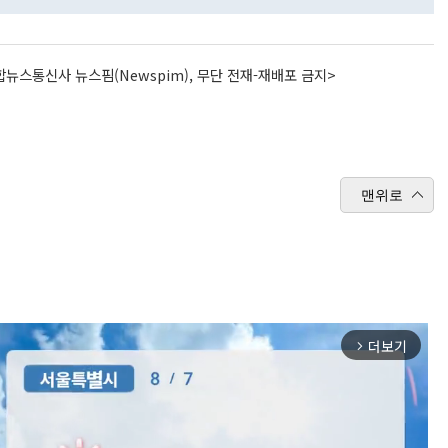
뉴스통신사 뉴스핌(Newspim), 무단 전재-재배포 금지>
맨위로
더보기
arrow_forward_ios