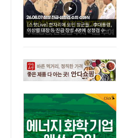
[스팟Live] 한자리에 모인 장군들...李대통령,
이상렬 대장 등 진급 장성 4명에 삼정검 수치
직접 수여｜26.08.07 장성 진급·삼정검 수치
수여식