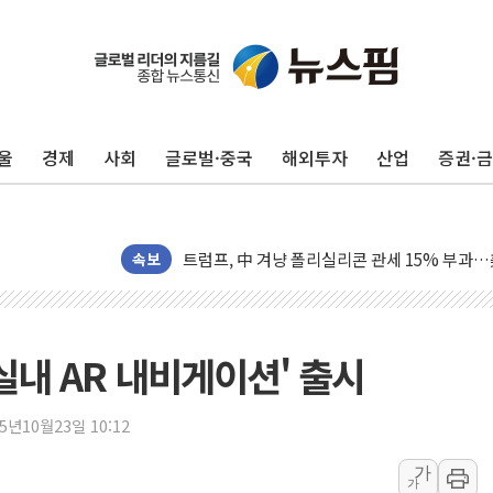
보훈부, 미 DPAA와 MOU… "6·25 미군 실종
트럼프 "금리 내려야"…파월 때와 달리 워시엔
특정 정치인 측근 포항시 정책특보 내정설...포
울
경제
사회
글로벌·중국
해외투자
산업
증권·
李 "해남 태양광, 대한민국 다음 100년 밑거
李 대통령, '6시간 마라톤 부동산 2차 회의' 
트럼프, 中 겨냥 폴리실리콘 관세 15% 부과
[사진] 빈살만과 에르도안의 만남
속보
이란와이어 "이란 최고지도자 위독…곧 사망해
남동발전, 해남군에 국내 최대 규모 400MW 
[인도증시] 중동 불안 속 유가 상승에 소폭 하락
실내 AR 내비게이션' 출시
황희 '폐버스 청년주택' SNS 글 역풍에 "정부
폭염 누그러지고 가뭄 숙지나...경북동해안권 8
25년10월23일 10:12
사우디·튀르키예·파키스탄, '공동방위협정' 체
가
가
신길동 신축도 3.3㎡당 7250만원…써밋 클라