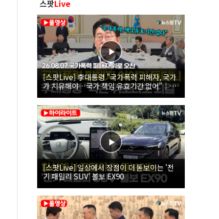
스팟
Live
[스팟Live] 李대통령 "국가폭력 피해자, 국가
가 치유해야…국가 책임 유효기간 없어"｜
26.08.07 국가폭력 피해자 위로 오찬
[스팟Live] 일상에서 장점이 더 돋보이는 '전
기 패밀리 SUV' 볼보 EX90