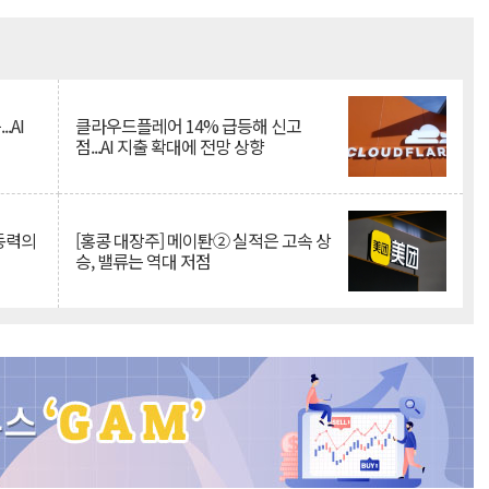
Mute
.AI
클라우드플레어 14% 급등해 신고
점...AI 지출 확대에 전망 상향
 동력의
[홍콩 대장주] 메이퇀② 실적은 고속 상
승, 밸류는 역대 저점