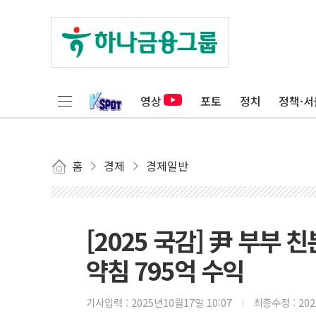
영상
포토
정치
정책·서
홈
경제
경제일반
[2025 국감] 尹 부부
약침 795억 수익
기사입력 :
2025년10월17일 10:07
최종수정 :
20