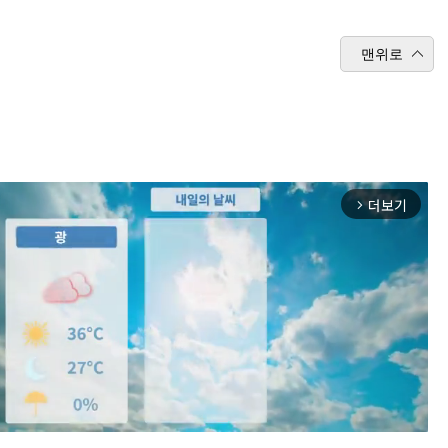
맨위로
더보기
arrow_forward_ios