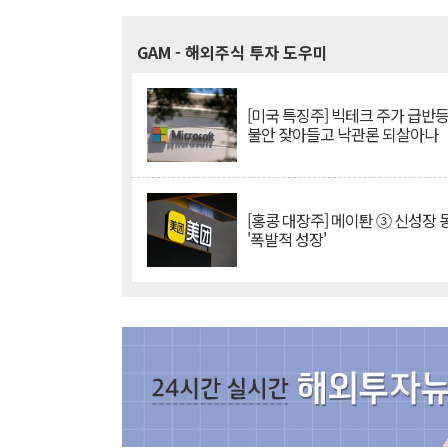
GAM
- 해외주식 투자 도우미
[미국 특징주] 빅테크 주가 급반등..
불안 잦아들고 낙관론 되살아나
[홍콩 대장주] 메이퇀 ③ 신성장
'폭발적 성장'