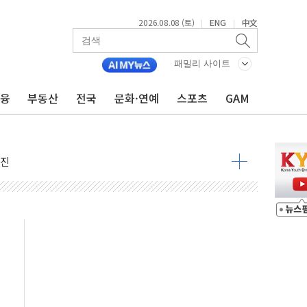
2026.08.08 (토)
ENG
中文
|
|
패밀리 사이트
금융
부동산
전국
문화·연예
스포츠
GAM
지대' 우려
 정청래 격차 확대'
타진
최고치
 요구
낮아지며 상승… STOXX 600 지수는 나흘 연속 최고치
세
엘·이란 위협에 맞설 자체 억지력 강화
동