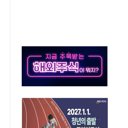
톱'… 美 해상봉쇄 영향
각
체주 '활짝'
스닥 선물 1%대 상승
상 기대 후퇴
·태양광주↑ VS 트레이드데스크·웬디스↓
 끝까지 찾겠다"