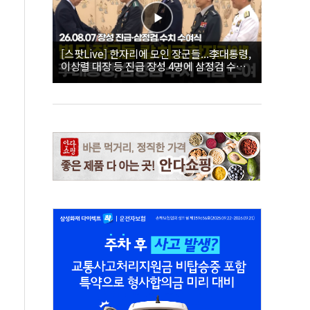
[스팟Live] 한자리에 모인 장군들...李대통령,
이상렬 대장 등 진급 장성 4명에 삼정검 수치
직접 수여｜26.08.07 장성 진급·삼정검 수치
수여식