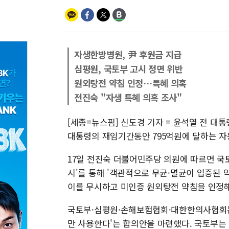
자생한방병원, 尹 후원금 지급
심평원, 국토부 고시 정면 위반
원외탕전 약침 인정…특혜 의혹
전진숙 "자생 특혜 의혹 조사"
[세종=뉴스핌] 신도경 기자 = 윤석열 전 대
대통령의 재임기간동안 795억원에 달하는 자
17일 전진숙 더불어민주당 의원에 따르면 국토
시'를 통해 '객관적으로 무균·멸균이 입증된
이를 무시하고 미인증 원외탕전 약침을 인정
국토부·심평원·손해보험협회·대한한의사협회는 
만 사용한다'는 합의안을 마련했다. 국토부는