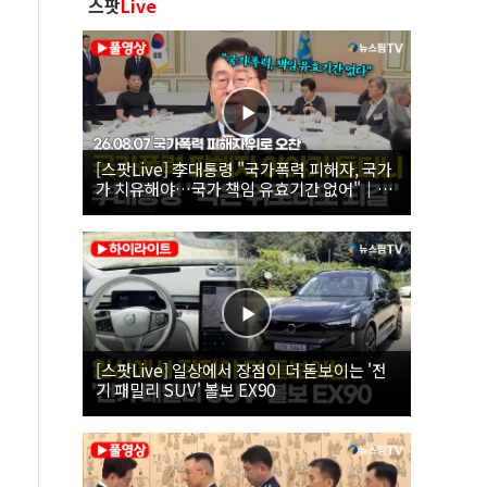
스팟
Live
[스팟Live] 李대통령 "국가폭력 피해자, 국가
가 치유해야…국가 책임 유효기간 없어"｜
26.08.07 국가폭력 피해자 위로 오찬
[스팟Live] 일상에서 장점이 더 돋보이는 '전
기 패밀리 SUV' 볼보 EX90