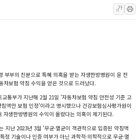
이란 핵심 원유 수출항 '하르그섬', 최근 1주일 이상 '올스
가
美 고용 쇼크에 엔화 장중 급등…시장은 "또 개입했나" 촉
가
[AI MY 뉴스] 뉴욕 반도체주 프리뷰...美 고용 쇼크에 반도
뉴욕증시 프리뷰, 美 고용 쇼크에 금리 인상 우려 후퇴…나
[종합] 美 7월 고용 2만3000명 감소 '쇼크'…9월 금리 인
[사진] 이슬람 수니파 3개국, 공동방위협정 체결
뉴욕증시 개장 전 특징주...아틀라시안·클라우드플레어
보훈부, 미 DPAA와 MOU… "6·25 미군 실종자 7359명
통령 부부의 친분으로 특혜 의혹을 받는 자생한방병원이 윤 전
트럼프 "금리 내려야"…파월 때와 달리 워시엔 톤 낮춰
동차보험 약침 수익을 얻은 것으로 드러났다.
특정 정치인 측근 포항시 정책특보 내정설...포항시 '시끌'
교통부가 지난해 2월 21일 '자동차보험 약침 안전성 기준 고
 약침액만 보험 인정'이라고 명시했으나 건강보험심사평가원이
해 자생한방병원의 수익이 올랐다는 의혹이 제기된다.
지난 2023년 3월 '무균·멸균이 객관적으로 입증된 약침액
 특정 기술이나 인증 여부가 아닌 과학적·의학적으로 무균·멸