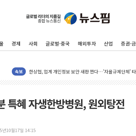
울
경제
사회
글로벌·중국
해외투자
산업
증권·
10월 보완수사권 폐지·공소청 출범…피해자들 '범죄 사각
민주, 오늘 제주·인천 경선 결과 발표...'김민석 재역전 vs
한상협, 업계 개인정보 보안 새판 짠다…'자율규제단체' 
속보
뉴욕증시, 고용 쇼크에 금리 인상 우려 후퇴…S&P500 
트럼프, 쿡 연준 이사 해임 재추진…"26일까지 의혹 소명"
유럽증시, 美 고용 예상 밖 부진에 연준 금리 인상 가능성 
 친분 특혜 자생한방병원, 원외탕전
미 연준 매파 기세 꺾이나…고용 감소에 9월 동결 전망 우
[종합] 이슬람 수니파 3국, '공동방위협정' 체결… 이스라
트럼프, 백신·자폐증 행정명령 검토…"이르면 다음 주"
美 항소법원, 백악관 무도회장 공사 중단 명령…트럼프 제
25년10월17일 14:15