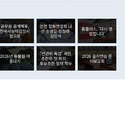
 사후 브리핑에서 정 장관이 언급한 '4자 회담'에 대해 "이상
이 늘어난 데다 전월 분기배당에 따른 기저효과로 배당지급이
 어떤 희망이라 하더라도 그건 아직 조율되지 않은 방법"이
6000만달러 흑자를 나타냈다. 금융계정 순자산은 6월 중 467
들께서 디스카운트해 주시면 좋겠다"고 선을 그었다. 정 장관
러 증가해 월간 기준 역대 최대 증가 폭을 기록했다. 종전 최대
아 블라디보스토크에서 열리는 '동방경제포럼(EEF)'을 언급하
월(369억9000만달러)을 넘어선 것이다. 직접투자에서는 내국
원에서 (참석을) 검토하고 있다"고 발언한 데 대해서도 조 장관
가 80억1000만달러, 외국인의 국내투자가 46억3000만달러
공무원 공개채용,
인천 합동연설회 나
외교부의 몫"이라며 "아직 거기까지 진도가 나가지 않았다"고
홈플러스, '다시 영
. 증권투자에서는 외국인의 국내 주식 매도세가 이어졌다. 외
한국사능력검정시
선 송영길·정청래·
업합니다'
장관이 이날 소개한 대북 구상과 설명은 정부 내 조율을 거치지
주식 투자는 차익실현 매도 등의 영향으로 316억1000만달러
험으로
김민석
서 문제가 있다. 특히 주적 표현 대체와 국호 사용, 9·19 군
(-310억5000만달러)에 이어 역대 최대 순매도 기록을 다시
 4자회담 추진 등은 통일부 장관이 결정할 사안이 아니어서 월
국인의 국내 채권투자는 세계국채지수(WGBI) 자금 유입에도
이 나오고 있다. 이 대통령은 정 장관의 업무보고를 듣고 난
도래 영향으로 증가 폭이 줄어든 52억9000만달러를 기록했
'선관위 특검' 국민
무보고에 발표했다고 승인난 건 아니다"라고 재차 확인했다. 정
2026년 동물원 여
2026 을지연습 준
 해외 증권투자는 주식을 중심으로 35억6000만달러 증가했
추천위 첫 회의…
름나기
비보고회
통은 "정 장관의 발언 내용은 대부분 국가안전보장회의(NSC)
newspim.com
후보추천 절차 착수
된 사안이 아닌 정 장관의 개인적 생각에 가깝다"며 "안보 관
이 정부의 공식 정책이 아닌 사안을 추진하겠다고 업무보고를
 면전에서 '국군통수권자가 나서야 한다'고 주장한 것은 심각
 5일 청와대 영빈관에서 열린 통일
 외교 안보 부처 업무보고에서 발언하고 있다. [사진=청와대]
장이 현 시점에서 이미 참고가 될 수 없는 과거의 경험 또는 사
식에 기반하고 있다는 것이다. 정 장관이 주장하는 구상은 급
 있는 북한의 전략과 한반도 및 국제 정세를 전혀 반영하지
 비판이 제기되고 있다. 정 장관이 "흘러간 선(先)비핵화만
현실을 바꾸지 못한다"고 언급한 것은 지금까지의 대북 접근
 있다. 북핵 위기 발발 이후 지금까지 모든 핵 협상에서 한국