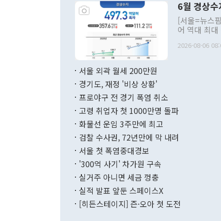
6월 경상수
주의적 희망에
관의 대북 정
[서울=뉴스핌
관 부처 장관
어 역대 최대
관의 무리한 
출 호조로 월
다. [정동영 통일부 장관이 지난달 23일 오후 서울 종로구 정부서울청사에
2026-08-06 08:
료=한국은행] 한국은행이 6일 발표한 '2026년 6월 국제수지(잠정)'에
서 취임 1주년 
면 지난 6월
부 장관 권한
1000만달러
서울 외곽 월세 200만원
발전 구상'을
이에 따라 올
적 갈등 해결
경기도, 재정 '비상 상황'
했다. 경상수
결과 혐오의 
9000만달러
프로야구 전 경기 폭염 취소
년간의 CVI
지 기준 상품
고령 취업자 첫 1000만명 돌파
무너졌다고도 
며 월간 기준
현실을 바꾸는
달러로 38.
화물선 운임 3주만에 최고
를 평화 체제
196.9% 급
검찰 수사권, 72년만에 막 내려
함께 4자 대
수출은 160
지만 이 대통
서울 첫 폭염중대경보
(18.6%) 
화공존 정책이
했다. 통관 기
'300억 사기' 차가원 구속
다"고 지적했
(16.4%)
투리가 잡혀 
실거주 아니면 세금 껑충
월(-10억9
쁜 상황이 초
증가와 유류할
실적 발표 앞둔 스페이스X
9·19 군사
기록했지만 
[히든스테이지] 즌·오아 첫 도전
"우리의 선의
로 전환됐다.
으로 약간의 의문
를 기록해 전