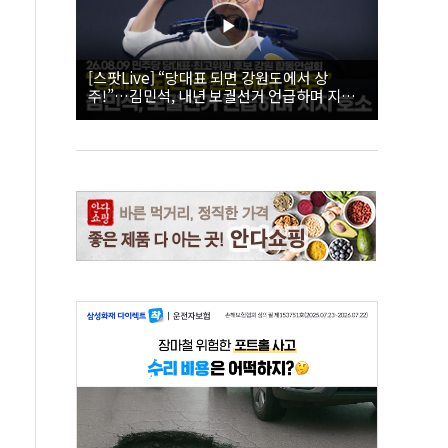
[스팟Live] “당대표 되면 강원도에서 상
주!”…김민석, 내년 보궐선거 언급하며 지지
호소 | 26.08.09 더불어민주당 당대표·최고위
원 후보 강원 합동연설회