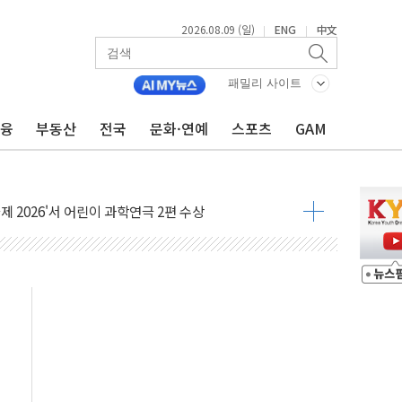
2026.08.09 (일)
ENG
中文
|
|
패밀리 사이트
금융
부동산
전국
문화·연예
스포츠
GAM
시간당 30mm 강한 비...호우 피해 없어
공방…野 "청년 우롱 기괴" vs 與 "송구한 해프닝"
 2026'서 어린이 과학연극 2편 수상
우스' 잠실점, 직장인 핫플레이스로 부상
정 조율 완료…초고가·비거주 1주택 등 여론 수렴"
쇄 추돌…7세 남아 등 4명 부상
다"…LG유플러스, AI 홈네트워크 구현 첫발
영하 30도 극저온 난방기술 개발한다
총리비서실
 모집…지역 크리에이터 확대