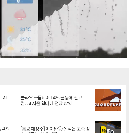
Mute
.AI
클라우드플레어 14% 급등해 신고
점...AI 지출 확대에 전망 상향
 동력의
[홍콩 대장주] 메이퇀② 실적은 고속 상