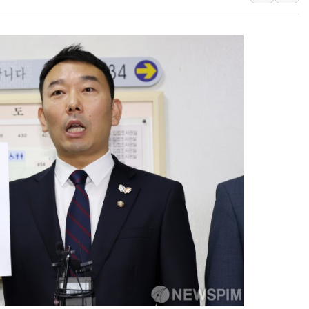
한수원 "폭염 속 전력수급
박형수 의원 '선관위 견제·감
장동혁, 李 대통령에 "결혼
정부, 독도 조사활동 日 항
김성회, 국민의힘에 "청년
서울 38도 폭염에 온열질환
[부고] 이승영(한림제약 이
전남광주 남구 한 아파트 
지역 일자리·생활인구 늘린 
'상품권 사면 대출 가능'