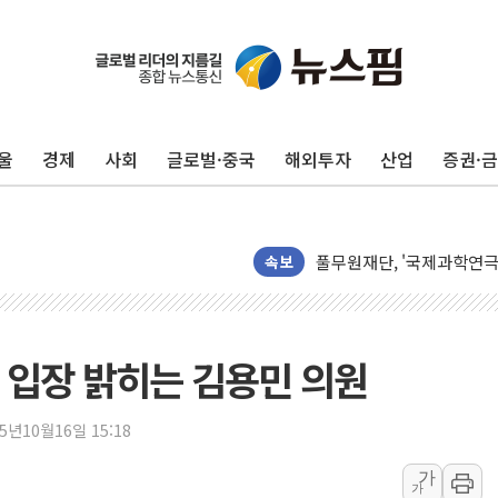
울
경제
사회
글로벌·중국
해외투자
산업
증권·
'호우·산사태 주의보' 울진 
여야, 황희 '버스 하우스' 
풀무원재단, '국제과학연극제
속보
현대그린푸드 '텍사스로드하
與 "세제개편안 8월 말 당
경인고속도로서 차량 4대 연
 입장 밝히는 김용민 의원
"AI가 먼저 알아채고 고친
삼성전자, 美국립연구소와 
25년10월16일 15:18
[인사] 국무조정실·국무
가
가
롯데백화점, 앰배서더 2기