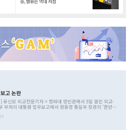
승, 밸류는 역대 저점
보고 논란
] 유신모 외교전문기자 = 청와대 영빈관에서 5일 열린 외교·
부 부처의 대통령 업무보고에서 정동영 통일부 장관의 '한반도
 구상'과 업무보고 발언이 논란을 빚고 있다. 이날 정 장관의
10
정부 내 조율을 거치지 않은 사안을 정책으로 추진하겠다고 공
는가 하면 사실 관계에 맞지 않은 설명도 있었다. 이재명 대통
로 신중을 기해 달라고 경고했고, 조현 외교부 장관은 '이상