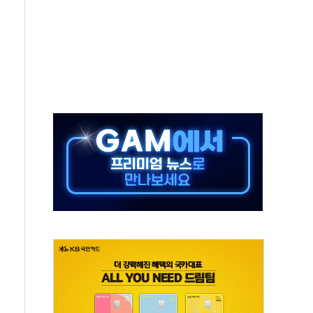
 이상무"…김회천 사장, 원전 현장점검
독 강화' 2개 법 대표 발의
 페널티 만든 건 이 정권…신생아 특례 대출까지 줄여"
의에 "수용할 수 없다" 반박
 결혼까지 정쟁 소재 삼아…청년 삶 가로막는 걸림돌"
 사망자 2명…올해 하루 환자 최다
사)씨 모친상
난간 붕괴…인명피해 없어
주역 찾는다...중기부, 장관 표창 후보자 모집
 신종 보이스피싱 기승…금감원 소비자경보