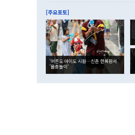
관은 업무보고
는 배당수입
주의에 근거한
줄면서 25억
[주요포토]
라며 "여러분
억1000만달
이 9월 러시
였던 올해 3
며 "정부 차
인의 해외투자
은 "그것은 
각각 증가했다
잘랐다. 정 
국인의 국내 
않았다는 점에
감소하며 전월
사합의 복원,
경신했다. 외
권이라는 지적
분기 말 만기
뒤 "여기 업
다. 내국인의
'어른도 아이도 시원…신촌 한복판서
부의 한 소식
다. eoyn2@
'물총놀이'
를 거쳐 결정
련 부처 장관
하고 대통령의
한 문제"라고 지적했다. 이재명 대통령이
외교 국방 등
2026.08.05 ◆시대착오적 접근, 대북 인식 오류 더욱 문제인 것은 정 장관
의 이같은 주
실과 다른 인
격히 변화하고
못하고 있다는
되뇌는 것은 
법을 호도하고