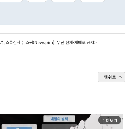
뉴스통신사 뉴스핌(Newspim), 무단 전재-재배포 금지>
맨위로
더보기
arrow_forward_ios