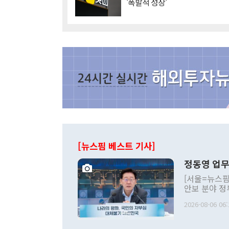
'폭발적 성장'
[뉴스핌 베스트 기사]
정동영 업무
[서울=뉴스핌
안보 분야 정
평화공존 발전
2026-08-06 06:
발언 중에는 
언한 것이 있
령은 공개적으