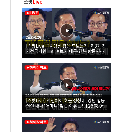
스팟
Live
[스팟Live] TK 당심 잡을 후보는?…제3차 정
기전국당원대회 후보자 대구·경북 합동연설
회 생중계 | 26.08.09
[스팟Live] 역전해야 하는 정청래, 강원 합동
연설 내내 ‘어머니’ 찾은 이유는?! | 26.08.09
더불어민주당 당대표·최고위원 후보 강원 합
동연설회