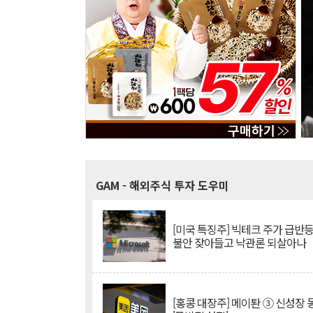
GAM
- 해외주식 투자 도우미
[미국 특징주] 빅테크 주가 급반등..
불안 잦아들고 낙관론 되살아나
[홍콩 대장주] 메이퇀 ③ 신성장