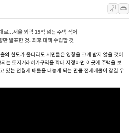
가
강릉·동해·삼척 시간당 최대 
가
폐기물 수거하다 참변…60대
서울 중랑구 주택가서 흉기 난
로...서울 외곽 15억 넘는 주택 적어
李대통령 "결혼 때문에 손해 
만 발표한 것. 최후 대책 수립할 것
여수 오동도 인근 해상서 모
추미애, '위안부' 피해자 기림
대출의 한도가 줄더라도 서민들은 영향을 크게 받지 않을 것이
인천 선재도 갯벌서 해루질 중
적용되는 토지거래허가구역을 확대 지정하면 이곳에 주택을 보
고 있는 전월세 매물을 내놓게 되는 만큼 전세매물이 잠길 우
인천서 말다툼 중 어머니 흉기
'화합' 꺼낸 김민석에 '뻔뻔