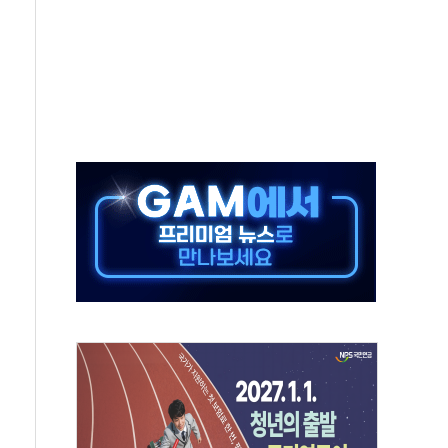
50㎜ 폭우…강원 동해안 강한 비 이어져
 환경미화원 수거차에 치여 사망
동…60대 남성 2명 숨져
보는 일 없게"…'결혼 페널티' 22개 과제 손본다
터보트 전복…1명 사망·1명 실종
의 날 참석..."국제적 시민 연대로 목소리 내야"
 실종 60대 나흘만에 숨진 채 발견
 살해 10대 아들 체포
' 받아친 정청래…제주 연설서 신경전 고조