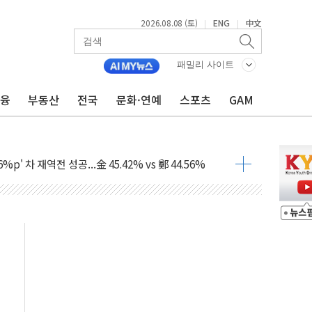
2026.08.08 (토)
ENG
中文
|
|
패밀리 사이트
금융
부동산
전국
문화·연예
스포츠
GAM
투입…고수온 양식장 복구·지원 '총력'
산사태 주의보'...경북도, 호우 피해·통제구간 없어
%p' 차 재역전 성공...金 45.42% vs 鄭 44.56%
·정청래·김민석 당대표 후보
 정청래에 승리...47.75% vs 42.08%
과 발표...김민석 47.75% 정청래 42.08%
표...김민석 45.09% 정청래 43.27% 송영길 11.63%
표...김민석 52.64% 정청래 39.89% 송영길 7.47%
0~8.14)
…공습 한계·탄약 부족 현실화