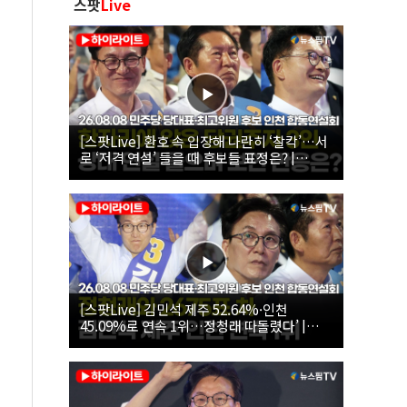
스팟
Live
[스팟Live] 환호 속 입장해 나란히 ‘찰칵’…서
로 ‘저격 연설’ 들을 때 후보들 표정은? |
26.08.08 더불어민주당 당대표·최고위원 후
보 인천 합동연설회
[스팟Live] 김민석 제주 52.64%·인천
45.09%로 연속 1위…정청래 따돌렸다’ |
26.08.08 더불어민주당 당대표·최고위원 후
보 인천 합동연설회