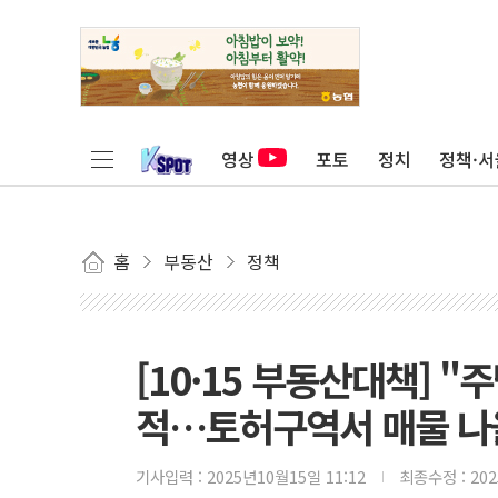
영상
포토
정치
정책·서
홈
부동산
정책
[10·15 부동산대책] 
적…토허구역서 매물 나
기사입력 :
2025년10월15일 11:12
최종수정 :
20