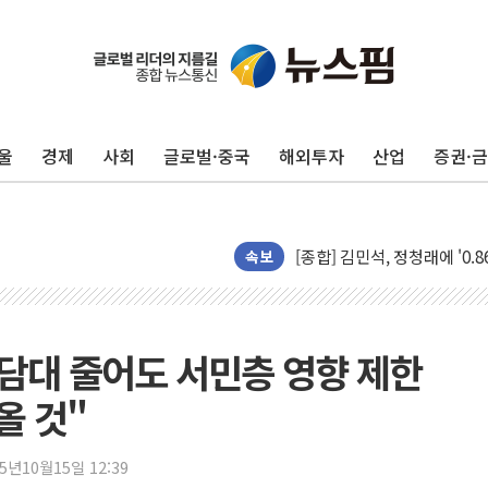
울
경제
사회
글로벌·중국
해외투자
산업
증권·
포항시 재난예산 40억 긴급 
울진·영덕 '호우특보'-포항 '
[종합] 김민석, 정청래에 '0.86
인천 합동연설회 나선 송영길
속보
김민석, 2주차 제주·인천 경선서
인사하는 김민석 당대표 후보
[속보] 민주, 제주·인천 경선 결
"주담대 줄어도 서민층 영향 제한
[속보] 민주, 인천 경선 결과 발
올 것"
[속보] 민주, 제주 경선 결과 발
이번주 국내 주요 금융일정(8.1
25년10월15일 12:39
美, 이란전 출구전략 만지작