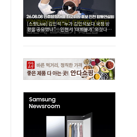
[스팟Live] 김민석 “누가 김민석보다 국정 방
향을 공유했나”…인천서 ‘대체불가’ 외쳤다 |
26.08.08 더불어민주당 당대표·최고위원 후
보 인천 합동연설회