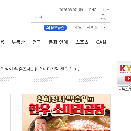
2026.08.07 (금)
ENG
中文
|
|
 상승… "2분기 기업 순이익 21% 증가" 전망
 나토 회원국 공격 검토… 거짓 깃발 작전"
패밀리 사이트
재회…로봇·AI 데이터센터·모빌리티 구체화
금융
부동산
전국
문화·연예
스포츠
GAM
·아이온큐·도어대시↑ VS 샌디스크·피그마·앱러빈↓
 반대…상법·자본시장법 개정 논의"
 차익실현 속 혼조세...웨스턴디지털·샌디스크↓
에 긴급 안보 점검회의
호르무즈 재개방 기대에 강세
조까지, 상승...호실적 보고 기업 상승세 뚜렷
인 '사파리' 공격… 시민들 공포감 극대화 전략
' 임시 주총 기대감에 홀로 상한가…마진 잔액은 사상 최고
버리지 위험수위…숨은 차입이 더 큰 변수"
대응 1단계 진압 중
야, 경쟁상대 中과 비교해야"