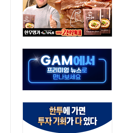
하는 '선봉'의 대민 봉사
미사일 1발 발사… 올해 10번째·42일 만 도발
 새 안보 위기… 반군·마약카르텔이 습득해 전투 활용
어선 구조
무해한 표면 부식 물질"
분만에 진화...외국인 노동자 숨져