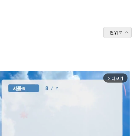
맨위로
더보기
arrow_forward_ios