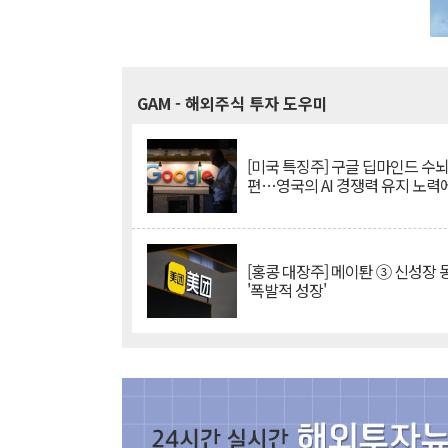
GAM
- 해외주식 투자 도우미
[미국 특징주] 구글 딥마인드 수
편…영국의 AI 경쟁력 유지 노력
[홍콩 대장주] 메이퇀 ③ 신성장
'폭발적 성장'