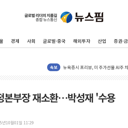
유럽증시, 견조한 실적 소화하며 대부분
리투아니아 국방 "러, 우크라 드론으로
구광모, 내주 실리콘밸리서 젠슨 황 
울
경제
사회
글로벌·중국
해외투자
산업
증권·
뉴욕증시 개장 전 특징주...모더나
김정관 장관 "영업이익 N% 성과급
뉴욕증시 프리뷰, 미 주가선물 AI주
청와대, 북한 단거리 탄도미사일 발사
속보
금값 7주 만에 최고…美 고용 둔화·
[인도증시] 중동 긴장 완화에 실적 호
러, 1인칭시점 드론으로 우크라 민간
교정본부장 재소환…박성재 '수용
[베트남 증시] 지수 하락 속 'DGC
'월가의 황제' 다이먼 "금융시장 레
양주 섬유염색공장서 화재 1명 중상…
25년10월01일 11:29
김정관 산업부 장관 "주 52시간 손봐