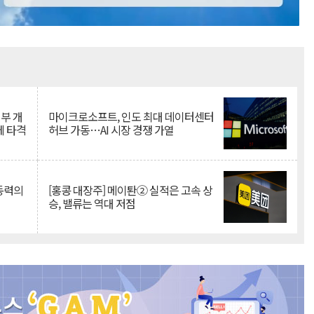
Mute
뇌부 개
마이크로소프트, 인도 최대 데이터센터
에 타격
허브 가동…AI 시장 경쟁 가열
 동력의
[홍콩 대장주] 메이퇀② 실적은 고속 상
승, 밸류는 역대 저점