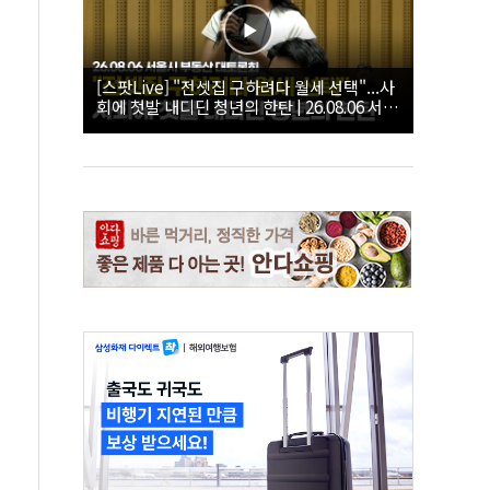
[스팟Live] "전셋집 구하려다 월세 선택"...사
회에 첫발 내디딘 청년의 한탄 | 26.08.06 서울
시 부동산 대토론회