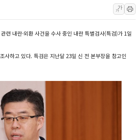
가
해군 1함대 창설 80주년…지역과 함께
가
[3보] 북, 원산서 동해로 단거리 탄도
우크라 드론 전술, 중남미 콜롬비아에
엄' 관련 내란·외환 사건을 수사 중인 내란 특별검사(특검)가 1일
동해해경, 독도 해상서 부유물 감긴 
주한미군 "오산기지 누출, 백린 아닌 
구미 폐염산처리업체서 불 2시간30여
조사하고 있다. 특검은 지난달 23일 신 전 본부장을 참고인