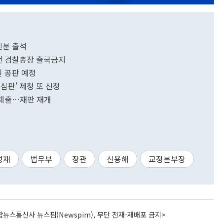
신분 출석
 전 검찰총장 출국금지
일 공판 예정
심판' 제청 또 신청
 제출…재판 재개
성재
법무부
장관
신용해
교정본부장
뉴스통신사 뉴스핌(Newspim), 무단 전재-재배포 금지>