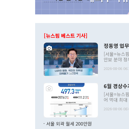
[뉴스핌 베스트 기사]
정동영 업무
[서울=뉴스핌
안보 분야 정
평화공존 발전
2026-08-06 06:
발언 중에는 
언한 것이 있
령은 공개적으
6월 경상수
주의적 희망에
관의 대북 정
[서울=뉴스핌
관 부처 장관
어 역대 최대
관의 무리한 
출 호조로 월
다. [정동영 통일부 장관이 지난달 23일 오후 서울 종로구 정부서울청사에
2026-08-06 08:
료=한국은행] 한국은행이 6일 발표한 '2026년 6월 국제수지(잠정)'에
서 취임 1주년 
면 지난 6월
부 장관 권한
1000만달러
서울 외곽 월세 200만원
발전 구상'을
이에 따라 올