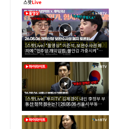
스팟
Live
[스팟Live] *풀영상* 이준석, 보완수사권 폐
지에 "민주당 개악입법, 불안감 가중시켜"｜
26.08.06 개혁신당 보완수사권 폐지 토론회
[스팟Live] '투미TV' 김제경이 내린 李정부 부
동산 정책 점수는? | 26.08.06 서울시 부동산
대토론회