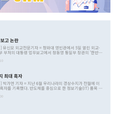
보고 논란
] 유신모 외교전문기자 = 청와대 영빈관에서 5일 열린 외교·
부 부처의 대통령 업무보고에서 정동영 통일부 장관의 '한반도
 구상'과 업무보고 발언이 논란을 빚고 있다. 이날 정 장관의
10
정부 내 조율을 거치지 않은 사안을 정책으로 추진하겠다고 공
는가 하면 사실 관계에 맞지 않은 설명도 있었다. 이재명 대통
로 신중을 기해 달라고 경고했고, 조현 외교부 장관은 '이상
지 최대 흑자
 근거한 비현실적 구상'이라는 비판을 내놨다. 그동안 정 장
책 관련 발언이 물의를 빚은 적은 여러 번 있지만 대통령과 유
] 박가연 기자 = 지난 6월 우리나라의 경상수지가 전월에 이
이 공개적으로 부정적 입장을 표명한 것은 이례적이다. 정 장
 흑자를 기록했다. 반도체를 중심으로 한 정보기술(IT) 품목 수
대북 접근법과 월권을 제어해야 한다는 목소리도 높아지고 있
간 상품수출이 처음으로 1000억달러를 넘어선 영향이다. [자
00
 따르
기자간담회를 하고 있다. [사진=통일부] 2026.07.23 ◆통일
 경상수지는 497억3000만달러 흑자로 집계됐다. 전월(386억
 넘어선 주장 정 장관은 이날 업무보고에서 '한반도 평화공존
)에 이어 두 달 연속 월간 기준 역대 최대 기록을 갈아치웠다.
 설명하면서 이재명 정부 2년차 핵심 과제로 상호 존중·평화
해 상반기 누적 경상수지 흑자는 1910억1000만달러를 기록