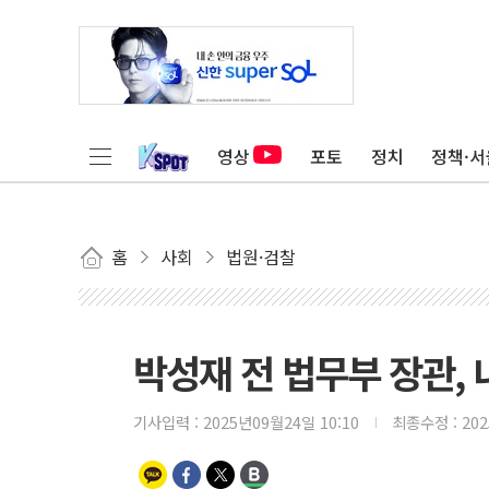
영상
포토
정치
정책·서
홈
사회
법원·검찰
박성재 전 법무부 장관, 
기사입력 :
2025년09월24일 10:10
최종수정 :
20