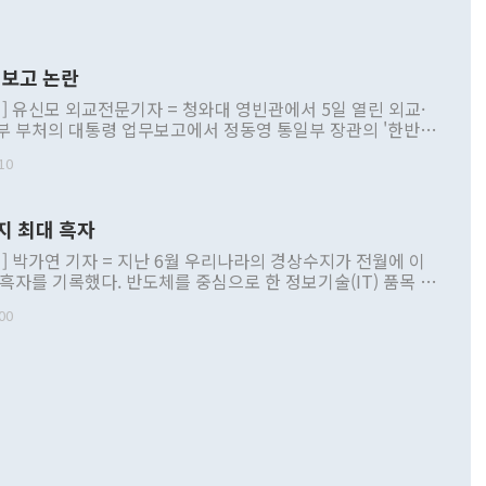
보고 논란
] 유신모 외교전문기자 = 청와대 영빈관에서 5일 열린 외교·
부 부처의 대통령 업무보고에서 정동영 통일부 장관의 '한반도
 구상'과 업무보고 발언이 논란을 빚고 있다. 이날 정 장관의
10
정부 내 조율을 거치지 않은 사안을 정책으로 추진하겠다고 공
는가 하면 사실 관계에 맞지 않은 설명도 있었다. 이재명 대통
로 신중을 기해 달라고 경고했고, 조현 외교부 장관은 '이상
지 최대 흑자
 근거한 비현실적 구상'이라는 비판을 내놨다. 그동안 정 장
책 관련 발언이 물의를 빚은 적은 여러 번 있지만 대통령과 유
] 박가연 기자 = 지난 6월 우리나라의 경상수지가 전월에 이
이 공개적으로 부정적 입장을 표명한 것은 이례적이다. 정 장
 흑자를 기록했다. 반도체를 중심으로 한 정보기술(IT) 품목 수
대북 접근법과 월권을 제어해야 한다는 목소리도 높아지고 있
간 상품수출이 처음으로 1000억달러를 넘어선 영향이다. [자
00
 따르
기자간담회를 하고 있다. [사진=통일부] 2026.07.23 ◆통일
 경상수지는 497억3000만달러 흑자로 집계됐다. 전월(386억
 넘어선 주장 정 장관은 이날 업무보고에서 '한반도 평화공존
)에 이어 두 달 연속 월간 기준 역대 최대 기록을 갈아치웠다.
 설명하면서 이재명 정부 2년차 핵심 과제로 상호 존중·평화
해 상반기 누적 경상수지 흑자는 1910억1000만달러를 기록
·핵 없는 한반도 등 3대 기본 방향을 제시했다. 정 장관은 "대
지 흑자를 견인한 것은 상품수지다. 6월 상품수지는 478억
언어는 멈춰야 한다"면서 주적 용어 대체를 주장했다. 지난 25
 흑자를 기록하며 전월에 이어 역대 최대를 다시 썼다. 국제수
D(완전하고 검증가능하며 되돌릴 수 없는 비핵화) 구도는 이미
수출은 1123억7000만달러로 전년 동월 대비 84.5% 증가하
했다. 또 "현 시점에서 흘러간 선(先)비핵화만 되뇌는 것은
 처음으로 1000억달러를 넘어섰다. 상품수입은 644억8000만
 데 힘이 되지 않는다"고 주장했다. 정 장관은 또 "정전 체제