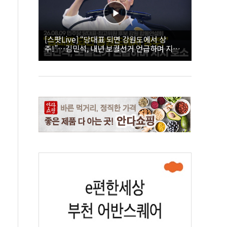
[스팟Live] “당대표 되면 강원도에서 상
주!”…김민석, 내년 보궐선거 언급하며 지지
호소 | 26.08.09 더불어민주당 당대표·최고위
원 후보 강원 합동연설회