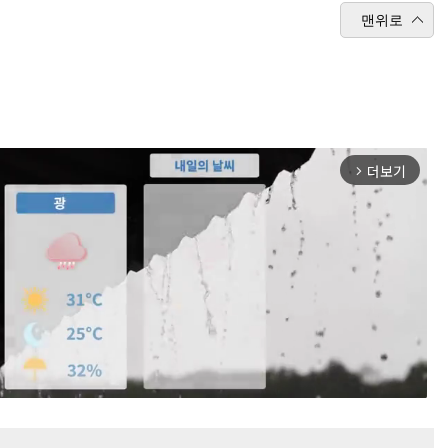
맨위로
더보기
arrow_forward_ios