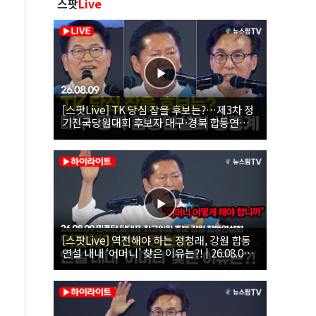
스팟
Live
[스팟Live] TK 당심 잡을 후보는?…제3차 정
기전국당원대회 후보자 대구·경북 합동연설
회 생중계 | 26.08.09
[스팟Live] 역전해야 하는 정청래, 강원 합동
연설 내내 ‘어머니’ 찾은 이유는?! | 26.08.09
더불어민주당 당대표·최고위원 후보 강원 합
동연설회