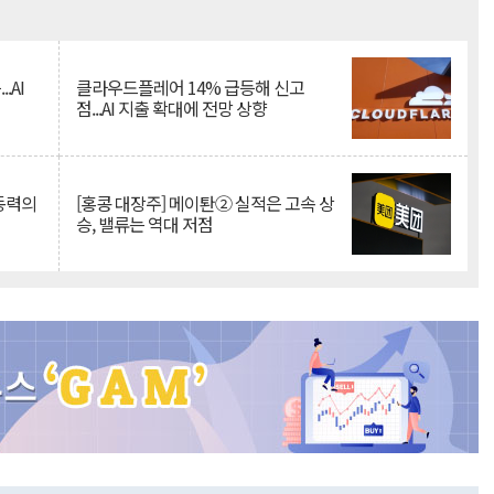
Mute
.AI
클라우드플레어 14% 급등해 신고
점...AI 지출 확대에 전망 상향
 동력의
[홍콩 대장주] 메이퇀② 실적은 고속 상
승, 밸류는 역대 저점