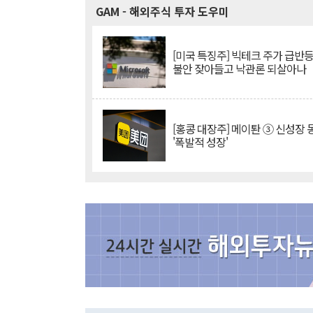
GAM
- 해외주식 투자 도우미
[미국 특징주] 빅테크 주가 급반등..
불안 잦아들고 낙관론 되살아나
[홍콩 대장주] 메이퇀 ③ 신성장
'폭발적 성장'