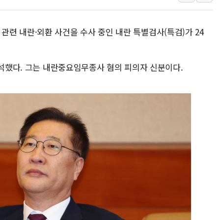
롯데백화점, 앰배서더 2기
한수원 "폭염 속 전력수급
엄' 관련 내란·외환 사건을 수사 중인 내란 특별검사(특검)가 24
박형수 의원 '선관위 견제·감
장동혁, 李 대통령에 "결혼
출석했다. 그는 내란중요임무종사 혐의 피의자 신분이다.
정부, 독도 조사활동 日 항
김성회, 국민의힘에 "청년
서울 38도 폭염에 온열질환
[부고] 이승영(한림제약 이
전남광주 남구 한 아파트 
지역 일자리·생활인구 늘린 