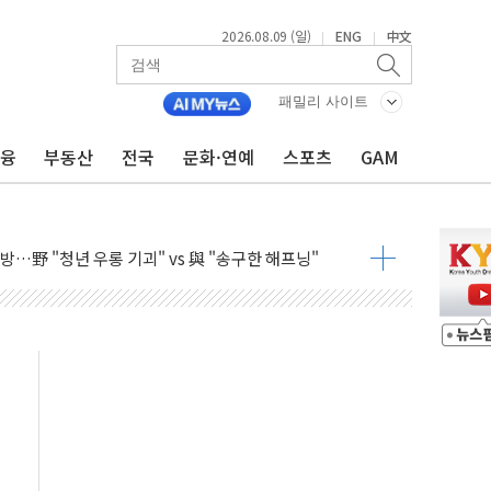
2026.08.09 (일)
ENG
中文
|
|
패밀리 사이트
금융
부동산
전국
문화·연예
스포츠
GAM
 특사'로 콜롬비아 대통령 취임식 참석
시간당 30mm 강한 비...호우 피해 없어
공방…野 "청년 우롱 기괴" vs 與 "송구한 해프닝"
 2026'서 어린이 과학연극 2편 수상
우스' 잠실점, 직장인 핫플레이스로 부상
정 조율 완료…초고가·비거주 1주택 등 여론 수렴"
쇄 추돌…7세 남아 등 4명 부상
다"…LG유플러스, AI 홈네트워크 구현 첫발
영하 30도 극저온 난방기술 개발한다
총리비서실