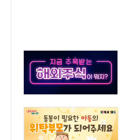
 모집…지역 크리에이터 확대
 이상무"…김회천 사장, 원전 현장점검
독 강화' 2개 법 대표 발의
 페널티 만든 건 이 정권…신생아 특례 대출까지 줄여"
의에 "수용할 수 없다" 반박
 결혼까지 정쟁 소재 삼아…청년 삶 가로막는 걸림돌"
 사망자 2명…올해 하루 환자 최다
사)씨 모친상
난간 붕괴…인명피해 없어
주역 찾는다...중기부, 장관 표창 후보자 모집