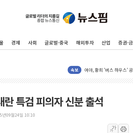
울
경제
사회
글로벌·중국
해외투자
산업
증권·
윤준병·이해민 의원, '정부
'호우·산사태 주의보' 울진 
여야, 황희 '버스 하우스' 
속보
풀무원재단, '국제과학연극제
현대그린푸드 '텍사스로드하
與 "세제개편안 8월 말 당
내란 특검 피의자 신분 출석
경인고속도로서 차량 4대 연
"AI가 먼저 알아채고 고친
25년09월24일 10:10
삼성전자, 美국립연구소와 
가
가
[인사] 국무조정실·국무