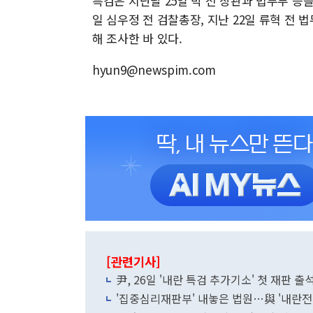
특검은 지난달 25일 박 전 장관과 법무부 등을
일 심우정 전 검찰총장, 지난 22일 류혁 전
해 조사한 바 있다.
hyun9@newspim.com
[관련기사]
尹, 26일 '내란 특검 추가기소' 첫 재판 
'집중심리재판부' 내놓은 법원…與 '내란전