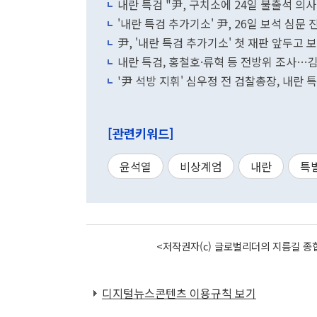
내란 특검 "尹, 구치소에 24일 불출석 의
'내란 특검 추가기소' 尹, 26일 보석 심문 
尹, '내란 특검 추가기소' 첫 재판 앞두고 
내란 특검, 홍철호·류혁 등 전방위 조사…김
'尹 석방 지휘' 심우정 전 검찰총장, 내란 
[관련키워드]
윤석열
비상계엄
내란
특
<저작권자(c) 글로벌리더의 지름길 종합
디지털뉴스콘텐츠 이용규칙 보기