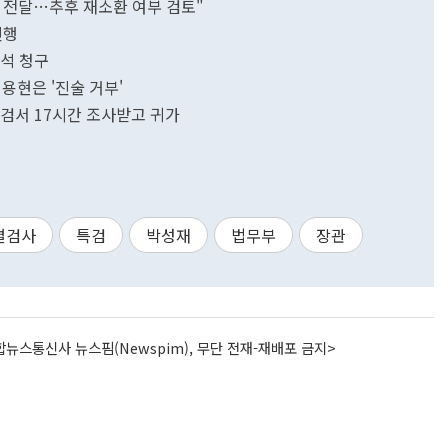
사 전달…추후 재소환 여부 검토"
진행
보석 청구
용현은 '진술 거부'
특검서 17시간 조사받고 귀가
별검사
특검
박성재
법무부
장관
뉴스통신사 뉴스핌(Newspim), 무단 전재-재배포 금지>