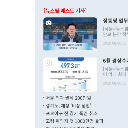
[뉴스핌 베스트 기사]
정동영 업무
[서울=뉴스핌
안보 분야 정
평화공존 발전
2026-08-06 06:
발언 중에는 
언한 것이 있
령은 공개적으
6월 경상수
주의적 희망에
관의 대북 정
[서울=뉴스핌
관 부처 장관
어 역대 최대
관의 무리한 
출 호조로 월
다. [정동영 통일부 장관이 지난달 23일 오후 서울 종로구 정부서울청사에
2026-08-06 08:
료=한국은행] 한국은행이 6일 발표한 '2026년 6월 국제수지(잠정)'에
서 취임 1주년 
면 지난 6월
부 장관 권한
1000만달러
서울 외곽 월세 200만원
발전 구상'을
이에 따라 올
적 갈등 해결
경기도, 재정 '비상 상황'
했다. 경상수
결과 혐오의 
9000만달러
프로야구 전 경기 폭염 취소
년간의 CVI
지 기준 상품
고령 취업자 첫 1000만명 돌파
무너졌다고도 
며 월간 기준
현실을 바꾸는