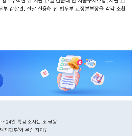
 압수수색한 뒤 지난 17일 김문태 전 서울구치소장, 지난 21
 법무부 감찰관, 전날 신용해 전 법무부 교정본부장을 각각 소환
출석…24일 특검 조사는 또 불응
담재판부'와 무슨 차이?