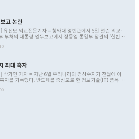
보고 논란
] 유신모 외교전문기자 = 청와대 영빈관에서 5일 열린 외교·
부 부처의 대통령 업무보고에서 정동영 통일부 장관의 '한반도
 구상'과 업무보고 발언이 논란을 빚고 있다. 이날 정 장관의
10
정부 내 조율을 거치지 않은 사안을 정책으로 추진하겠다고 공
는가 하면 사실 관계에 맞지 않은 설명도 있었다. 이재명 대통
로 신중을 기해 달라고 경고했고, 조현 외교부 장관은 '이상
지 최대 흑자
 근거한 비현실적 구상'이라는 비판을 내놨다. 그동안 정 장
책 관련 발언이 물의를 빚은 적은 여러 번 있지만 대통령과 유
] 박가연 기자 = 지난 6월 우리나라의 경상수지가 전월에 이
이 공개적으로 부정적 입장을 표명한 것은 이례적이다. 정 장
 흑자를 기록했다. 반도체를 중심으로 한 정보기술(IT) 품목 수
대북 접근법과 월권을 제어해야 한다는 목소리도 높아지고 있
간 상품수출이 처음으로 1000억달러를 넘어선 영향이다. [자
00
 따르
기자간담회를 하고 있다. [사진=통일부] 2026.07.23 ◆통일
 경상수지는 497억3000만달러 흑자로 집계됐다. 전월(386억
 넘어선 주장 정 장관은 이날 업무보고에서 '한반도 평화공존
)에 이어 두 달 연속 월간 기준 역대 최대 기록을 갈아치웠다.
 설명하면서 이재명 정부 2년차 핵심 과제로 상호 존중·평화
해 상반기 누적 경상수지 흑자는 1910억1000만달러를 기록
·핵 없는 한반도 등 3대 기본 방향을 제시했다. 정 장관은 "대
지 흑자를 견인한 것은 상품수지다. 6월 상품수지는 478억
언어는 멈춰야 한다"면서 주적 용어 대체를 주장했다. 지난 25
 흑자를 기록하며 전월에 이어 역대 최대를 다시 썼다. 국제수
D(완전하고 검증가능하며 되돌릴 수 없는 비핵화) 구도는 이미
수출은 1123억7000만달러로 전년 동월 대비 84.5% 증가하
했다. 또 "현 시점에서 흘러간 선(先)비핵화만 되뇌는 것은
 처음으로 1000억달러를 넘어섰다. 상품수입은 644억8000만
 데 힘이 되지 않는다"고 주장했다. 정 장관은 또 "정전 체제
6% 늘었다. 통관 기준으로는 반도체 수출이 전년 동월 대비