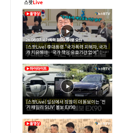
스팟
Live
[스팟Live] 李대통령 "국가폭력 피해자, 국가
가 치유해야…국가 책임 유효기간 없어"｜
26.08.07 국가폭력 피해자 위로 오찬
[스팟Live] 일상에서 장점이 더 돋보이는 '전
기 패밀리 SUV' 볼보 EX90