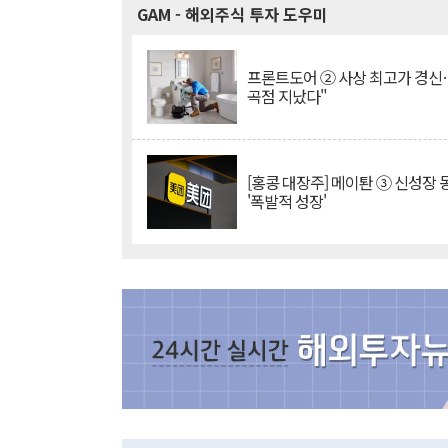
GAM
- 해외주식 투자 도우미
프론트도어 ② 사상 최고가 경신
곡점 지났다"
[홍콩 대장주] 메이퇀 ③ 신성장
'폭발적 성장'