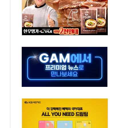
 주재… "전폭적 공급 확대·속도전 총력"
…美 태양광주 급등
해도 놀랍지 않아"
태양광 착공…여의도 1.6배 규모
...금융주 낙폭 커