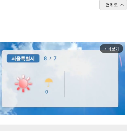
맨위로
더보기
arrow_forward_ios