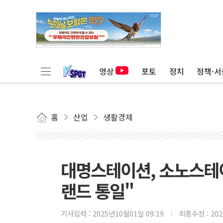
영상
포토
정치
정책·서
홈
산업
생활경제
대명스테이션, 소노스테
랜드 통일"
기사입력 :
2025년10월01일 09:19
최종수정 :
20