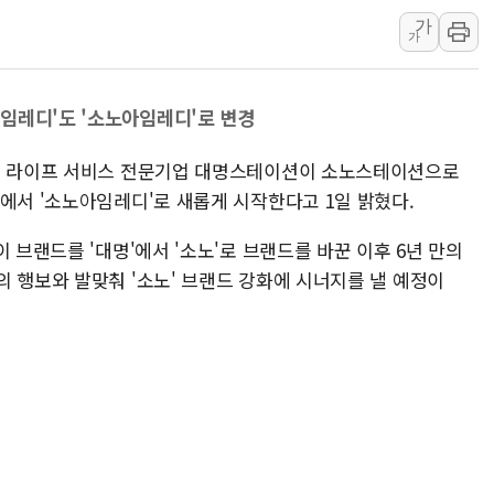
가
李 대통령, '6시간 마라톤 부동산 2차 회의'
가
트럼프, 中 겨냥 폴리실리콘 관세 15% 부과
[사진] 빈살만과 에르도안의 만남
임레디'도 '소노아임레디'로 변경
이란와이어 "이란 최고지도자 위독…곧 사망
남동발전, 해남군에 국내 최대 규모 400MW 
룹의 라이프 서비스 전문기업 대명스테이션이 소노스테이션으로
[인도증시] 중동 불안 속 유가 상승에 소폭 하락
에서 '소노아임레디'로 새롭게 시작한다고 1일 밝혔다.
 브랜드를 '대명'에서 '소노'로 브랜드를 바꾼 이후 6년 만의
 행보와 발맞춰 '소노' 브랜드 강화에 시너지를 낼 예정이