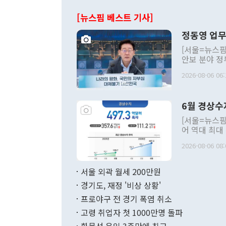
[뉴스핌 베스트 기사]
정동영 업무
[서울=뉴스핌
안보 분야 정
평화공존 발전
2026-08-06 06:
발언 중에는 
언한 것이 있
령은 공개적으
6월 경상수
주의적 희망에
관의 대북 정
[서울=뉴스핌
관 부처 장관
어 역대 최대
관의 무리한 
출 호조로 월
다. [정동영 통일부 장관이 지난달 23일 오후 서울 종로구 정부서울청사에
2026-08-06 08:
료=한국은행] 한국은행이 6일 발표한 '2026년 6월 국제수지(잠정)'에
서 취임 1주년 
면 지난 6월
부 장관 권한
1000만달러
서울 외곽 월세 200만원
발전 구상'을
이에 따라 올
적 갈등 해결
경기도, 재정 '비상 상황'
했다. 경상수
결과 혐오의 
9000만달러
프로야구 전 경기 폭염 취소
년간의 CVI
지 기준 상품
고령 취업자 첫 1000만명 돌파
무너졌다고도 
며 월간 기준
현실을 바꾸는
달러로 38.