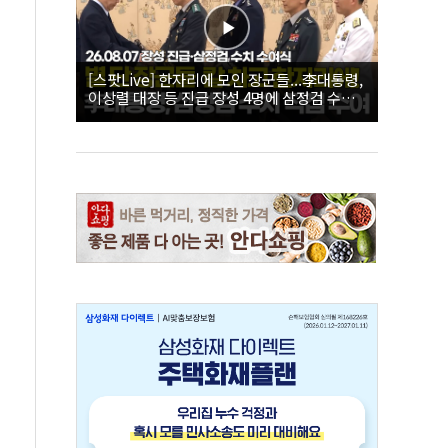
[스팟Live] 한자리에 모인 장군들...李대통령,
이상렬 대장 등 진급 장성 4명에 삼정검 수치
직접 수여｜26.08.07 장성 진급·삼정검 수치
수여식