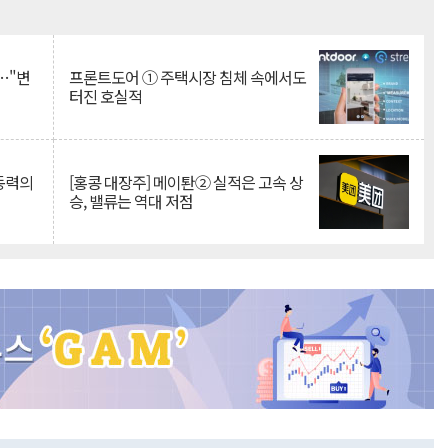
Mute
…"변
프론트도어 ① 주택시장 침체 속에서도
터진 호실적
 동력의
[홍콩 대장주] 메이퇀② 실적은 고속 상
승, 밸류는 역대 저점