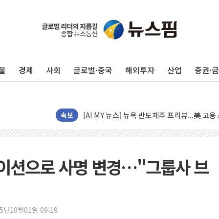
[종합] 이슬람 수니파 3국, '공동방위협정' 
트럼프, 백신·자폐증 행정명령 검토…"이르면
美 항소법원, 백악관 무도회장 공사 중단 명
울
경제
사회
글로벌·중국
해외투자
산업
증권·
이란의 핵심 원유 수출항 '하르그섬', 최근 1
美 고용 쇼크에 엔화 장중 급등…시장은 "또 
[AI MY 뉴스] 뉴욕 반도체주 프리뷰...美 고
뉴욕증시 프리뷰, 美 고용 쇼크에 금리 인상 
속보
[종합] 美 7월 고용 2만3000명 감소 '쇼크'
[사진] 이슬람 수니파 3개국, 공동방위협정 
뉴욕증시 개장 전 특징주...아틀라시안·클
이션으로 사명 변경…"그룹사 브
보훈부, 미 DPAA와 MOU… "6·25 미군 실
트럼프 "금리 내려야"…파월 때와 달리 워시엔
특정 정치인 측근 포항시 정책특보 내정설...포
25년10월01일 09:19
李 "해남 태양광, 대한민국 다음 100년 밑거