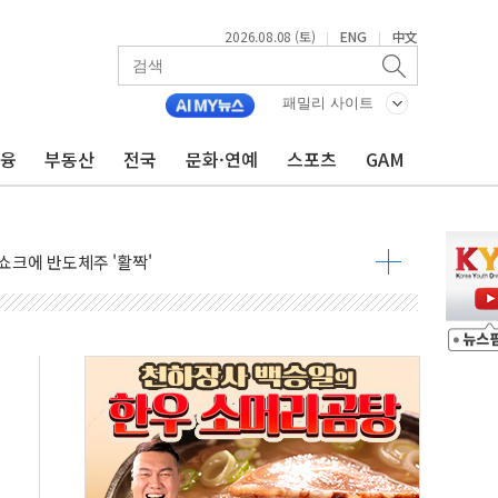
2026.08.08 (토)
ENG
中文
|
|
체결… 이스라엘·이란 위협에 맞설 자체 억지력 강화
 다음 주"
패밀리 사이트
령…트럼프 제동
금융
부동산
전국
문화·연예
스포츠
GAM
주일 이상 '올스톱'… 美 해상봉쇄 영향
개입했나" 촉각
용 쇼크에 반도체주 '활짝'
우려 후퇴…나스닥 선물 1%대 상승
…9월 금리 인상 기대 후퇴
체결
라우드플레어·태양광주↑ VS 트레이드데스크·웬디스↓
종자 7359명 끝까지 찾겠다"
 톤 낮춰
항시 '시끌'
름…수도권 집중 완화 전환점"