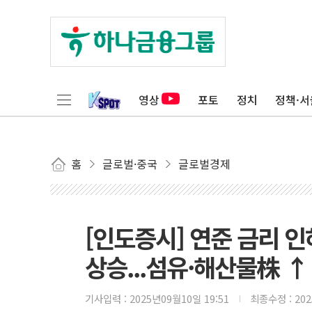
영상
포토
정치
정책·서
홈
글로벌·중국
글로벌경제
[인도증시] 연준 금리 
상승...섬유·해산물株 ↑
기사입력 :
2025년09월10일 19:51
최종수정 :
20