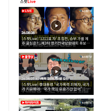
스팟
Live
[스팟Live] ‘1211표 차’ 초접전, 승부 가를 제
주 표심은?...제3차 정기전국당원대회 후보자
제주 합동연설회 생중계 | 26.08.08
[스팟Live] 李대통령 "국가폭력 피해자, 국가
가 치유해야…국가 책임 유효기간 없어"｜
26.08.07 국가폭력 피해자 위로 오찬