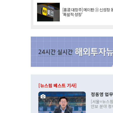
[홍콩 대장주] 메이퇀 ③ 신성장
'폭발적 성장'
[뉴스핌 베스트 기사]
정동영 업무
[서울=뉴스핌
안보 분야 정
평화공존 발전