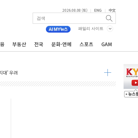
2026.08.08 (토)
ENG
中文
|
|
해소될 듯
패밀리 사이트
금융
부동산
전국
문화·연예
스포츠
GAM
것"
지대' 우려
청래 '격차 확대'
타진
최고치
 요구
낮아지며 상승… STOXX 600 지수는 나흘 연속 최고치
세
엘·이란 위협에 맞설 자체 억지력 강화