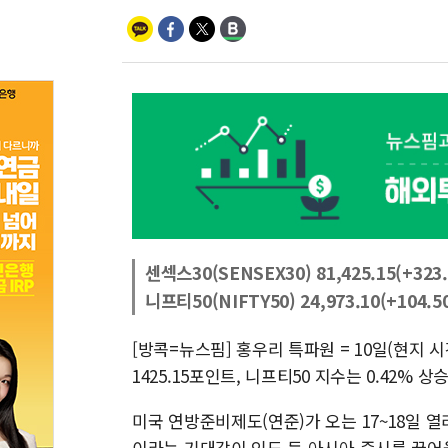
센섹스30(SENSEX30) 81,425.15(+323.
니프티50(NIFTY50) 24,973.10(+104.50
[방콕=뉴스핌] 홍우리 특파원 = 10일(현지 시
1425.15포인트, 니프티50 지수는 0.42% 상
미국 연방준비제도(연준)가 오는 17~18일 
이라는 기대감이 인도 등 아시아 증시를 끌어