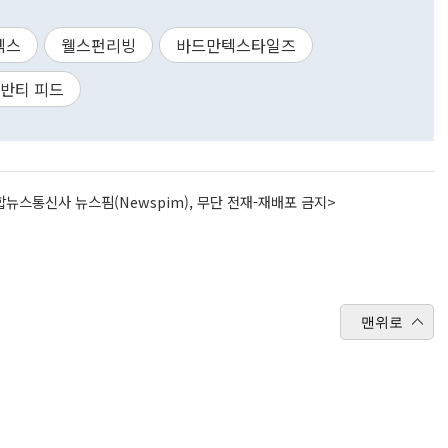
섹스
웰스펀리빙
바드만텍스타일즈
반티 피드
뉴스통신사 뉴스핌(Newspim), 무단 전재-재배포 금지>
맨위로