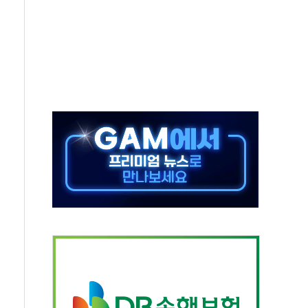
동
톱'… 美 해상봉쇄 영향
각
체주 '활짝'
스닥 선물 1%대 상승
상 기대 후퇴