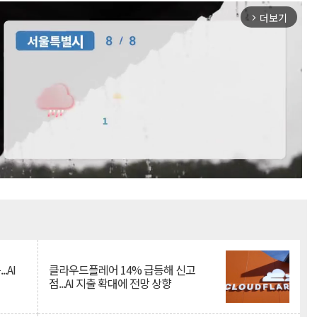
더보기
arrow_forward_ios
Mute
.AI
클라우드플레어 14% 급등해 신고
점...AI 지출 확대에 전망 상향