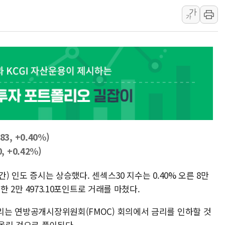
가
美 항소법원, 백악관 무도회장 공사 중단 명령…트럼프 제
가
이란 핵심 원유 수출항 '하르그섬', 최근 1주일 이상 '올스
美 고용 쇼크에 엔화 장중 급등…시장은 "또 개입했나" 촉
[AI MY 뉴스] 뉴욕 반도체주 프리뷰...美 고용 쇼크에 반도
뉴욕증시 프리뷰, 美 고용 쇼크에 금리 인상 우려 후퇴…나
[종합] 美 7월 고용 2만3000명 감소 '쇼크'…9월 금리 인
83, +0.40%)
, +0.42%)
간) 인도 증시는 상승했다. 센섹스30 지수는 0.40% 오른 8만
승한 2만 4973.10포인트로 거래를 마쳤다.
열리는 연방공개시장위원회(FMOC) 회의에서 금리를 인하할 것
올린 것으로 풀이된다.