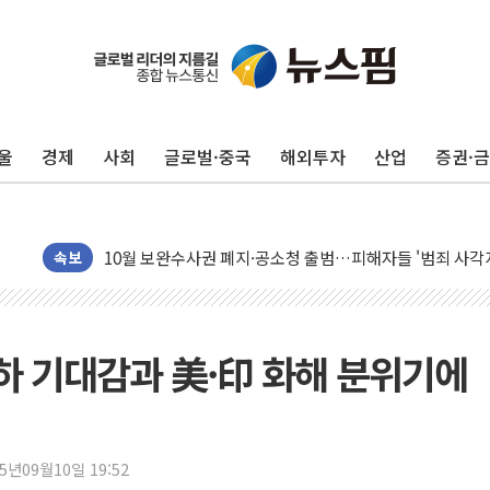
李대통령, 'ISA·주가누르기 방지법' 전면 재검토 지시
'호우 특보' 경북 울진 시간당 20~30mm 강한 비...가뭄 
주말 무더위·열대야 지속…내륙 곳곳 소나기
울
경제
사회
글로벌·중국
해외투자
산업
증권·
오세훈 "용산공원 주택 검토, 민주당 스스로 원칙 뒤집는 
충북 주말 무더위 지속…청주·진천 35도, 곳곳 소나기
10월 보완수사권 폐지·공소청 출범…피해자들 '범죄 사각
민주당, 오늘 제주·인천 경선 발표...김민석 '재역전' vs 정
속보
한상협, 업계 개인정보 보안 새판 짠다…'자율규제단체' 
뉴욕증시, 고용 쇼크에 금리 인상 우려 후퇴…S&P500 
트럼프, 쿡 연준 이사 해임 재추진…"26일까지 의혹 소명"
인하 기대감과 美·印 화해 분위기에
유럽증시, 美 고용 예상 밖 부진에 연준 금리 인상 가능성 
미 연준 매파 기세 꺾이나…고용 감소에 9월 동결 전망 우
[종합] 이슬람 수니파 3국, '공동방위협정' 체결… 이스라
25년09월10일 19:52
트럼프, 백신·자폐증 행정명령 검토…"이르면 다음 주"