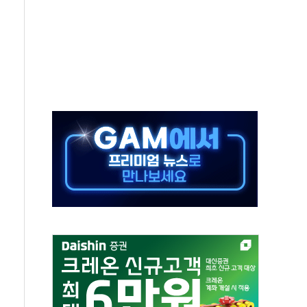
축 피해 최소화 '총력 대응'
유입에도 박스권…美 암호화폐 법안 처리 여부도 변수
 '62일째'..."대부분 여기서 상주"
환자 2665명·사망 23명
목에 코스피 '휘청'
탄도미사일 발사
·건물 1동 전소