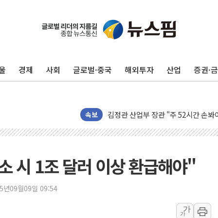
[인도증시] 중동 긴장 완화에 실적 호
러, 1인칭시점 드론으로 우크라 민간
[베트남 증시] 지수 하락 속 'DGC
울
경제
사회
글로벌·중국
해외투자
산업
증권·
'월가의 황제' 다이먼 "금융시장 레
양주 섬유염색공장서 화재 1명 중상…
김정관 산업부 장관 "주 52시간 손봐
속보
해군 1함대 창설 80주년…지역과 함께
[3보] 북, 원산서 동해로 단거리 탄도
우크라 드론 전술, 중남미 콜롬비아에
소 시 1조 달러 이상 환급해야"
동해해경, 독도 해상서 부유물 감긴 
주한미군 "오산기지 누출, 백린 아닌 
25년09월09일 09:54
구미 폐염산처리업체서 불 2시간30여
해군과 함께하는 '불금전파, 송정' 시
가
가