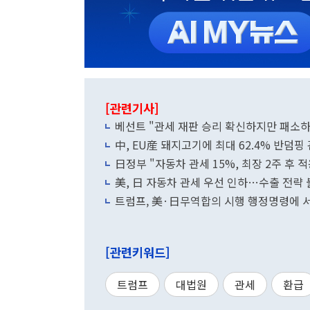
[관련기사]
베선트 "관세 재판 승리 확신하지만 패소하
中, EU産 돼지고기에 최대 62.4% 반덤
日정부 "자동차 관세 15%, 최장 2주 후 적
美, 日 자동차 관세 우선 인하…수출 전략
트럼프, 美·日무역합의 시행 행정명령에 서명
[관련키워드]
트럼프
대법원
관세
환급