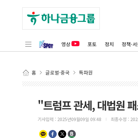
영상
포토
정치
정책·서
홈
글로벌·중국
특파원
"트럼프 관세, 대법원 패
기사입력 :
2025년09월09일 09:48
최종수정 :
20