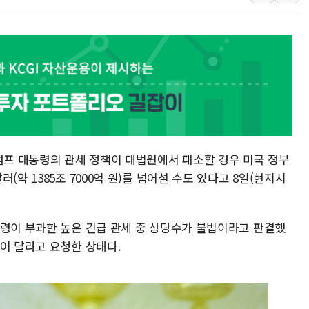
강원도 폭염특보 11일째…온열질환·가
[코인 시황] 비트코인, ETF 자금 
[르포] 39도 폭염 속 잠실 개표소 시위
강원·전라권 폭염중대경보 확대…온열질
빚투·레버리지 줄었지만, 반도체 두 종
[2보] 북한, 원산서 동해상 단거리 
양주 가전제품 창고서 화재…차량 3대
트럼프 대통령의 관세 정책이 대법원에서 패소할 경우 미국 정부
(약 1385조 7000억 원)를 넘어설 수도 있다고 8일(현지시
통령이 부과한 높은 긴급 관세 중 상당수가 불법이라고 판결했
어 달라고 요청한 상태다.