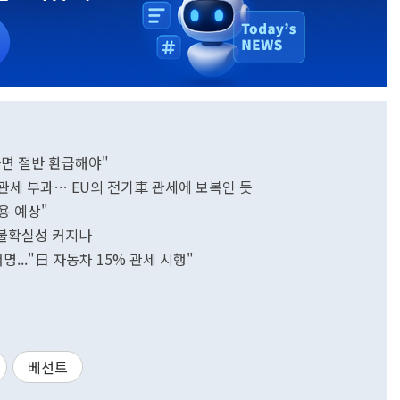
면 절반 환급해야"
핑 관세 부과… EU의 전기車 관세에 보복인 듯
용 예상"
 불확실성 커지나
..."日 자동차 15% 관세 시행"
베선트