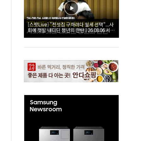
[스팟Live] "전셋집 구하려다 월세 선택"...사
회에 첫발 내디딘 청년의 한탄 | 26.08.06 서울
시 부동산 대토론회