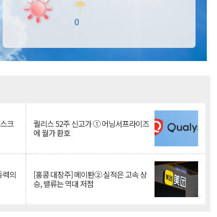
Mute
리스크
퀄리스 52주 신고가 ① 어닝서프라이즈
에 월가 환호
 동력의
[홍콩 대장주] 메이퇀② 실적은 고속 상
승, 밸류는 역대 저점