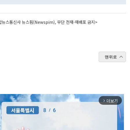
뉴스통신사 뉴스핌(Newspim), 무단 전재-재배포 금지>
맨위로
더보기
arrow_forward_ios