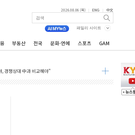
2026.08.06 (목)
ENG
中文
|
|
조까지, 상승...호실적 보고 기업 상승세 뚜렷
인 '사파리' 공격… 시민들 공포감 극대화 전략
패밀리 사이트
' 임시 주총 기대감에 홀로 상한가…마진 잔액은 사상 최고
금융
부동산
전국
문화·연예
스포츠
GAM
버리지 위험수위…숨은 차입이 더 큰 변수"
대응 1단계 진압 중
야, 경쟁상대 中과 비교해야"
하는 '선봉'의 대민 봉사
미사일 1발 발사… 올해 10번째·42일 만 도발
 새 안보 위기… 반군·마약카르텔이 습득해 전투 활용
어선 구조
무해한 표면 부식 물질"
분만에 진화...외국인 노동자 숨져
즌2