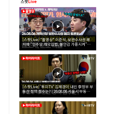
스팟
Live
[스팟Live] *풀영상* 이준석, 보완수사권 폐
지에 "민주당 개악입법, 불안감 가중시켜"｜
26.08.06 개혁신당 보완수사권 폐지 토론회
[스팟Live] '투미TV' 김제경이 내린 李정부 부
동산 정책 점수는? | 26.08.06 서울시 부동산
대토론회