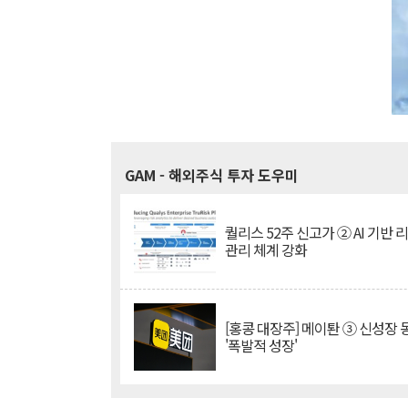
GAM
- 해외주식 투자 도우미
퀄리스 52주 신고가 ② AI 기반 
관리 체계 강화
[홍콩 대장주] 메이퇀 ③ 신성장
'폭발적 성장'