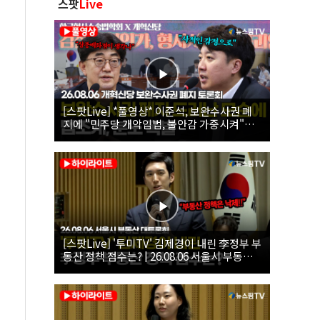
스팟
Live
[스팟Live] *풀영상* 이준석, 보완수사권 폐
지에 "민주당 개악입법, 불안감 가중시켜"｜
26.08.06 개혁신당 보완수사권 폐지 토론회
[스팟Live] '투미TV' 김제경이 내린 李정부 부
동산 정책 점수는? | 26.08.06 서울시 부동산
대토론회