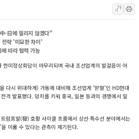
양주 섬유염색공장서 화재 1명 중상…
가
가
김정관 산업부 장관 "주 52시간 손봐
해군 1함대 창설 80주년…지역과 함께
"中·日에 밀리지 않겠다"
[3보] 북, 원산서 동해로 단거리 탄도
전략 '미묘한 차이'
우크라 드론 전술, 중남미 콜롬비아에
침에 따라 협력 가능
동해해경, 독도 해상서 부유물 감긴 
주한미군 "오산기지 누출, 백린 아닌 
상과 한미정상회담이 마무리되며 국내 조선업계의 발걸음이 어
구미 폐염산처리업체서 불 2시간30여
해군과 함께하는 '불금전파, 송정' 시
업을 다시 위대하게) 가동에 대비해 조선업계 '맏형'인 HD현대
강원도 폭염특보 11일째…온열질환·가
전격 발표했다. 덩치를 키워 중국, 일본 등과의 경쟁에서 밀
사가 트럼프발(發) 호황 사이클 흐름에서 상선·특수선 분야에서는
'을 이룰 수 있다는 관측이 제기된다.