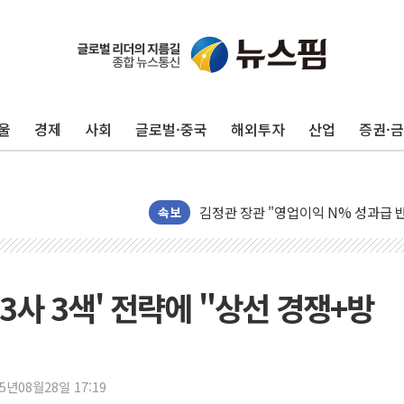
울
경제
사회
글로벌·중국
해외투자
산업
증권·
구광모, 내주 실리콘밸리서 젠슨 황 
뉴욕증시 개장 전 특징주...모더나
김정관 장관 "영업이익 N% 성과급
속보
뉴욕증시 프리뷰, 미 주가선물 AI주
청와대, 북한 단거리 탄도미사일 발사
금값 7주 만에 최고…美 고용 둔화·
'3사 3색' 전략에 "상선 경쟁+방
[인도증시] 중동 긴장 완화에 실적 호
러, 1인칭시점 드론으로 우크라 민간
[베트남 증시] 지수 하락 속 'DGC
25년08월28일 17:19
'월가의 황제' 다이먼 "금융시장 레