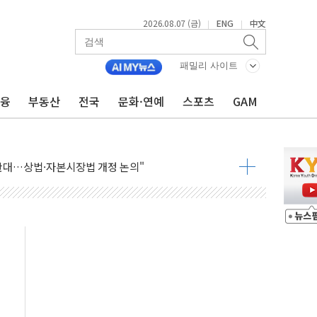
2026.08.07 (금)
ENG
中文
|
|
패밀리 사이트
금융
부동산
전국
문화·연예
스포츠
GAM
재회…로봇·AI 데이터센터·모빌리티 구체화
·아이온큐·도어대시↑ VS 샌디스크·피그마·앱러빈↓
 반대…상법·자본시장법 개정 논의"
 차익실현 속 혼조세...웨스턴디지털·샌디스크↓
에 긴급 안보 점검회의
호르무즈 재개방 기대에 강세
조까지, 상승...호실적 보고 기업 상승세 뚜렷
인 '사파리' 공격… 시민들 공포감 극대화 전략
' 임시 주총 기대감에 홀로 상한가…마진 잔액은 사상 최고
버리지 위험수위…숨은 차입이 더 큰 변수"