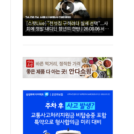
[스팟Live] "전셋집 구하려다 월세 선택"...사
회에 첫발 내디딘 청년의 한탄 | 26.08.06 서울
시 부동산 대토론회