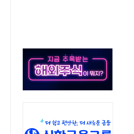
대응 1단계 진압 중
야, 경쟁상대 中과 비교해야"
하는 '선봉'의 대민 봉사
미사일 1발 발사… 올해 10번째·42일 만 도발
 새 안보 위기… 반군·마약카르텔이 습득해 전투 활용
어선 구조
무해한 표면 부식 물질"
분만에 진화...외국인 노동자 숨져
즌2
축 피해 최소화 '총력 대응'