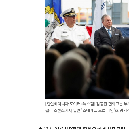
[펜실베이니아 로이터=뉴스핌] 김동관 한화그룹 부
필리 조선소에서 열린 '스테이트 오브 메인'호 명명식에서
◆ '3사 3색' HD현대·한화오션·삼성중공업..