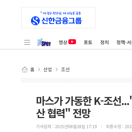
영상
포토
정치
정책·서
홈
산업
조선
마스가 가동한 K-조선...
산 협력" 전망
기사입력 :
2025년08월28일 17:19
최종수정 :
20