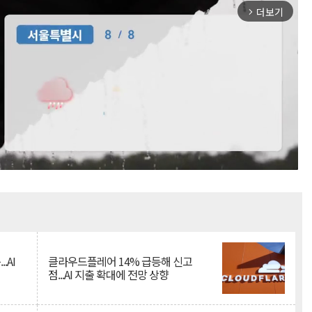
더보기
arrow_forward_ios
Mute
.AI
클라우드플레어 14% 급등해 신고
점...AI 지출 확대에 전망 상향