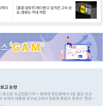
 동력의
[홍콩 대장주] 메이퇀② 실적은 고속 상
승, 밸류는 역대 저점
보고 논란
] 유신모 외교전문기자 = 청와대 영빈관에서 5일 열린 외교·
부 부처의 대통령 업무보고에서 정동영 통일부 장관의 '한반도
 구상'과 업무보고 발언이 논란을 빚고 있다. 이날 정 장관의
10