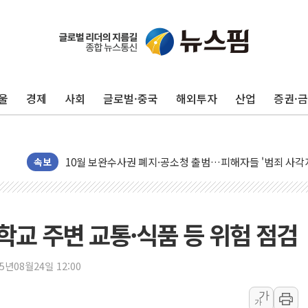
李대통령, 'ISA·주가누르기 방지법' 전면 재검토 지시
'호우 특보' 경북 울진 시간당 20~30mm 강한 비...가뭄 
주말 무더위·열대야 지속…내륙 곳곳 소나기
울
경제
사회
글로벌·중국
해외투자
산업
증권·
오세훈 "용산공원 주택 검토, 민주당 스스로 원칙 뒤집는 
충북 주말 무더위 지속…청주·진천 35도, 곳곳 소나기
10월 보완수사권 폐지·공소청 출범…피해자들 '범죄 사각
민주당, 오늘 제주·인천 경선 발표...김민석 '재역전' vs 정
속보
한상협, 업계 개인정보 보안 새판 짠다…'자율규제단체' 
뉴욕증시, 고용 쇼크에 금리 인상 우려 후퇴…S&P500 
트럼프, 쿡 연준 이사 해임 재추진…"26일까지 의혹 소명"
등학교 주변 교통·식품 등 위험 점검
유럽증시, 美 고용 예상 밖 부진에 연준 금리 인상 가능성 
미 연준 매파 기세 꺾이나…고용 감소에 9월 동결 전망 우
25년08월24일 12:00
[종합] 이슬람 수니파 3국, '공동방위협정' 체결… 이스라
가
가
트럼프, 백신·자폐증 행정명령 검토…"이르면 다음 주"