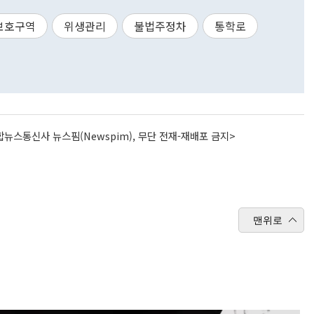
보호구역
위생관리
불법주정차
통학로
뉴스통신사 뉴스핌(Newspim), 무단 전재-재배포 금지>
맨위로