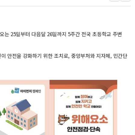
美 항소법원, 백악관 무도회장 공사 중단 명령…트럼프 제
이란 핵심 원유 수출항 '하르그섬', 최근 1주일 이상 '올스
美 고용 쇼크에 엔화 장중 급등…시장은 "또 개입했나" 촉
 오는 25일부터 다음달 26일까지 5주간 전국 초등학교 주변
[AI MY 뉴스] 뉴욕 반도체주 프리뷰...美 고용 쇼크에 반도
뉴욕증시 프리뷰, 美 고용 쇼크에 금리 인상 우려 후퇴…나
[종합] 美 7월 고용 2만3000명 감소 '쇼크'…9월 금리 인
린이 안전을 강화하기 위한 조치로, 중앙부처와 지자체, 민간단