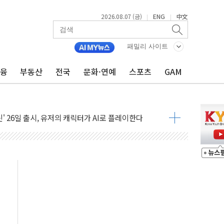
2026.08.07 (금)
ENG
中文
|
|
패밀리 사이트
금융
부동산
전국
문화·연예
스포츠
GAM
급 경쟁률… 실수요자 관심
신' 26일 출시, 유저의 캐릭터가 AI로 플레이한다
로 혜택 얻는 피드코인 이벤트 진행
시 5년 내 9만가구 순증...이주 대란도 제한적
…한화·흥국·한투 참여
주 52시간제 개선해야…기술격차 확대 막아야"
약 타결…연봉 6.3% 인상
 등 8~9월 공연 라인업 공개
지 3개 보급단 '1등급 스마트 물류센터' 전환