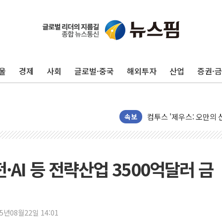
울
경제
사회
글로벌·중국
해외투자
산업
증권·
1순위보다 낮은 특별공
컴투스 '제우스: 오만의 
네이버 클립, 시청 만으
속보
서울 재건축·재개발 정상화
[인사] 공정거래위원회
KDB생명 본입찰 3파전
·AI 등 전략산업 3500억달러 금
반도체공학회 "R&D직 
카카오, 2026년 임금협
현대카드, 박재범·실리카겔
25년08월22일 14:01
[르포] 육군, 2031년까