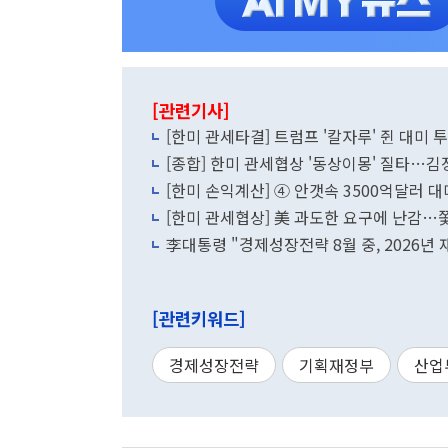
[관련기사]
[한미 관세타결] 트럼프 '칼자루' 쥔 대미 투
[종합] 한미 관세협상 '동상이몽' 질타…김
[한미 손익계산] ④ 안갯속 3500억달러 대미
[한미 관세협상] 美 과도한 요구에 난감…쫓
李대통령 "경제성장전략 8월 중, 2026년 
[관련키워드]
경제성장전략
기획재정부
산업