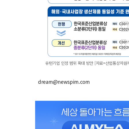
유턴기업 인정 범위 확대 방안 [자료=산업통상자원부] 20
dream@newspim.com