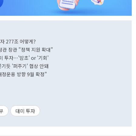
자 277조 어떻게?
정관 장관 "정책 지원 확대"
 투자…'암초' or '기회'
기듯 '퍼주기' 협상 안돼
재정운용 방향 9월 확정"
부
대미 투자