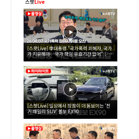
스팟
Live
[스팟Live] 李대통령 "국가폭력 피해자, 국가
가 치유해야…국가 책임 유효기간 없어"｜
26.08.07 국가폭력 피해자 위로 오찬
[스팟Live] 일상에서 장점이 더 돋보이는 '전
기 패밀리 SUV' 볼보 EX90