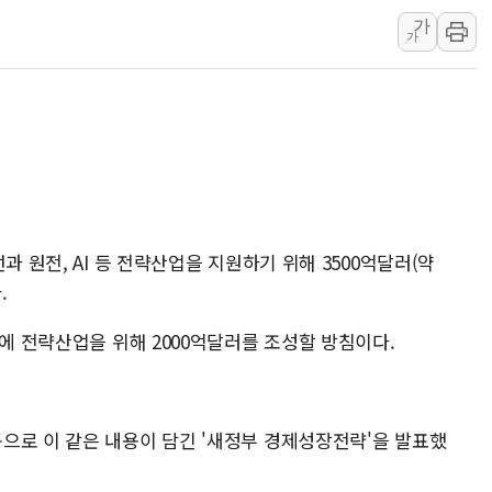
가
송도 신축 아파트서 외벽
가
깊이가 다른 글로벌 투자 정
"호남 없이 민주 당권 없
SK하이닉스, 주주환원 
'무순위' 기회 왔다…신
野 의원 42명, '사관학
IPARK현대산업개발, 
준공업지역 용적률 40
과 원전, AI 등 전략산업을 지원하기 위해 3500억달러(약
.
현대해상, 유튜브 양육 
[컨콜] 롯데케미칼, "L
밖에 전략산업을 위해 2000억달러를 조성할 방침이다.
으로 이 같은 내용이 담긴 '새정부 경제성장전략'을 발표했