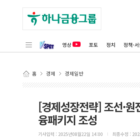
영상
포토
정치
정책·서
홈
경제
경제일반
[경제성장전략] 조선·원전
융패키지 조성
기사입력 :
2025년08월22일 14:00
최종수정 :
20