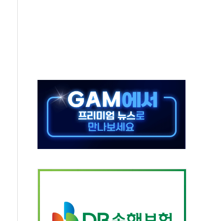
 테라스 떨어져…SK에코플랜트 "전수 조사"
보 GAM - 맛보기편 (8/7)
다"...송영길·정청래·김민석, 호남 경선 앞두고 총력전
속도…"3분기 추가 방안 발표"
길·노량진·장위 서울 알짜 단지 주목
교 통합' 규탄 결의안 발의…이준석·한동훈 동참
노원구 어르신에 삼계탕 배식 봉사
0% 적용하니…재건축보다 재개발 사업성 개선↑
콘텐츠 '소셜아이어워드' 대상 수상
PG 투입 비중 37%…하반기 확대 추진"