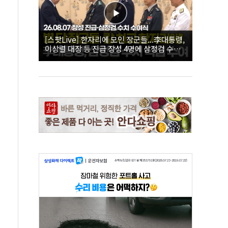
[스팟Live] 한자리에 모인 장군들...李대통령,
이상렬 대장 등 진급 장성 4명에 삼정검 수치
직접 수여｜26.08.07 장성 진급·삼정검 수치
수여식