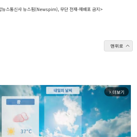
뉴스통신사 뉴스핌(Newspim), 무단 전재-재배포 금지>
맨위로
더보기
arrow_forward_ios