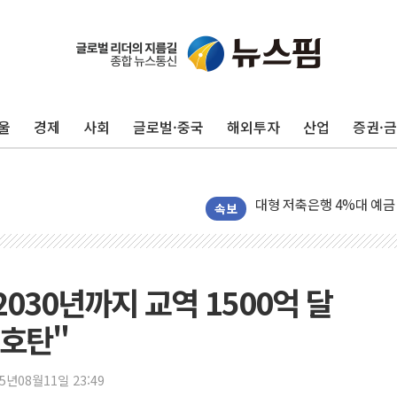
野 의원 42명, '사관학교
IPARK현대산업개발, 노
준공업지역 용적률 400
울
경제
사회
글로벌·중국
해외투자
산업
증권·
현대해상, 유튜브 양육 콘
[컨콜] 롯데케미칼, "LP
대형 저축은행 4%대 예금
서울 노원 40.2도…8년 만
속보
한전, 한전기술지주 출범
SK하이닉스, 용인·청주에
[중국증시 마감] CPO∙PC
2030년까지 교역 1500억 달
[ETF 시황] 2차전지 E
신호탄"
[컨콜] 롯데케미칼 "대산
SK증권, 비대면 고객 대상
25년08월11일 23:49
통합위, 'AI 포용사회'·