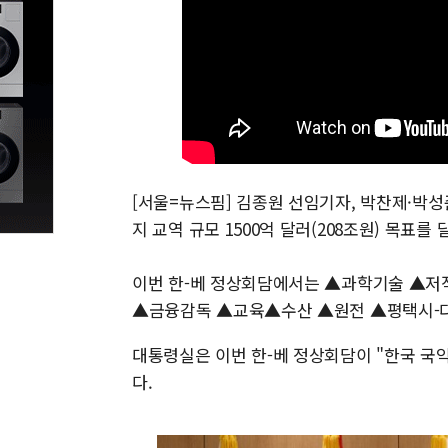
[서울=뉴스핌] 김종원 선임기자, 박찬제·박성준
지 교역 규모 1500억 달러(208조원) 목표를
이번 한-베 정상회담에서는 ▲과학기술 ▲저
▲금융감독 ▲교육▲수산 ▲원전 ▲평택시-다낭
대통령실은 이번 한-베 정상회담이 "한국 국
다.