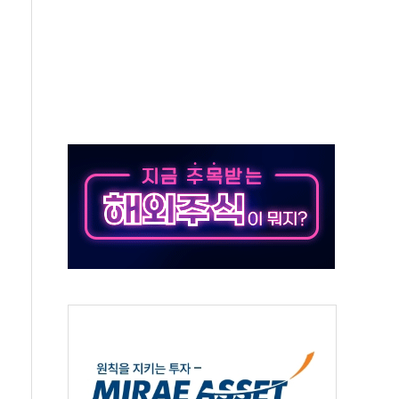
532억…신제품 효과에 실적 호조
속 하락…외국인 매도에 6258.77
10명 등 1100명 참석...인사·처우 관심
기 기초화학 가격 강세 완화"
산으로 확산...헬기 3대 투입 진화 중
신 쇼케이스