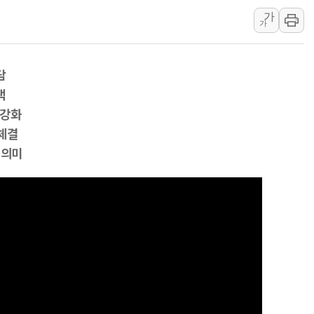
가
코웨이, 2분기 영업익 2
가
[마감시황] 코스피, 7주 연
중수청 임용설명회에 검사 1
담
[컨콜] 롯데케미칼, "하반
택
안동 송천동 양봉장 화재 야
 강화
컴투스, 제우스: 오만의 
체결
 의미