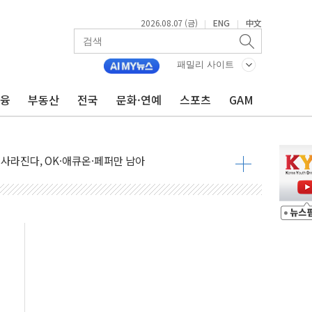
2026.08.07 (금)
ENG
中文
|
|
 통합' 규탄 결의안 발의…이준석·한동훈 동참
원구 어르신에 삼계탕 배식 봉사
패밀리 사이트
% 적용하니…재건축보다 재개발 사업성 개선↑
금융
부동산
전국
문화·연예
스포츠
GAM
텐츠 '소셜아이어워드' 대상 수상
G 투입 비중 37%…하반기 확대 추진"
 사라진다, OK·애큐온·페퍼만 남아
에 서울서 40도 넘어
…에너지 유니콘기업 본격 육성
 54조 투자…D램·낸드 동시 증설
B∙CRO가 이끈 '기술주 상승장'
TF 급등, SK하이닉스 레버리지는 급락
·여수 사업재편 완료시 재무구조 개선 기대"
 '수수료 평생 우대' 이벤트 진행
'청년 자산격차 해소' 특위 출범…"소외되는 계층 없도록"