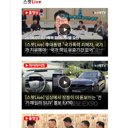
스팟
Live
[스팟Live] 李대통령 "국가폭력 피해자, 국가
가 치유해야…국가 책임 유효기간 없어"｜
26.08.07 국가폭력 피해자 위로 오찬
[스팟Live] 일상에서 장점이 더 돋보이는 '전
기 패밀리 SUV' 볼보 EX90