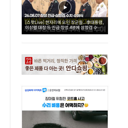
[스팟Live] 한자리에 모인 장군들...李대통령,
이상렬 대장 등 진급 장성 4명에 삼정검 수치
직접 수여｜26.08.07 장성 진급·삼정검 수치
수여식