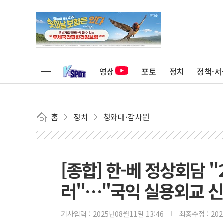
영상
포토
정치
정책·서
홈
정치
청와대·감사원
[종합] 한-베 정상회담 "
러"…"국익 실용외교 
기사입력 :
2025년08월11일 13:46
최종수정 :
20