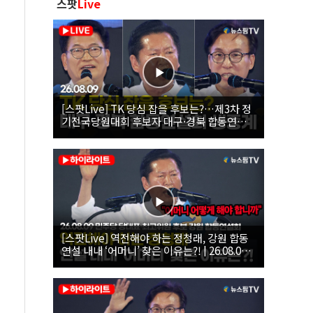
스팟
Live
[스팟Live] TK 당심 잡을 후보는?…제3차 정
기전국당원대회 후보자 대구·경북 합동연설
회 생중계 | 26.08.09
[스팟Live] 역전해야 하는 정청래, 강원 합동
연설 내내 ‘어머니’ 찾은 이유는?! | 26.08.09
더불어민주당 당대표·최고위원 후보 강원 합
동연설회