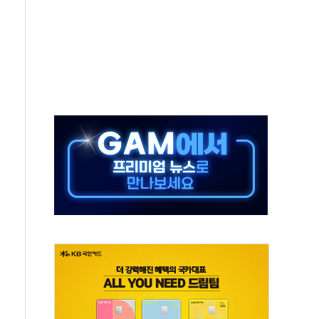
 이상무"…김회천 사장, 원전 현장점검
독 강화' 2개 법 대표 발의
 페널티 만든 건 이 정권…신생아 특례 대출까지 줄여"
의에 "수용할 수 없다" 반박
 결혼까지 정쟁 소재 삼아…청년 삶 가로막는 걸림돌"
 사망자 2명…올해 하루 환자 최다