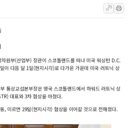
가
한수원 "폭염 속 전력수급
가
박형수 의원 '선관위 견제·감
장동혁, 李 대통령에 "결혼
동
정부, 독도 조사활동 日 항
김성회, 국민의힘에 "청년
미
서울 38도 폭염에 온열질환
상자원부(산업부) 장관이 스코틀랜드를 떠나 미국 워싱턴 D.C.
일이 다음 달 1일(현지시각)로 다가온 가운데 미국 러트닉 상
산업부 통상교섭본부장은 영국 스코틀랜드에서 하워드 러트닉 상
TR) 대표와 3차 협상을 마쳤다.
이동, 이르면 29일(현지시각) 협상을 이어갈 것으로 전해졌다.