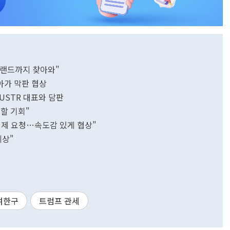
틀랜드까지 찾아와"
아가 막판 협상
USTR 대표와 담판
할 기회"
면제 요청…속도감 있게 협상"
예상"
여한구
트럼프 관세