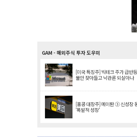
GAM
- 해외주식 투자 도우미
[미국 특징주] 빅테크 주가 급반등..
불안 잦아들고 낙관론 되살아나
[홍콩 대장주] 메이퇀 ③ 신성장
'폭발적 성장'