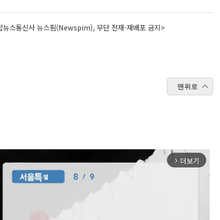
뉴스통신사 뉴스핌(Newspim), 무단 전재-재배포 금지>
맨위로
더보기
arrow_forward_ios