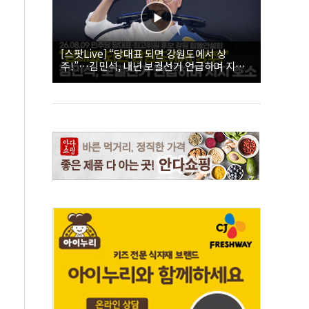
[스팟Live] “당대표 되면 강원도에서 상
주!”…김민석, 내년 보궐선거 언급하며 지지
호소 | 26.08.09 더불어민주당 당대표·최고위
원 후보 강원 합동연설회