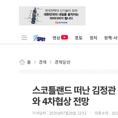
영상
포토
정치
정책·서
홈
경제
경제일반
스코틀랜드 떠난 김정관
와 4차협상 전망
기사입력 :
2025년07월29일 22:51
최종수정 :
20