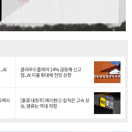
Mute
.AI
클라우드플레어 14% 급등해 신고
점...AI 지출 확대에 전망 상향
 동력의
[홍콩 대장주] 메이퇀② 실적은 고속 상
승, 밸류는 역대 저점