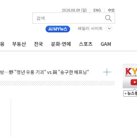
2026.08.09 (일)
ENG
中文
|
|
극기 거꾸로' 논란…이틀만에 철거
 예술·체육요원 최대 33% 감축
패밀리 사이트
 역대 최대폭 감소한 9.4%↓…유통업계 양극화 심화
금융
부동산
전국
문화·연예
스포츠
GAM
 특사'로 콜롬비아 대통령 취임식 참석
시간당 30mm 강한 비...호우 피해 없어
공방…野 "청년 우롱 기괴" vs 與 "송구한 해프닝"
 2026'서 어린이 과학연극 2편 수상
우스' 잠실점, 직장인 핫플레이스로 부상
정 조율 완료…초고가·비거주 1주택 등 여론 수렴"
쇄 추돌…7세 남아 등 4명 부상
다"…LG유플러스, AI 홈네트워크 구현 첫발
영하 30도 극저온 난방기술 개발한다
총리비서실
 모집…지역 크리에이터 확대