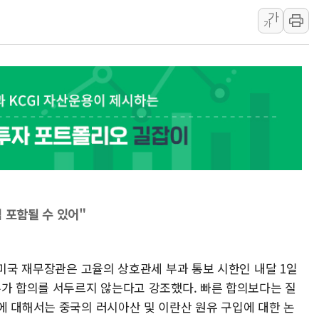
김정관 산업부 장관 "주 52시간 손봐
가
가
해군 1함대 창설 80주년…지역과 함께
[3보] 북, 원산서 동해로 단거리 탄도
우크라 드론 전술, 중남미 콜롬비아에
동해해경, 독도 해상서 부유물 감긴 
주한미군 "오산기지 누출, 백린 아닌 
구미 폐염산처리업체서 불 2시간30여
해군과 함께하는 '불금전파, 송정' 시
강원도 폭염특보 11일째…온열질환·가
[코인 시황] 비트코인, ETF 자금 
 포함될 수 있어"
 미국 재무장관은 고율의 상호관세 부과 통보 시한인 내달 1일
부가 합의를 서두르지 않는다고 강조했다. 빠른 합의보다는 질
에 대해서는 중국의 러시아산 및 이란산 원유 구입에 대한 논