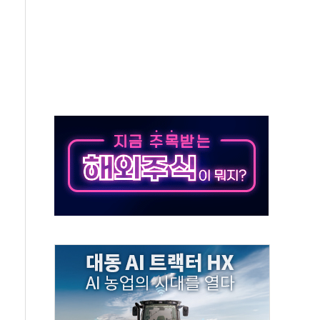
야, 경쟁상대 中과 비교해야"
하는 '선봉'의 대민 봉사
미사일 1발 발사… 올해 10번째·42일 만 도발
 새 안보 위기… 반군·마약카르텔이 습득해 전투 활용
어선 구조
무해한 표면 부식 물질"
분만에 진화...외국인 노동자 숨져
즌2
축 피해 최소화 '총력 대응'
유입에도 박스권…美 암호화폐 법안 처리 여부도 변수