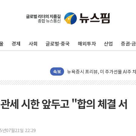
울
경제
사회
글로벌·중국
해외투자
산업
증권·
뉴욕증시 개장 전 특징주...모더나
김정관 장관 "영업이익 N% 성과급
뉴욕증시 프리뷰, 미 주가선물 AI주
속보
청와대, 북한 단거리 탄도미사일 발사
금값 7주 만에 최고…美 고용 둔화·
[인도증시] 중동 긴장 완화에 실적 호
일 관세 시한 앞두고 "합의 체결 서
러, 1인칭시점 드론으로 우크라 민간
[베트남 증시] 지수 하락 속 'DGC
'월가의 황제' 다이먼 "금융시장 레
25년07월21일 22:29
양주 섬유염색공장서 화재 1명 중상…