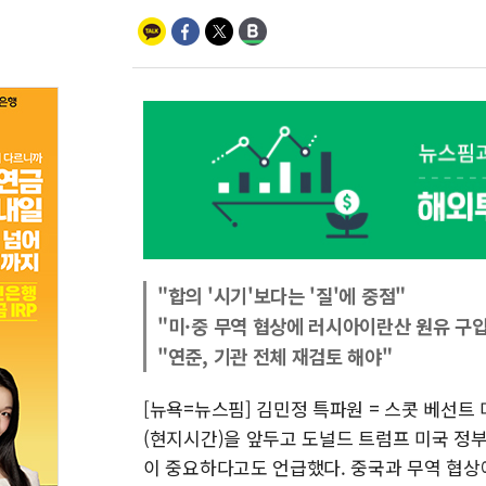
"합의 '시기'보다는 '질'에 중점"
"미·중 무역 협상에 러시아이란산 원유 구입
"연준, 기관 전체 재검토 해야"
[뉴욕=뉴스핌] 김민정 특파원 = 스콧 베선트
(현지시간)을 앞두고 도널드 트럼프 미국 정
이 중요하다고도 언급했다. 중국과 무역 협상