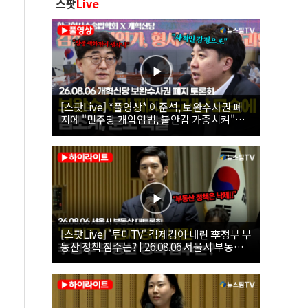
스팟
Live
[스팟Live] *풀영상* 이준석, 보완수사권 폐
지에 "민주당 개악입법, 불안감 가중시켜"｜
26.08.06 개혁신당 보완수사권 폐지 토론회
[스팟Live] '투미TV' 김제경이 내린 李정부 부
동산 정책 점수는? | 26.08.06 서울시 부동산
대토론회