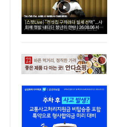
[스팟Live] "전셋집 구하려다 월세 선택"...사
회에 첫발 내디딘 청년의 한탄 | 26.08.06 서울
시 부동산 대토론회