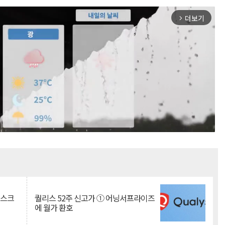
더보기
arrow_forward_ios
Mute
리스크
퀄리스 52주 신고가 ① 어닝서프라이즈
에 월가 환호