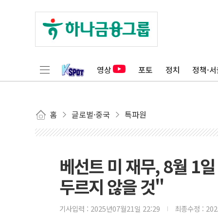
영상
포토
정치
정책·서
홈
글로벌·중국
특파원
베선트 미 재무, 8월 1
두르지 않을 것"
기사입력 :
2025년07월21일 22:29
최종수정 :
20