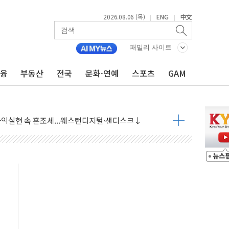
2026.08.06 (목)
ENG
中文
|
|
패밀리 사이트
금융
부동산
전국
문화·연예
스포츠
GAM
·아이온큐·도어대시↑ VS 샌디스크·피그마·앱러빈↓
 반대…상법·자본시장법 개정 논의"
 차익실현 속 혼조세...웨스턴디지털·샌디스크↓
에 긴급 안보 점검회의
호르무즈 재개방 기대에 강세
조까지, 상승...호실적 보고 기업 상승세 뚜렷
인 '사파리' 공격… 시민들 공포감 극대화 전략
' 임시 주총 기대감에 홀로 상한가…마진 잔액은 사상 최고
버리지 위험수위…숨은 차입이 더 큰 변수"
대응 1단계 진압 중