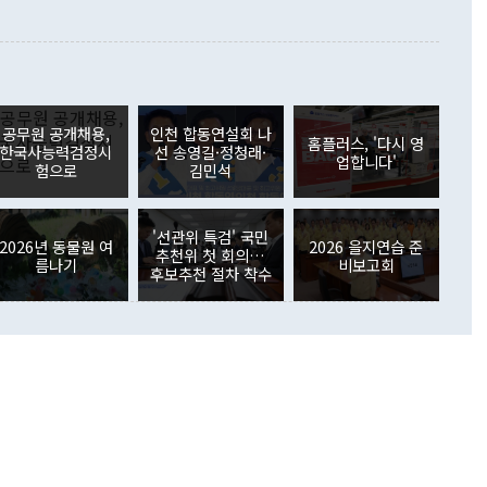
 본원소득수지는 배당소득을 중심으로 32억7000만달러 흑자
이 들 때도 있다"며 부정적으로 반응했다. 조현 외교부 장
월(21억7000만달러)보다 흑자 폭이 확대됐다. 배당소득수지
 사후 브리핑에서 정 장관이 언급한 '4자 회담'에 대해 "이상
이 늘어난 데다 전월 분기배당에 따른 기저효과로 배당지급이
 어떤 희망이라 하더라도 그건 아직 조율되지 않은 방법"이
6000만달러 흑자를 나타냈다. 금융계정 순자산은 6월 중 467
들께서 디스카운트해 주시면 좋겠다"고 선을 그었다. 정 장관
러 증가해 월간 기준 역대 최대 증가 폭을 기록했다. 종전 최대
아 블라디보스토크에서 열리는 '동방경제포럼(EEF)'을 언급하
월(369억9000만달러)을 넘어선 것이다. 직접투자에서는 내국
원에서 (참석을) 검토하고 있다"고 발언한 데 대해서도 조 장관
가 80억1000만달러, 외국인의 국내투자가 46억3000만달러
공무원 공개채용,
인천 합동연설회 나
외교부의 몫"이라며 "아직 거기까지 진도가 나가지 않았다"고
홈플러스, '다시 영
. 증권투자에서는 외국인의 국내 주식 매도세가 이어졌다. 외
한국사능력검정시
선 송영길·정청래·
업합니다'
장관이 이날 소개한 대북 구상과 설명은 정부 내 조율을 거치지
주식 투자는 차익실현 매도 등의 영향으로 316억1000만달러
험으로
김민석
서 문제가 있다. 특히 주적 표현 대체와 국호 사용, 9·19 군
(-310억5000만달러)에 이어 역대 최대 순매도 기록을 다시
 4자회담 추진 등은 통일부 장관이 결정할 사안이 아니어서 월
국인의 국내 채권투자는 세계국채지수(WGBI) 자금 유입에도
이 나오고 있다. 이 대통령은 정 장관의 업무보고를 듣고 난
도래 영향으로 증가 폭이 줄어든 52억9000만달러를 기록했
'선관위 특검' 국민
무보고에 발표했다고 승인난 건 아니다"라고 재차 확인했다. 정
2026년 동물원 여
2026 을지연습 준
 해외 증권투자는 주식을 중심으로 35억6000만달러 증가했
추천위 첫 회의…
름나기
비보고회
통은 "정 장관의 발언 내용은 대부분 국가안전보장회의(NSC)
newspim.com
후보추천 절차 착수
된 사안이 아닌 정 장관의 개인적 생각에 가깝다"며 "안보 관
이 정부의 공식 정책이 아닌 사안을 추진하겠다고 업무보고를
 면전에서 '국군통수권자가 나서야 한다'고 주장한 것은 심각
 5일 청와대 영빈관에서 열린 통일
 외교 안보 부처 업무보고에서 발언하고 있다. [사진=청와대]
장이 현 시점에서 이미 참고가 될 수 없는 과거의 경험 또는 사
식에 기반하고 있다는 것이다. 정 장관이 주장하는 구상은 급
 있는 북한의 전략과 한반도 및 국제 정세를 전혀 반영하지
 비판이 제기되고 있다. 정 장관이 "흘러간 선(先)비핵화만