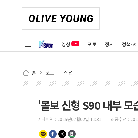
영상
포토
정치
정책·서
홈
포토
산업
'볼보 신형 S90 내부 모
기사입력 :
2025년07월02일 11:31
최종수정 :
20