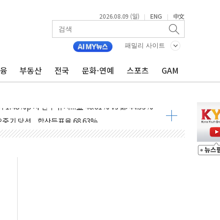
2026.08.09 (일)
ENG
中文
|
|
.'두천~하당'·'올미골교' 차량 통행 선제 제한
패밀리 사이트
고 발생…작업자 1명 숨져
금융
부동산
전국
문화·연예
스포츠
GAM
철강 AI융합실증센터' 들어선다
대 숨진 채 발견...경찰, 조사 중
.48%p 차 선두 유지...金 46.01% vs 鄭 44.53%
기 당선...합산득표율 68.63%
해 10대 구속…범행 후 반려견도 죽여
 정청래에 승리…金 48.54% vs 鄭 44.40%
경선 결과...김민석 48.54% 정청래 44.40%
발표...김민석 47.37% 정청래 45.71% 송영길 6.92%
발표...정청래 47.82% 김민석 46.35% 송영길 5.83%
발표...김민석 50.30% 정청래 41.94% 송영길 7.76%
객 400명 맞이…"마음 잇는 시간 되길"