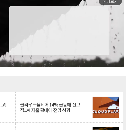
더보기
arrow_forward_ios
Mute
.AI
클라우드플레어 14% 급등해 신고
점...AI 지출 확대에 전망 상향