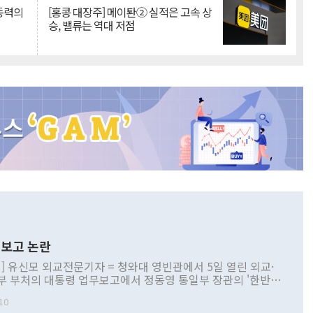
 동력의
[홍콩 대장주] 메이퇀② 실적은 고속 상
승, 밸류는 역대 저점
보고 논란
] 유신모 외교전문기자 = 청와대 영빈관에서 5일 열린 외교·
부 부처의 대통령 업무보고에서 정동영 통일부 장관의 '한반도
 구상'과 업무보고 발언이 논란을 빚고 있다. 이날 정 장관의
10
정부 내 조율을 거치지 않은 사안을 정책으로 추진하겠다고 공