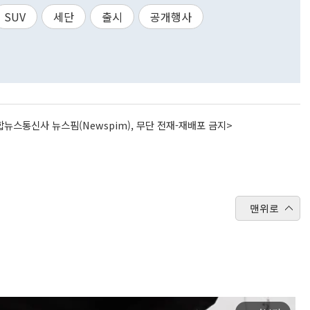
SUV
세단
출시
공개행사
뉴스통신사 뉴스핌(Newspim), 무단 전재-재배포 금지>
맨위로