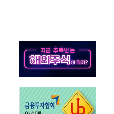
 지급 확정되나…재상고 앞두고 막판 셈법
'행복상자' 전달
극기 거꾸로' 논란…이틀만에 철거
 예술·체육요원 최대 33% 감축
 역대 최대폭 감소한 9.4%↓…유통업계 양극화 심화
 특사'로 콜롬비아 대통령 취임식 참석
시간당 30mm 강한 비...호우 피해 없어