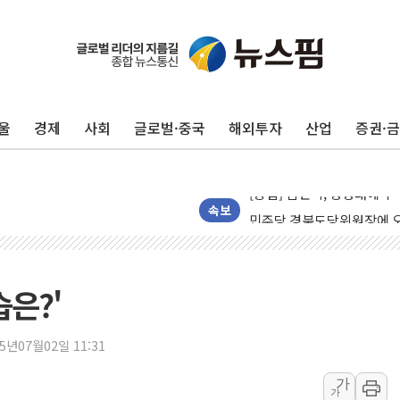
125mm 폭우 쏟아진 울진..
평택 진위면 공장서 질식사
울
경제
사회
글로벌·중국
해외투자
산업
증권·
포항 블루밸리 국가산단에 '
상주 낙동강 선착장 하류서 50
[종합] 김민석, 정청래에 누적 1
민주당 경북도당위원장에 오중
속보
인천서 말다툼 중 어머니 살
김민석, 강원·대구·경북 경선서
[속보] 민주, 강원·대구·경북 
습은?'
[속보] 민주, 경북 경선 결과 
[속보] 민주, 대구 경선 결과 
25년07월02일 11:31
[속보] 민주, 강원 경선 결과 
가
가
정재헌 CEO, SKT 장기고