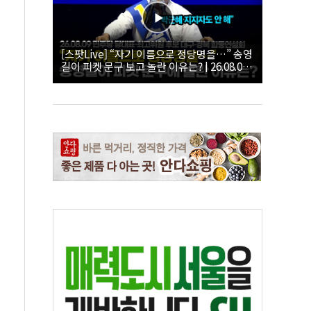
[스팟Live] “자기 이름으로 정당명을…” 송영
길이 피켓 문구 보고 놀란 이유는? | 26.08.09
더불어민주당 당대표·최고위원 후보 대구·경
북 합동연설회