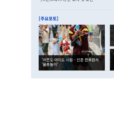
로 전환됐다.
으로 약간의 의문
를 기록해 전
관은 업무보고
는 배당수입
주의에 근거한
줄면서 25억
[주요포토]
라며 "여러분
억1000만달
이 9월 러시
였던 올해 3
며 "정부 차
인의 해외투자
은 "그것은 
각각 증가했다
잘랐다. 정 
국인의 국내 
않았다는 점에
감소하며 전월
사합의 복원,
경신했다. 외
권이라는 지적
분기 말 만기
뒤 "여기 업
다. 내국인의
'어른도 아이도 시원…신촌 한복판서
부의 한 소식
다. eoyn2@
'물총놀이'
를 거쳐 결정
련 부처 장관
하고 대통령의
한 문제"라고 지적했다. 이재명 대통령이
외교 국방 등
2026.08.05 ◆시대착오적 접근, 대북 인식 오류 더욱 문제인 것은 정 장관
의 이같은 주
실과 다른 인
격히 변화하고
못하고 있다는