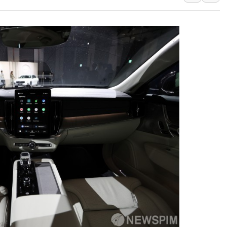
최태원, 노소영에 9440억
하나금융, 명동 소상공인에 
인천시 광복절 현수막 '태
병무청, 보충역 전면 손질…
홈플러스發 대형마트 판매,
윤준병·이해민 의원, '정부
'호우·산사태 주의보' 울진 