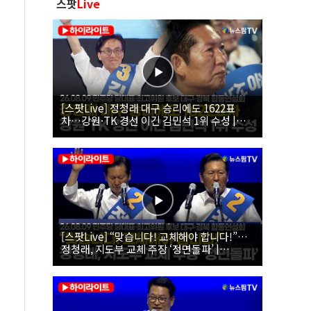
스팟
Live
[스팟Live] 정청래 대구 승리에도 1622표
차…강원·TK 경선 이긴 김민석 1위 수성 |
26.08.09 더불어민주당 당대표·최고위원 후
보 대구·경북 합동연설회
[스팟Live] “맞습니다! 교체해야 합니다!”…
정청래, 지도부 교체 주장 ‘정면돌파’ |
26.08.09 더불어민주당 당대표·최고위원 후
보 대구·경북 합동연설회