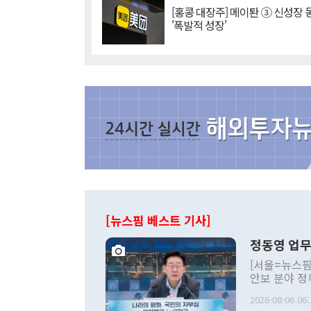
[홍콩 대장주] 메이퇀 ③ 신성장
'폭발적 성장'
[뉴스핌 베스트 기사]
정동영 업무
[서울=뉴스핌
안보 분야 정
평화공존 발전
2026-08-06 06:
발언 중에는 