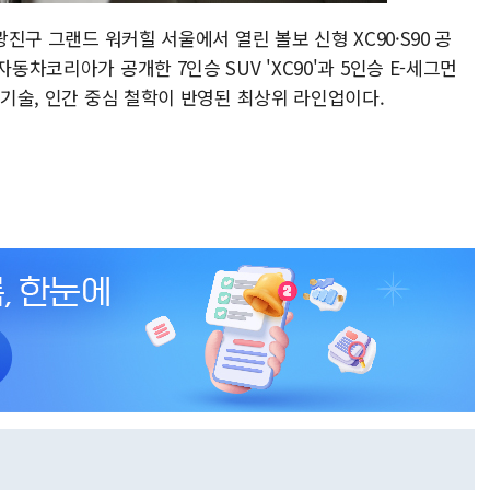
광진구 그랜드 워커힐 서울에서 열린 볼보 신형 XC90·S90 공
동차코리아가 공개한 7인승 SUV 'XC90'과 5인승 E-세그먼
 기술, 인간 중심 철학이 반영된 최상위 라인업이다.