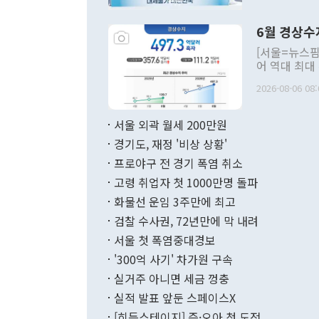
언한 것이 있
령은 공개적으
6월 경상수
주의적 희망에
관의 대북 정
[서울=뉴스핌
관 부처 장관
어 역대 최대
관의 무리한 
출 호조로 월
다. [정동영 통일부 장관이 지난달 23일 오후 서울 종로구 정부서울청사에
2026-08-06 08:
료=한국은행] 한국은행이 6일 발표한 '2026년 6월 국제수지(잠정)'에
서 취임 1주년 
면 지난 6월
부 장관 권한
1000만달러
서울 외곽 월세 200만원
발전 구상'을
이에 따라 올
적 갈등 해결
경기도, 재정 '비상 상황'
했다. 경상수
결과 혐오의 
9000만달러
프로야구 전 경기 폭염 취소
년간의 CVI
지 기준 상품
고령 취업자 첫 1000만명 돌파
무너졌다고도 
며 월간 기준
현실을 바꾸는
달러로 38.
화물선 운임 3주만에 최고
를 평화 체제
196.9% 급
검찰 수사권, 72년만에 막 내려
함께 4자 대
수출은 160
지만 이 대통
서울 첫 폭염중대경보
(18.6%) 
화공존 정책이
했다. 통관 기
'300억 사기' 차가원 구속
다"고 지적했
(16.4%)
투리가 잡혀 
실거주 아니면 세금 껑충
월(-10억9
쁜 상황이 초
증가와 유류할
실적 발표 앞둔 스페이스X
9·19 군사
기록했지만 
[히든스테이지] 즌·오아 첫 도전
"우리의 선의