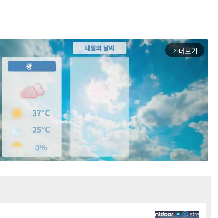
더보기
arrow_forward_ios
Mute