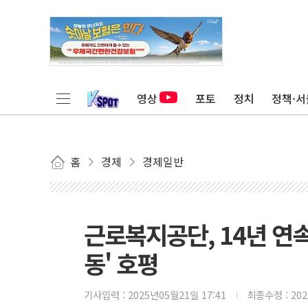
영상
포토
정치
정책·서
홈
경제
경제일반
근로복지공단, 14년 연
동' 호평
기사입력 :
2025년05월21일 17:41
최종수정 :
20