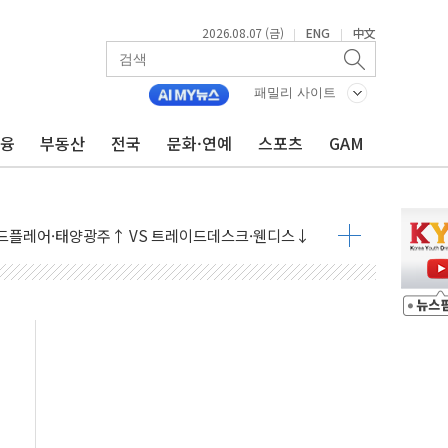
2026.08.07 (금)
ENG
中文
|
|
패밀리 사이트
금융
부동산
전국
문화·연예
스포츠
GAM
9월 금리 인상 기대 후퇴
결
라우드플레어·태양광주↑ VS 트레이드데스크·웬디스↓
자 7359명 끝까지 찾겠다"
 톤 낮춰
항시 '시끌'
름…수도권 집중 완화 전환점"
주재… "전폭적 공급 확대·속도전 총력"
…美 태양광주 급등