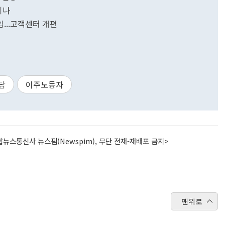
히나
입...고객센터 개편
담
이주노동자
뉴스통신사 뉴스핌(Newspim), 무단 전재-재배포 금지>
맨위로