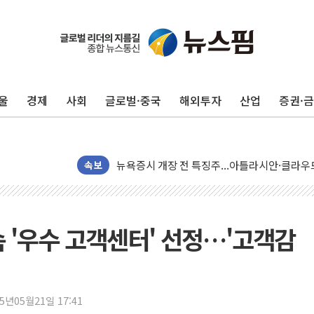
울
경제
사회
글로벌·중국
해외투자
산업
증권·
[종합] 美 7월 고용 2만3000명 감소 '쇼크'…
[사진] 이슬람 수니파 3개국, 공동방위협정 체
뉴욕증시 개장 전 특징주...아틀라시안·클
속보
보훈부, 미 DPAA와 MOU… "6·25 미군 실종
트럼프 "금리 내려야"…파월 때와 달리 워시엔
특정 정치인 측근 포항시 정책특보 내정설...포
속 '우수 고객센터' 선정…'고객감
李 "해남 태양광, 대한민국 다음 100년 밑거
李 대통령, '6시간 마라톤 부동산 2차 회의' 
트럼프, 中 겨냥 폴리실리콘 관세 15% 부과
25년05월21일 17:41
[사진] 빈살만과 에르도안의 만남