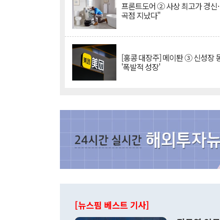
프론트도어 ② 사상 최고가 경신
곡점 지났다"
[홍콩 대장주] 메이퇀 ③ 신성장
'폭발적 성장'
[뉴스핌 베스트 기사]