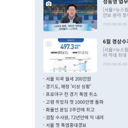
정동영 업무
[서울=뉴스핌
안보 분야 정
평화공존 발전
2026-08-06 06:
발언 중에는 
언한 것이 있
령은 공개적으
6월 경상수
주의적 희망에
관의 대북 정
[서울=뉴스핌
관 부처 장관
어 역대 최대
관의 무리한 
출 호조로 월
다. [정동영 통일부 장관이 지난달 23일 오후 서울 종로구 정부서울청사에
2026-08-06 08:
료=한국은행] 한국은행이 6일 발표한 '2026년 6월 국제수지(잠정)'에
서 취임 1주년 
면 지난 6월
부 장관 권한
1000만달러
서울 외곽 월세 200만원
발전 구상'을
이에 따라 올
적 갈등 해결
경기도, 재정 '비상 상황'
했다. 경상수
결과 혐오의 
9000만달러
프로야구 전 경기 폭염 취소
년간의 CVI
지 기준 상품
고령 취업자 첫 1000만명 돌파
무너졌다고도 
며 월간 기준
현실을 바꾸는
달러로 38.
화물선 운임 3주만에 최고
를 평화 체제
196.9% 급
검찰 수사권, 72년만에 막 내려
함께 4자 대
수출은 160
지만 이 대통
서울 첫 폭염중대경보
(18.6%) 