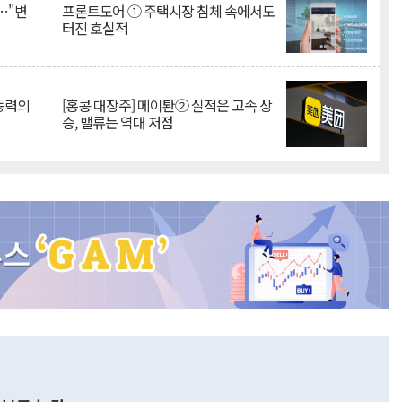
…"변
프론트도어 ① 주택시장 침체 속에서도
터진 호실적
 동력의
[홍콩 대장주] 메이퇀② 실적은 고속 상
승, 밸류는 역대 저점