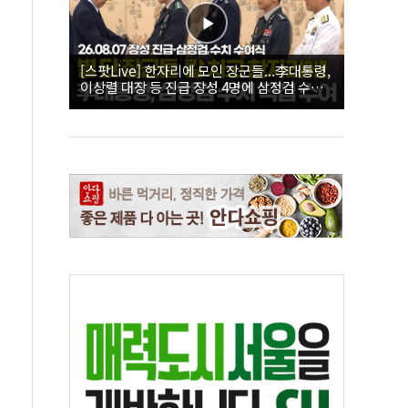
[스팟Live] 한자리에 모인 장군들...李대통령,
이상렬 대장 등 진급 장성 4명에 삼정검 수치
직접 수여｜26.08.07 장성 진급·삼정검 수치
수여식