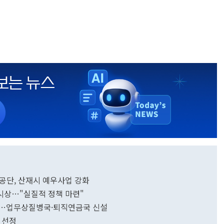
공단, 산재시 예우사업 강화
시상…"실질적 정책 마련"
개편…업무상질병국·퇴직연금국 신설
' 선정