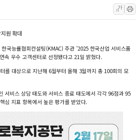
이란와이어 "이란 최고지도자 위독…곧 사망해
가
가
남동발전, 해남군에 국내 최대 규모 400MW 
[인도증시] 중동 불안 속 유가 상승에 소폭 하락
담지원 확대
황희 '폐버스 청년주택' SNS 글 역풍에 "정부
폭염 누그러지고 가뭄 숙지나...경북동해안권 8
 한국능률협회컨설팅(KMAC) 주관 '2025 한국산업 서비스품
사우디·튀르키예·파키스탄, '공동방위협정' 체
년 연속 우수 고객센터로 선정됐다고 21일 밝혔다.
신길동 신축도 3.3㎡당 7250만원…써밋 클라
터를 대상으로 지난해 6월부터 올해 3월까지 총 100회의 모
용산공원·그린벨트로 또 충돌…반복되는 국토부
[AI 부동산 투데이] 특공 전략도 '극과 극'…
[코인시황] 비트코인 6만4000달러대 횡보…고
 서비스 상담 태도와 서비스 종료 태도에서 각각 96점과 95
 핵심 지표 항목에서 높은 평가를 받았다.