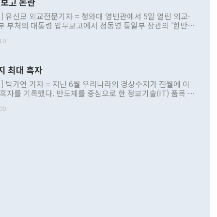
보고 논란
] 유신모 외교전문기자 = 청와대 영빈관에서 5일 열린 외교·
부 부처의 대통령 업무보고에서 정동영 통일부 장관의 '한반도
 구상'과 업무보고 발언이 논란을 빚고 있다. 이날 정 장관의
10
정부 내 조율을 거치지 않은 사안을 정책으로 추진하겠다고 공
는가 하면 사실 관계에 맞지 않은 설명도 있었다. 이재명 대통
로 신중을 기해 달라고 경고했고, 조현 외교부 장관은 '이상
지 최대 흑자
 근거한 비현실적 구상'이라는 비판을 내놨다. 그동안 정 장
책 관련 발언이 물의를 빚은 적은 여러 번 있지만 대통령과 유
] 박가연 기자 = 지난 6월 우리나라의 경상수지가 전월에 이
이 공개적으로 부정적 입장을 표명한 것은 이례적이다. 정 장
 흑자를 기록했다. 반도체를 중심으로 한 정보기술(IT) 품목 수
대북 접근법과 월권을 제어해야 한다는 목소리도 높아지고 있
간 상품수출이 처음으로 1000억달러를 넘어선 영향이다. [자
00
 따르
기자간담회를 하고 있다. [사진=통일부] 2026.07.23 ◆통일
 경상수지는 497억3000만달러 흑자로 집계됐다. 전월(386억
 넘어선 주장 정 장관은 이날 업무보고에서 '한반도 평화공존
)에 이어 두 달 연속 월간 기준 역대 최대 기록을 갈아치웠다.
 설명하면서 이재명 정부 2년차 핵심 과제로 상호 존중·평화
해 상반기 누적 경상수지 흑자는 1910억1000만달러를 기록
·핵 없는 한반도 등 3대 기본 방향을 제시했다. 정 장관은 "대
지 흑자를 견인한 것은 상품수지다. 6월 상품수지는 478억
언어는 멈춰야 한다"면서 주적 용어 대체를 주장했다. 지난 25
 흑자를 기록하며 전월에 이어 역대 최대를 다시 썼다. 국제수
D(완전하고 검증가능하며 되돌릴 수 없는 비핵화) 구도는 이미
수출은 1123억7000만달러로 전년 동월 대비 84.5% 증가하
했다. 또 "현 시점에서 흘러간 선(先)비핵화만 되뇌는 것은
 처음으로 1000억달러를 넘어섰다. 상품수입은 644억8000만
 데 힘이 되지 않는다"고 주장했다. 정 장관은 또 "정전 체제
6% 늘었다. 통관 기준으로는 반도체 수출이 전년 동월 대비
로 바꾸는 논의에 착수하겠다"면서 "북·미 정상회담 견인과
증했고 컴퓨터·주변기기(SSD)는 282.7% 증가했다. IT 품목
화의 동력을 확보하기 위해 최선을 다할 것"이라고 말했다. 하
.4% 늘었으며 비IT 품목도 ▲석유제품(47.5%) ▲화공품
령은 정 장관의 구상에 대부분 제동을 걸었다. 이 대통령은 "평
▲철강제품(17.9%) ▲승용차(6.1%) 등을 중심으로 18.6% 증가