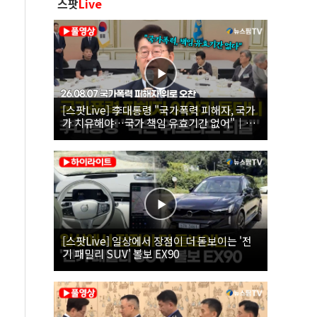
스팟
Live
[스팟Live] 李대통령 "국가폭력 피해자, 국가
가 치유해야…국가 책임 유효기간 없어"｜
26.08.07 국가폭력 피해자 위로 오찬
[스팟Live] 일상에서 장점이 더 돋보이는 '전
기 패밀리 SUV' 볼보 EX90