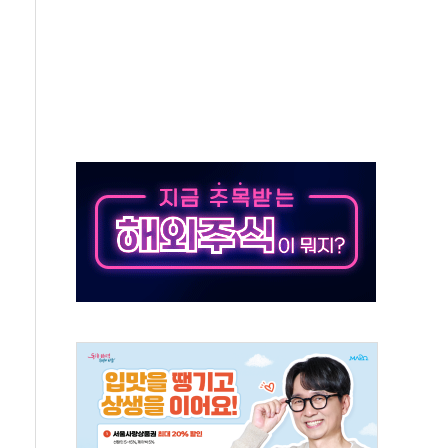
도 놀랍지 않아"
태양광 착공…여의도 1.6배 규모
...금융주 낙폭 커
정책 아냐" 해명
~9일 최대 100mm 호우
결… 수니파 국가들의 새 안보 협력 구도
비온 59㎡ 18억원대
-서울시 '정책 엇박자'
생애최초만 경쟁 치열
래·ETF 매수에도 고유가·금리·입법 지연 '삼중 부담'