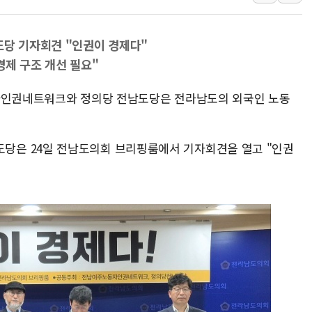
환율 100원 빠지면 현대차 영
국내 최대 400MW 규모 해
당 기자회견 "인권이 경제다"
카카오, 'AI 수익화' 내년
경제 구조 개선 필요"
경찰, '홍명보 감독 선임 의
동자인권네트워크와 정의당 전남도당은 전라남도의 외국인 노동
삼성전자, FMS 2026서 차
LX하우시스 "역대급 폭염에
일 안 하고 '초과근무 수당'
은 24일 전남도의회 브리핑룸에서 기자회견을 열고 "인권
토마토시스템 조길주·이강찬
[특징주] 고려아연, 상반기 