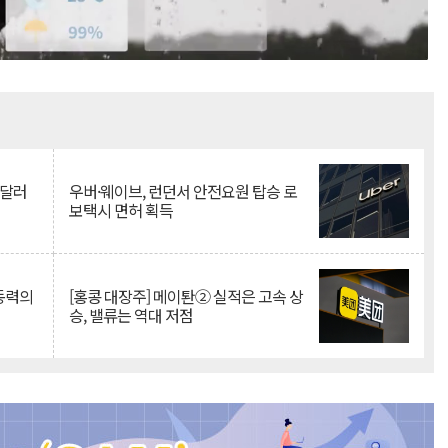
Mute
억달러
우버·웨이브, 런던서 안전요원 탑승 로
보택시 면허 획득
 동력의
[홍콩 대장주] 메이퇀② 실적은 고속 상
승, 밸류는 역대 저점