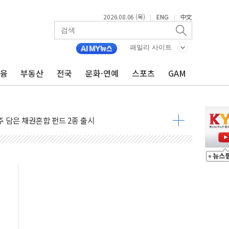
2026.08.06 (목)
ENG
中文
|
|
패밀리 사이트
금융
부동산
전국
문화·연예
스포츠
GAM
…대상, 종가가 넘은 건 국경 아닌 '식문화 장벽'
1% 급등…구리 가격 상승 전망 부각
 담은 채권혼합 펀드 2종 출시
·하이닉스'는 사고 급등주는 팔았다
시다발 해킹 공격...이번에도 이란 작품?
진 AI 반도체, 메모리 넘어 밸류체인 분산 투자해야"
피 4%↓…매도 사이드카 발동
 효과, '모임주' 이자 기여도 일반 2배
 돼지국밥짬뽕' 2주간 전국 한시 판매
ADT캡스, 매장 운영·보안 통합관리 앱 출시
 클라우드 보안인증 획득