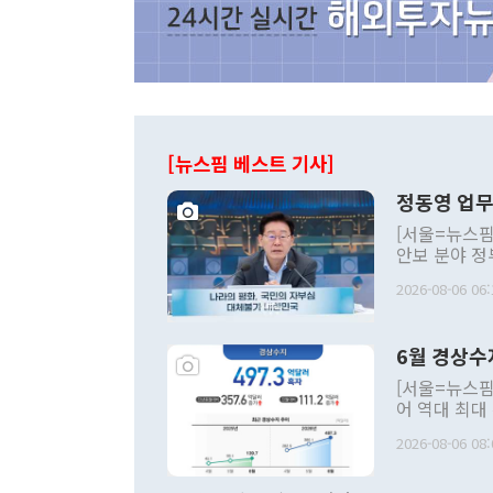
[뉴스핌 베스트 기사]
정동영 업무
[서울=뉴스핌
안보 분야 정
평화공존 발전
2026-08-06 06:
발언 중에는 
언한 것이 있
령은 공개적으
6월 경상수
주의적 희망에
관의 대북 정
[서울=뉴스핌
관 부처 장관
어 역대 최대
관의 무리한 
출 호조로 월
다. [정동영 통일부 장관이 지난달 23일 오후 서울 종로구 정부서울청사에
2026-08-06 08:
료=한국은행] 한국은행이 6일 발표한 '2026년 6월 국제수지(잠정)'에
서 취임 1주년 
면 지난 6월
부 장관 권한
1000만달러