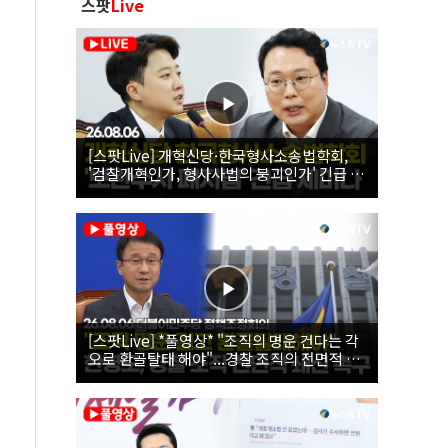
스팟
Live
[스팟Live] 개혁신당·한국형사소송법학회,
'검찰개혁인가, 형사사법의 붕괴인가' 긴급 세
미나｜26.08.06
[스팟Live] *풀영상* "조직의 명운 건다는 각
오로 환골탈태 해야"...경찰 조직의 전면적 쇄
신 촉구한 한병도 | 26.08.06 더불어민주당 정
책조정회의