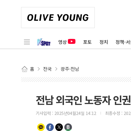
영상
포토
정치
정책·서
홈
전국
광주·전남
전남 외국인 노동자 인권
기사입력 :
2025년04월24일 14:12
최종수정 :
20