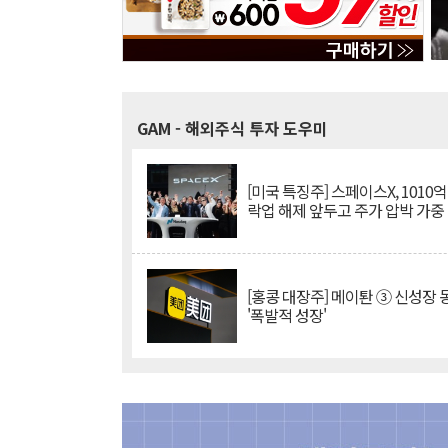
GAM
- 해외주식 투자 도우미
[미국 특징주] 스페이스X, 1010
락업 해제 앞두고 주가 압박 가중
[홍콩 대장주] 메이퇀 ③ 신성장
'폭발적 성장'