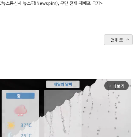
뉴스통신사 뉴스핌(Newspim), 무단 전재-재배포 금지>
맨위로
더보기
arrow_forward_ios