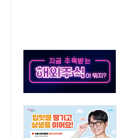
업익 2.2조 증발...하반기 '환율 역풍' 우려
남 태양광발전 '첫삽'…남동발전, 재생에너지 '앞장'
 상반기부터 본격화
혹' 축구협회 압수수색
세대 AI 메모리 기술력 과시
 고단열 인테리어 관심 급증"
 챙긴 경찰관 2명 송치
 대표, 자사주 매수
최대 실적에 13%대 급등