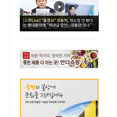
[스팟Live] *풀영상* 장동혁, 형소법 안 봤다
는 李대통령에 "역대급 망언...대통령 맞나"｜
26.08.06 국민의힘 최고위원회의