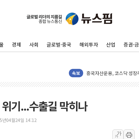
울
경제
사회
글로벌·중국
해외투자
산업
증권·
[K메이커] 코셔에서 할랄까지
[특징주] 비철금속 업종 1
흥국자산운용, 코스닥 성장주
외국인 돌아왔지만 …'삼전
속보
"월가 큰손들을 털어라" 동
미래에셋자산운용 "변동성 커
반도체 대형주 급락에 코스
 위기...수출길 막히나
카카오뱅크 '모임통장'의 락인
더본코리아 홍콩반점, '부산
25년04월24일 14:12
가
가
LGU+, 국내 IDaaS 최초