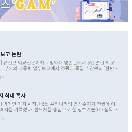
보고 논란
] 유신모 외교전문기자 = 청와대 영빈관에서 5일 열린 외교·
부 부처의 대통령 업무보고에서 정동영 통일부 장관의 '한반도
 구상'과 업무보고 발언이 논란을 빚고 있다. 이날 정 장관의
10
정부 내 조율을 거치지 않은 사안을 정책으로 추진하겠다고 공
는가 하면 사실 관계에 맞지 않은 설명도 있었다. 이재명 대통
로 신중을 기해 달라고 경고했고, 조현 외교부 장관은 '이상
지 최대 흑자
 근거한 비현실적 구상'이라는 비판을 내놨다. 그동안 정 장
책 관련 발언이 물의를 빚은 적은 여러 번 있지만 대통령과 유
] 박가연 기자 = 지난 6월 우리나라의 경상수지가 전월에 이
이 공개적으로 부정적 입장을 표명한 것은 이례적이다. 정 장
 흑자를 기록했다. 반도체를 중심으로 한 정보기술(IT) 품목 수
대북 접근법과 월권을 제어해야 한다는 목소리도 높아지고 있
간 상품수출이 처음으로 1000억달러를 넘어선 영향이다. [자
00
 따르
기자간담회를 하고 있다. [사진=통일부] 2026.07.23 ◆통일
 경상수지는 497억3000만달러 흑자로 집계됐다. 전월(386억
 넘어선 주장 정 장관은 이날 업무보고에서 '한반도 평화공존
)에 이어 두 달 연속 월간 기준 역대 최대 기록을 갈아치웠다.