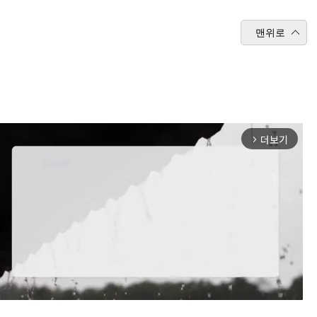
맨위로
더보기
arrow_forward_ios