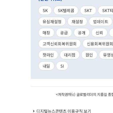
SK
SK텔레콤
SKT
SKT
유심재설정
재설정
업데이트
매장
공급
공개
신뢰
고객신뢰회복위원회
신용회복위원
핫라인
대리점
원인
유영
내일
SI
<저작권자(c) 글로벌리더의 지름길 종합
디지털뉴스콘텐츠 이용규칙 보기