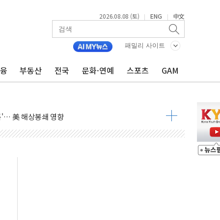
2026.08.08 (토)
ENG
中文
|
|
낮아지며 상승… STOXX 600 지수는 나흘 연속 최고치
패밀리 사이트
세
금융
부동산
전국
문화·연예
스포츠
GAM
엘·이란 위협에 맞설 자체 억지력 강화
동
톱'… 美 해상봉쇄 영향
각
체주 '활짝'
스닥 선물 1%대 상승
상 기대 후퇴
·태양광주↑ VS 트레이드데스크·웬디스↓
 끝까지 찾겠다"