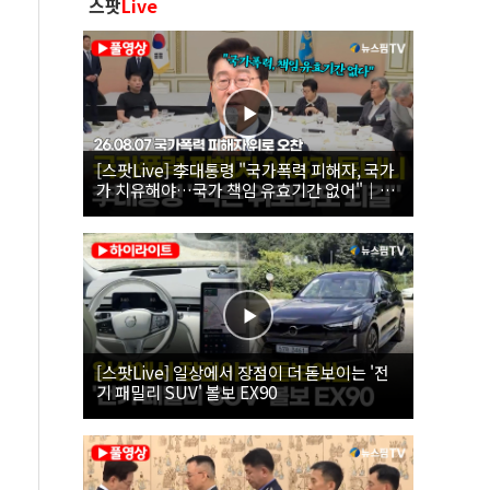
스팟
Live
[스팟Live] 李대통령 "국가폭력 피해자, 국가
가 치유해야…국가 책임 유효기간 없어"｜
26.08.07 국가폭력 피해자 위로 오찬
[스팟Live] 일상에서 장점이 더 돋보이는 '전
기 패밀리 SUV' 볼보 EX90