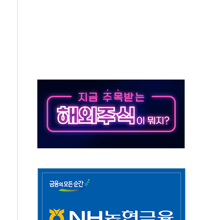
중 완화 전환점"
적 공급 확대·속도전 총력"
 급등
않아"