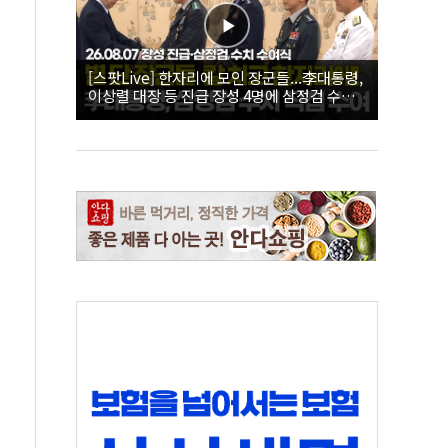
[스팟Live] 한자리에 모인 장군들...李대통령,
이상렬 대장 등 진급 장성 4명에 삼정검 수치
직접 수여｜26.08.07 장성 진급·삼정검 수치
수여식