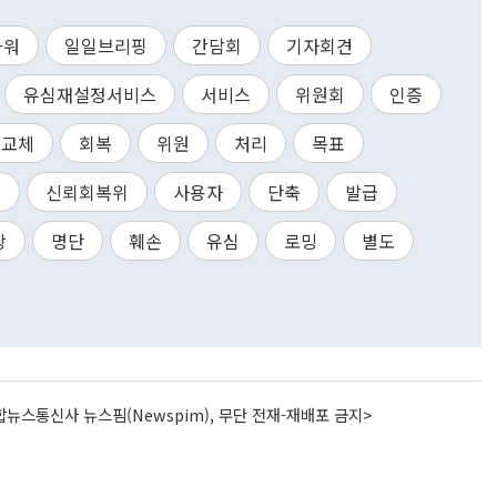
타워
일일브리핑
간담회
기자회견
유심재설정서비스
서비스
위원회
인증
교체
회복
위원
처리
목표
회
신뢰회복위
사용자
단축
발급
상
명단
훼손
유심
로밍
별도
뉴스통신사 뉴스핌(Newspim), 무단 전재-재배포 금지>