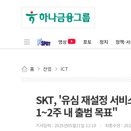
영상
포토
정치
정책·서
홈
산업
ICT
SKT, '유심 재설정 
1~2주 내 출범 목표"
기사입력 :
2025년05월11일 12:10
최종수정 :
20