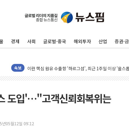
유럽증시, 美 고용 예상 밖 부진에 연준 금리 인상 가능성 
미 연준 매파 기세 꺾이나…고용 감소에 9월 동결 전망 우
울
경제
사회
글로벌·중국
해외투자
산업
증권·
[종합] 이슬람 수니파 3국, '공동방위협정' 체결… 이스라
트럼프, 백신·자폐증 행정명령 검토…"이르면 다음 주"
美 항소법원, 백악관 무도회장 공사 중단 명령…트럼프 제
이란 핵심 원유 수출항 '하르그섬', 최근 1주일 이상 '올스
속보
美 고용 쇼크에 엔화 장중 급등…시장은 "또 개입했나" 촉
[AI MY 뉴스] 뉴욕 반도체주 프리뷰...美 고용 쇼크에 반도
뉴욕증시 프리뷰, 美 고용 쇼크에 금리 인상 우려 후퇴…나
서비스 도입'…"고객신뢰회복위는
[종합] 美 7월 고용 2만3000명 감소 '쇼크'…9월 금리 인
[사진] 이슬람 수니파 3개국, 공동방위협정 체결
뉴욕증시 개장 전 특징주...아틀라시안·클라우드플레어
25년05월12일 09:12
보훈부, 미 DPAA와 MOU… "6·25 미군 실종자 7359명