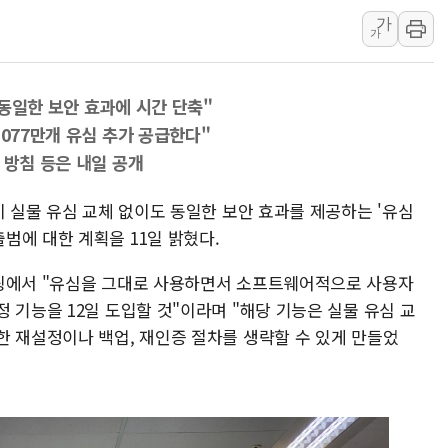
가
트럼프 "금리 내려야"…파월 때와 달리 워시엔 톤 낮춰
가
특정 정치인 측근 포항시 정책특보 내정설...포항시 '시끌'
李 "해남 태양광, 대한민국 다음 100년 밑거름…수도권 집
동일한 보안 효과에 시간 단축"
李 대통령, '6시간 마라톤 부동산 2차 회의' 주재… "전폭
1077만개 유심 추가 공급한다"
트럼프, 中 겨냥 폴리실리콘 관세 15% 부과…美 태양광주
 방침 등은 내일 공개
[사진] 빈살만과 에르도안의 만남
이란와이어 "이란 최고지도자 위독…곧 사망해도 놀랍지 
이 실물 유심 교체 없이도 동일한 보안 효과를 제공하는 '유심
범에 대한 계획을 11일 밝혔다.
리핑에서 "유심을 그대로 사용하면서 소프트웨어적으로 사용자
 기능을 12일 도입할 것"이라며 "해당 기능은 실물 유심 교
한 재설정이나 백업, 재인증 절차를 생략할 수 있게 만들었