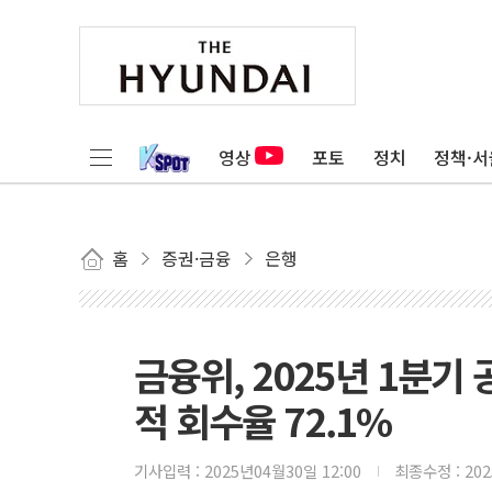
영상
포토
정치
정책·서
홈
증권·금융
은행
금융위, 2025년 1분기
적 회수율 72.1%
기사입력 :
2025년04월30일 12:00
최종수정 :
20