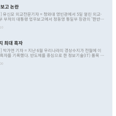
보고 논란
] 유신모 외교전문기자 = 청와대 영빈관에서 5일 열린 외교·
부 부처의 대통령 업무보고에서 정동영 통일부 장관의 '한반도
 구상'과 업무보고 발언이 논란을 빚고 있다. 이날 정 장관의
10
정부 내 조율을 거치지 않은 사안을 정책으로 추진하겠다고 공
는가 하면 사실 관계에 맞지 않은 설명도 있었다. 이재명 대통
로 신중을 기해 달라고 경고했고, 조현 외교부 장관은 '이상
지 최대 흑자
 근거한 비현실적 구상'이라는 비판을 내놨다. 그동안 정 장
책 관련 발언이 물의를 빚은 적은 여러 번 있지만 대통령과 유
] 박가연 기자 = 지난 6월 우리나라의 경상수지가 전월에 이
이 공개적으로 부정적 입장을 표명한 것은 이례적이다. 정 장
 흑자를 기록했다. 반도체를 중심으로 한 정보기술(IT) 품목 수
대북 접근법과 월권을 제어해야 한다는 목소리도 높아지고 있
간 상품수출이 처음으로 1000억달러를 넘어선 영향이다. [자
00
 따르
기자간담회를 하고 있다. [사진=통일부] 2026.07.23 ◆통일
 경상수지는 497억3000만달러 흑자로 집계됐다. 전월(386억
 넘어선 주장 정 장관은 이날 업무보고에서 '한반도 평화공존
)에 이어 두 달 연속 월간 기준 역대 최대 기록을 갈아치웠다.
 설명하면서 이재명 정부 2년차 핵심 과제로 상호 존중·평화
해 상반기 누적 경상수지 흑자는 1910억1000만달러를 기록
·핵 없는 한반도 등 3대 기본 방향을 제시했다. 정 장관은 "대
지 흑자를 견인한 것은 상품수지다. 6월 상품수지는 478억
언어는 멈춰야 한다"면서 주적 용어 대체를 주장했다. 지난 25
 흑자를 기록하며 전월에 이어 역대 최대를 다시 썼다. 국제수
D(완전하고 검증가능하며 되돌릴 수 없는 비핵화) 구도는 이미
수출은 1123억7000만달러로 전년 동월 대비 84.5% 증가하
했다. 또 "현 시점에서 흘러간 선(先)비핵화만 되뇌는 것은
 처음으로 1000억달러를 넘어섰다. 상품수입은 644억8000만
 데 힘이 되지 않는다"고 주장했다. 정 장관은 또 "정전 체제
6% 늘었다. 통관 기준으로는 반도체 수출이 전년 동월 대비
로 바꾸는 논의에 착수하겠다"면서 "북·미 정상회담 견인과
증했고 컴퓨터·주변기기(SSD)는 282.7% 증가했다. IT 품목
화의 동력을 확보하기 위해 최선을 다할 것"이라고 말했다. 하
.4% 늘었으며 비IT 품목도 ▲석유제품(47.5%) ▲화공품