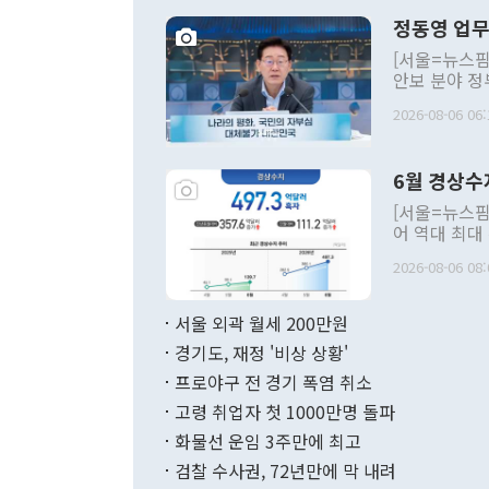
정동영 업무
[서울=뉴스핌
안보 분야 정
평화공존 발전
2026-08-06 06:
발언 중에는 
언한 것이 있
령은 공개적으
6월 경상수
주의적 희망에
관의 대북 정
[서울=뉴스핌
관 부처 장관
어 역대 최대
관의 무리한 
출 호조로 월
다. [정동영 통일부 장관이 지난달 23일 오후 서울 종로구 정부서울청사에
2026-08-06 08:
료=한국은행] 한국은행이 6일 발표한 '2026년 6월 국제수지(잠정)'에
서 취임 1주년 
면 지난 6월
부 장관 권한
1000만달러
서울 외곽 월세 200만원
발전 구상'을
이에 따라 올
적 갈등 해결
경기도, 재정 '비상 상황'
했다. 경상수
결과 혐오의 
9000만달러
프로야구 전 경기 폭염 취소
년간의 CVI
지 기준 상품
고령 취업자 첫 1000만명 돌파
무너졌다고도 
며 월간 기준
현실을 바꾸는
달러로 38.
화물선 운임 3주만에 최고
를 평화 체제
196.9% 급
검찰 수사권, 72년만에 막 내려
함께 4자 대
수출은 160