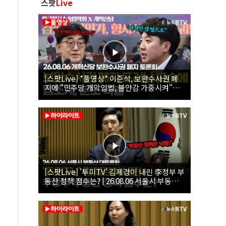
스팟
Live
[스팟Live] *풀영상* 이준석, 보완수사권 폐
지에 "민주당 개악입법, 불안감 가중시켜"｜
26.08.06 개혁신당 보완수사권 폐지 토론회
[스팟Live] '투미TV' 김제경이 내린 李정부 부
동산 정책 점수는? | 26.08.06 서울시 부동산
대토론회