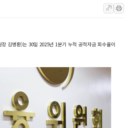
가
[르포] 39도 폭염 속 잠실 개표소 시위
가
강원·전라권 폭염중대경보 확대…온열
빚투·레버리지 줄었지만, 반도체 두 
[2보] 북한, 원산서 동해상 단거리 
양주 가전제품 창고서 화재…차량 3대
장 김병환)는 30일 2025년 1분기 누적 공적자금 회수율이
종로·중구 오피스 78%가 준공 10
법원, '관저 이전 봐주기 감사' 유병
성폭력 피해자 보호단체, 경찰수사개