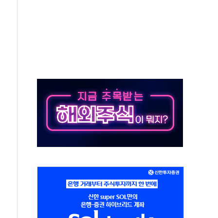
 '62일째'..."대부분 여기서 상주"
질환자 2665명·사망 23명
종목에 코스피 '휘청'
탄도미사일 발사
·건물 1동 전소
년 이상…리뉴얼이 경쟁력 가른다
호 구속적부심 기각
혁위에 보완수사권 폐지 우려 전달