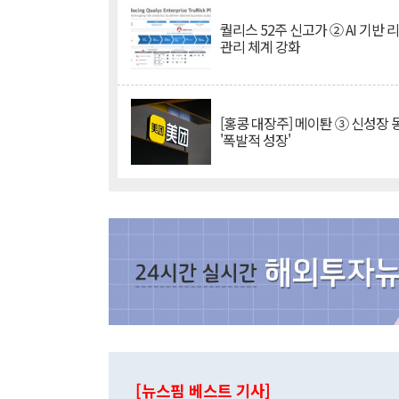
퀄리스 52주 신고가 ② AI 기반 
관리 체계 강화
[홍콩 대장주] 메이퇀 ③ 신성장
'폭발적 성장'
[뉴스핌 베스트 기사]