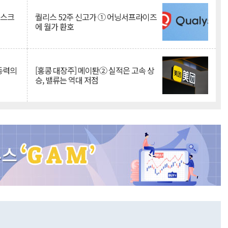
리스크
퀄리스 52주 신고가 ① 어닝서프라이즈
에 월가 환호
 동력의
[홍콩 대장주] 메이퇀② 실적은 고속 상
승, 밸류는 역대 저점