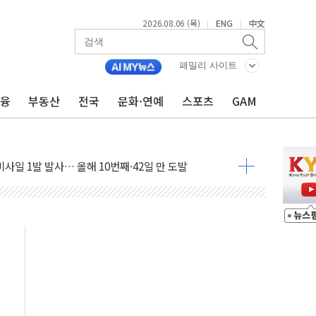
2026.08.06 (목)
ENG
中文
|
|
패밀리 사이트
버리지 위험수위…숨은 차입이 더 큰 변수"
금융
부동산
전국
문화·연예
스포츠
GAM
대응 1단계 진압 중
야, 경쟁상대 中과 비교해야"
하는 '선봉'의 대민 봉사
미사일 1발 발사… 올해 10번째·42일 만 도발
 새 안보 위기… 반군·마약카르텔이 습득해 전투 활용
어선 구조
무해한 표면 부식 물질"
분만에 진화...외국인 노동자 숨져
즌2
축 피해 최소화 '총력 대응'
유입에도 박스권…美 암호화폐 법안 처리 여부도 변수