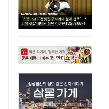
[스팟Live] "전셋집 구하려다 월세 선택"...사
회에 첫발 내디딘 청년의 한탄 | 26.08.06 서울
시 부동산 대토론회