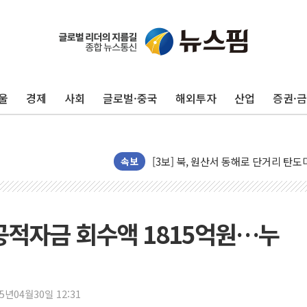
'월가의 황제' 다이먼 "금융시장 레
울
경제
사회
글로벌·중국
해외투자
산업
증권·
양주 섬유염색공장서 화재 1명 중상…
김정관 산업부 장관 "주 52시간 손봐
해군 1함대 창설 80주년…지역과 함께
[3보] 북, 원산서 동해로 단거리 탄도
속보
우크라 드론 전술, 중남미 콜롬비아에
동해해경, 독도 해상서 부유물 감긴 
주한미군 "오산기지 누출, 백린 아닌 
 공적자금 회수액 1815억원…누
구미 폐염산처리업체서 불 2시간30여
해군과 함께하는 '불금전파, 송정' 시
강원도 폭염특보 11일째…온열질환·가
25년04월30일 12:31
[코인 시황] 비트코인, ETF 자금 