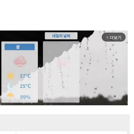
더보기
arrow_forward_ios
Mute