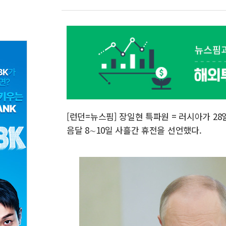
[런던=뉴스핌] 장일현 특파원 = 러시아가 28
음달 8∼10일 사흘간 휴전을 선언했다.