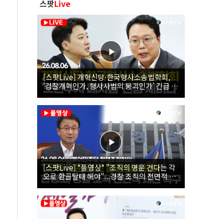
스팟
Live
[스팟Live] 개혁신당·한국형사소송법학회,
'검찰개혁인가, 형사사법의 붕괴인가' 긴급 세
미나｜26.08.06
[스팟Live] *풀영상* "조직의 명운 건다는 각
오로 환골탈태 해야"...경찰 조직의 전면적 쇄
신 촉구한 한병도 | 26.08.06 더불어민주당 정
책조정회의