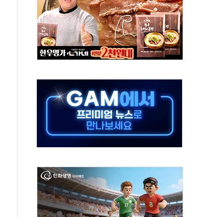
세대 AI 메모리 기술력 과시
 고단열 인테리어 관심 급증"
 챙긴 경찰관 2명 송치
 대표, 자사주 매수
최대 실적에 13%대 급등
확대…신규 항공사 진입길 열려
% '생활파킹통장' 출시