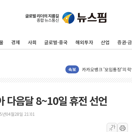
흥국자산운용, 코스닥 성장주
외국인 돌아왔지만 …'삼전
"월가 큰손들을 털어라" 동
울
경제
사회
글로벌·중국
해외투자
산업
증권·
미래에셋자산운용 "변동성 커
반도체 대형주 급락에 코스
카카오뱅크 '모임통장'의 락인
속보
더본코리아 홍콩반점, '부산
LGU+, 국내 IDaaS 최초
아 다음달 8~10일 휴전 선언
환율 100원 빠지면 현대차 영
국내 최대 400MW 규모 해
25년04월28일 21:01
카카오, 'AI 수익화' 내년
경찰, '홍명보 감독 선임 의
가
가