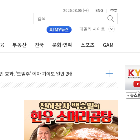
2026.08.06 (목)
ENG
中文
|
|
 담은 채권혼합 펀드 2종 출시
패밀리 사이트
·하이닉스'는 사고 급등주는 팔았다
시다발 해킹 공격...이번에도 이란 작품?
금융
부동산
전국
문화·연예
스포츠
GAM
진 AI 반도체, 메모리 넘어 밸류체인 분산 투자해야"
피 4%↓…매도 사이드카 발동
 효과, '모임주' 이자 기여도 일반 2배
 돼지국밥짬뽕' 2주간 전국 한시 판매
ADT캡스, 매장 운영·보안 통합관리 앱 출시
 클라우드 보안인증 획득
업익 2.2조 증발...하반기 '환율 역풍' 우려
남 태양광발전 '첫삽'…남동발전, 재생에너지 '앞장'
 상반기부터 본격화
혹' 축구협회 압수수색