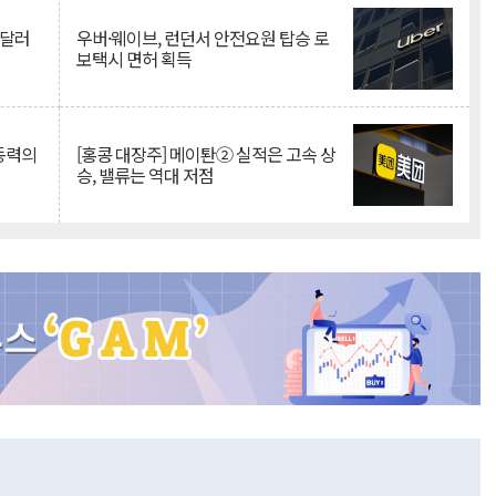
억달러
우버·웨이브, 런던서 안전요원 탑승 로
보택시 면허 획득
 동력의
[홍콩 대장주] 메이퇀② 실적은 고속 상
승, 밸류는 역대 저점