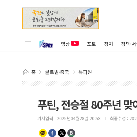
영상
포토
정치
정책·서
홈
글로벌·중국
특파원
푸틴, 전승절 80주년 맞
기사입력 :
2025년04월28일 20:58
최종수정 :
20