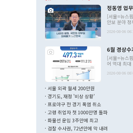
정동영 업무
[서울=뉴스핌
안보 분야 정
평화공존 발전
2026-08-06 06:
발언 중에는 
언한 것이 있
령은 공개적으
6월 경상수
주의적 희망에
관의 대북 정
[서울=뉴스핌
관 부처 장관
어 역대 최대
관의 무리한 
출 호조로 월
다. [정동영 통일부 장관이 지난달 23일 오후 서울 종로구 정부서울청사에
2026-08-06 08:
료=한국은행] 한국은행이 6일 발표한 '2026년 6월 국제수지(잠정)'에
서 취임 1주년 
면 지난 6월
부 장관 권한
1000만달러
서울 외곽 월세 200만원
발전 구상'을
이에 따라 올
적 갈등 해결
경기도, 재정 '비상 상황'
했다. 경상수
결과 혐오의 
9000만달러
프로야구 전 경기 폭염 취소
년간의 CVI
지 기준 상품
고령 취업자 첫 1000만명 돌파
무너졌다고도 
며 월간 기준
현실을 바꾸는
달러로 38.
화물선 운임 3주만에 최고
를 평화 체제
196.9% 급
검찰 수사권, 72년만에 막 내려
함께 4자 대
수출은 160