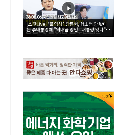
[스팟Live] *풀영상* 장동혁, 형소법 안 봤다
는 李대통령에 "역대급 망언...대통령 맞나"｜
26.08.06 국민의힘 최고위원회의