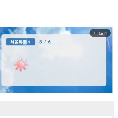
더보기
arrow_forward_ios
Mute