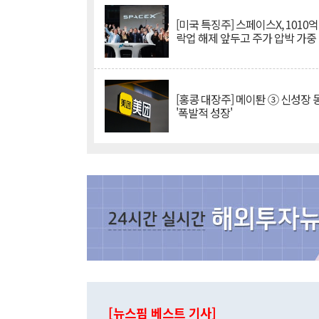
[미국 특징주] 스페이스X, 1010
락업 해제 앞두고 주가 압박 가중
[홍콩 대장주] 메이퇀 ③ 신성장
'폭발적 성장'
[뉴스핌 베스트 기사]