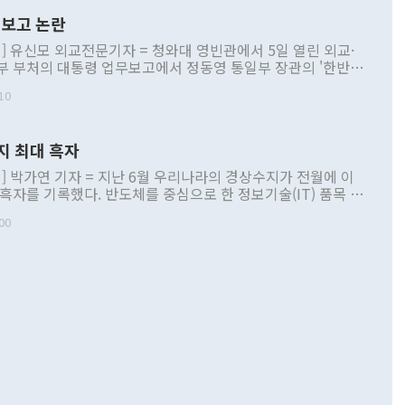
보고 논란
] 유신모 외교전문기자 = 청와대 영빈관에서 5일 열린 외교·
부 부처의 대통령 업무보고에서 정동영 통일부 장관의 '한반도
 구상'과 업무보고 발언이 논란을 빚고 있다. 이날 정 장관의
10
정부 내 조율을 거치지 않은 사안을 정책으로 추진하겠다고 공
는가 하면 사실 관계에 맞지 않은 설명도 있었다. 이재명 대통
로 신중을 기해 달라고 경고했고, 조현 외교부 장관은 '이상
지 최대 흑자
 근거한 비현실적 구상'이라는 비판을 내놨다. 그동안 정 장
책 관련 발언이 물의를 빚은 적은 여러 번 있지만 대통령과 유
] 박가연 기자 = 지난 6월 우리나라의 경상수지가 전월에 이
이 공개적으로 부정적 입장을 표명한 것은 이례적이다. 정 장
 흑자를 기록했다. 반도체를 중심으로 한 정보기술(IT) 품목 수
대북 접근법과 월권을 제어해야 한다는 목소리도 높아지고 있
간 상품수출이 처음으로 1000억달러를 넘어선 영향이다. [자
00
 따르
기자간담회를 하고 있다. [사진=통일부] 2026.07.23 ◆통일
 경상수지는 497억3000만달러 흑자로 집계됐다. 전월(386억
 넘어선 주장 정 장관은 이날 업무보고에서 '한반도 평화공존
)에 이어 두 달 연속 월간 기준 역대 최대 기록을 갈아치웠다.
 설명하면서 이재명 정부 2년차 핵심 과제로 상호 존중·평화
해 상반기 누적 경상수지 흑자는 1910억1000만달러를 기록
·핵 없는 한반도 등 3대 기본 방향을 제시했다. 정 장관은 "대
지 흑자를 견인한 것은 상품수지다. 6월 상품수지는 478억
언어는 멈춰야 한다"면서 주적 용어 대체를 주장했다. 지난 25
 흑자를 기록하며 전월에 이어 역대 최대를 다시 썼다. 국제수
D(완전하고 검증가능하며 되돌릴 수 없는 비핵화) 구도는 이미
수출은 1123억7000만달러로 전년 동월 대비 84.5% 증가하
했다. 또 "현 시점에서 흘러간 선(先)비핵화만 되뇌는 것은
 처음으로 1000억달러를 넘어섰다. 상품수입은 644억8000만
 데 힘이 되지 않는다"고 주장했다. 정 장관은 또 "정전 체제
6% 늘었다. 통관 기준으로는 반도체 수출이 전년 동월 대비
로 바꾸는 논의에 착수하겠다"면서 "북·미 정상회담 견인과
증했고 컴퓨터·주변기기(SSD)는 282.7% 증가했다. IT 품목
화의 동력을 확보하기 위해 최선을 다할 것"이라고 말했다. 하
.4% 늘었으며 비IT 품목도 ▲석유제품(47.5%) ▲화공품