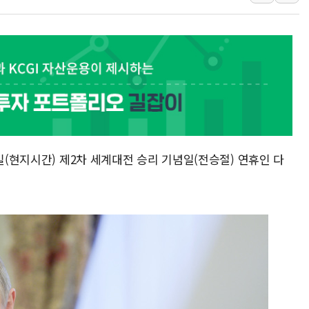
삼성전자, FMS 2026서 차
LX하우시스 "역대급 폭염에
일 안 하고 '초과근무 수당'
토마토시스템 조길주·이강찬
[특징주] 고려아연, 상반기 
한·체코 항공편 주10회로 
SBI저축은행, 최고 연 7.7
일(현지시간) 제2차 세계대전 승리 기념일(전승절) 연휴인 다