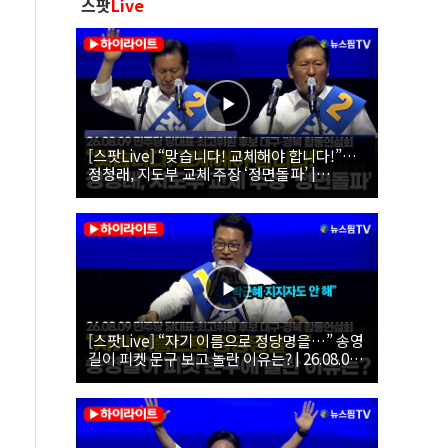
스팟
Live
[스팟Live] “맞습니다! 교체해야 합니다!”…
정청래, 지도부 교체 주장 ‘정면돌파’ |
26.08.09 더불어민주당 당대표·최고위원 후
보 대구·경북 합동연설회
[스팟Live] “자기 이름으로 정당명을…” 송영
길이 피켓 문구 보고 놀란 이유는? | 26.08.09
더불어민주당 당대표·최고위원 후보 대구·경
북 합동연설회