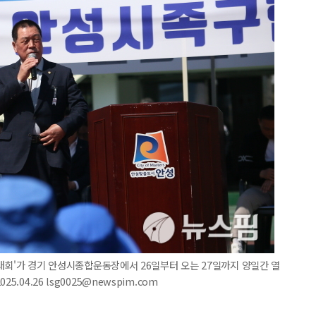
족구대회'가 경기 안성시종합운동장에서 26일부터 오는 27일까지 양일간 열
.04.26 lsg0025@newspim.com