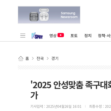
영상
포토
정치
정책·서
홈
전국
경기
'2025 안성맞춤 족구대
가
기사입력 :
2025년04월26일 16:01
최종수정 :
20