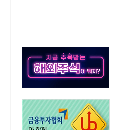
시간당 30mm 강한 비...호우 피해 없어
방…野 "청년 우롱 기괴" vs 與 "송구한 해프닝"
 2026'서 어린이 과학연극 2편 수상
우스' 잠실점, 직장인 핫플레이스로 부상
정 조율 완료…초고가·비거주 1주택 등 여론 수렴"
쇄 추돌…7세 남아 등 4명 부상
"…LG유플러스, AI 홈네트워크 구현 첫발
영하 30도 극저온 난방기술 개발한다