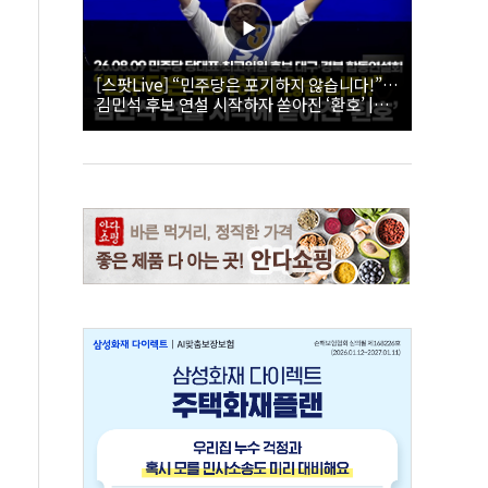
[스팟Live] “민주당은 포기하지 않습니다!”…
김민석 후보 연설 시작하자 쏟아진 ‘환호’ |
26.08.09 더불어민주당 당대표·최고위원 후
보 대구·경북 합동연설회