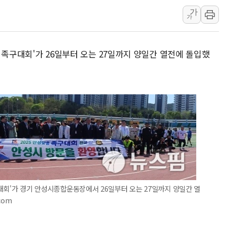
가
'호우·산사태 주의보' 울진 
가
여야, 황희 '버스 하우스' 공
풀무원재단, '국제과학연극제
맞춤 족구대회'가 26일부터 오는 27일까지 양일간 열전에 돌입했
현대그린푸드 '텍사스로드하
與 "세제개편안 8월 말 당
경인고속도로서 차량 4대 연
"AI가 먼저 알아채고 고친다
삼성전자, 美국립연구소와 
족구대회'가 경기 안성시종합운동장에서 26일부터 오는 27일까지 양일간 열
com