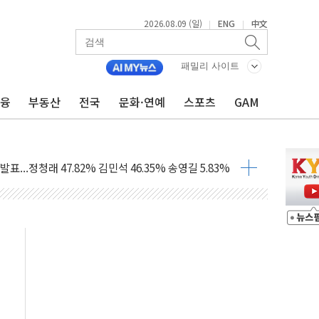
2026.08.09 (일)
ENG
中文
|
|
패밀리 사이트
 정청래에 승리…金 48.54% vs 鄭 44.40%
금융
부동산
전국
문화·연예
스포츠
GAM
경선 결과...김민석 48.54% 정청래 44.40%
발표...김민석 47.37% 정청래 45.71% 송영길 6.92%
발표...정청래 47.82% 김민석 46.35% 송영길 5.83%
발표...김민석 50.30% 정청래 41.94% 송영길 7.76%
객 400명 맞이…"마음 잇는 시간 되길"
 지급 확정되나…재상고 앞두고 막판 셈법
'행복상자' 전달
극기 거꾸로' 논란…이틀만에 철거
 예술·체육요원 최대 33% 감축
 역대 최대폭 감소한 9.4%↓…유통업계 양극화 심화
 특사'로 콜롬비아 대통령 취임식 참석