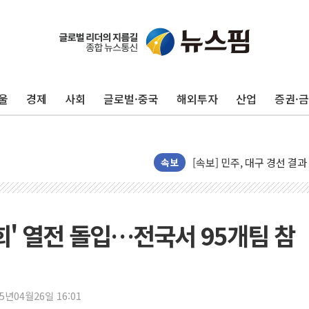
김민석, 강원·대구·경북 경선서
울
경제
사회
글로벌·중국
해외투자
산업
증권·
[속보] 민주, 강원·대구·경북 
[속보] 민주, 경북 경선 결과 
[속보] 민주, 대구 경선 결과 
[속보] 민주, 강원 경선 결과 
속보
정재헌 CEO, SKT 장기고
최태원, 노소영에 9440억
하나금융, 명동 소상공인에 
회' 열전 돌입…전국서 95개팀 참
인천시 광복절 현수막 '태
병무청, 보충역 전면 손질…
홈플러스發 대형마트 판매,
25년04월26일 16:01
윤준병·이해민 의원, '정부