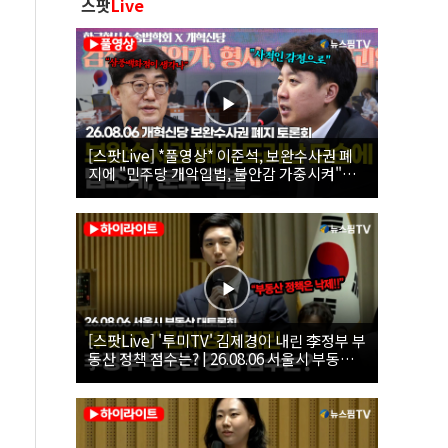
스팟
Live
[스팟Live] *풀영상* 이준석, 보완수사권 폐
지에 "민주당 개악입법, 불안감 가중시켜"｜
26.08.06 개혁신당 보완수사권 폐지 토론회
[스팟Live] '투미TV' 김제경이 내린 李정부 부
동산 정책 점수는? | 26.08.06 서울시 부동산
대토론회