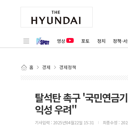
영상
포토
정치
정책·서
홈
경제
경제정책
탈석탄 촉구 '국민연금
익성 우려"
기사입력 :
2025년04월22일 15:31
최종수정 :
20