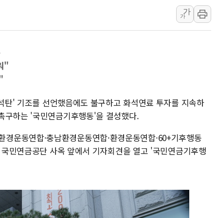
가
[종합] 특검, '양평' 원희룡 2
가
[내일날씨] 절기상 '입추'에 폭염
제천 바이오밸리 공장 옥상서 불
톤
개혁신당 "민주, '盧 수사' 악
워"
CJ온스타일, 2분기 영업익 260
"
AI 연산은 포항, 전력 저장은 영
[속보] 북, 동해상으로 미상 발사
'탈석탄' 기조를 선언했음에도 불구하고 화석연료 투자를 지속하
촉구하는 '국민연금기후행동'을 결성했다.
한국투자증권, 국내 최초 상반기 
[IPO] 니어스랩 "피지컬 AI 자
환경운동연합·충남환경운동연합·환경운동연합·60+기후행동
정로 국민연금공단 사옥 앞에서 기자회견을 열고 '국민연금기후행