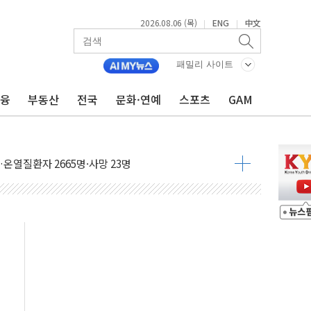
2026.08.06 (목)
ENG
中文
|
|
패밀리 사이트
금융
부동산
전국
문화·연예
스포츠
GAM
자금 유입에도 박스권…美 암호화폐 법안 처리 여부도 변수
시위 '62일째'..."대부분 여기서 상주"
온열질환자 2665명·사망 23명
두 종목에 코스피 '휘청'
3대·건물 1동 전소
리 탄도미사일 발사
10년 이상…리뉴얼이 경쟁력 가른다
유병호 구속적부심 기각
사개혁위에 보완수사권 폐지 우려 전달
수무책… 패트리엇 미사일 지원, 작년의 3분의 1
 불구속 송치