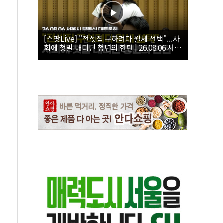
[스팟Live] "전셋집 구하려다 월세 선택"...사
회에 첫발 내디딘 청년의 한탄 | 26.08.06 서울
시 부동산 대토론회