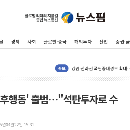
울
경제
사회
글로벌·중국
해외투자
산업
증권·
[코인 시황] 비트코인, ETF 
[르포] 39도 폭염 속 잠실 개표소 
강원·전라권 폭염중대경보 확대…
빚투·레버리지 줄었지만, 반도체 
속보
양주 가전제품 창고서 화재…차량 
[2보] 북한, 원산서 동해상 단거
종로·중구 오피스 78%가 준공 
기후행동' 출범…"석탄투자로 수
법원, '관저 이전 봐주기 감사' 
성폭력 피해자 보호단체, 경찰수
우크라, 러 탄도미사일 공격에 속
25년04월22일 15:31
"5.18은 북한 지령" 설교한 목사