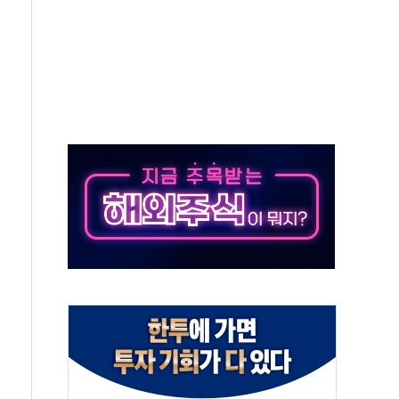
차 조사…'당정대 회의' 한동훈·방기선 수사도 속도
 절정…서울 한낮 39도
…30여분 만에 진화
연으로 형사사법 틀 바꿔…국민 불안감 가중"
억원…전년 比 21.2%↑
광…지역펀드 9·10호 확정
체 발사
영업이익 2조 돌파
율비행 기술로 글로벌 방산 시장 공략"