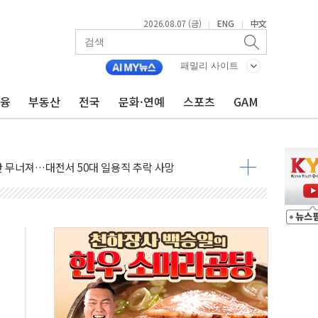
2026.08.07 (금)
ENG
中文
|
|
패밀리 사이트
금융
부동산
전국
문화·연예
스포츠
GAM
침수 예측"…건설연, AI 위험기상 기술 개발
세액공제·인증제도 개선 수혜 기대"
 무너져…대전서 50대 일용직 추락 사망
출 풀고 재개발·재건축 촉진하는 것이 부동산 정상화"
'尹 관저 이전 감사 무마' 유병호 감사위원 구속 기소
이버…내년 AI 팩토리 매출 본격화
원 환시 개입...4월 말 '56조원' 사상 최대
재단, 스타트업 지원 프로그램 성료
사기 혐의' 차가원 대표 구속 송치
놓고 국민만 잡아"
 책임' 임성근 전 사단장 항소심도 징역 3년 선고