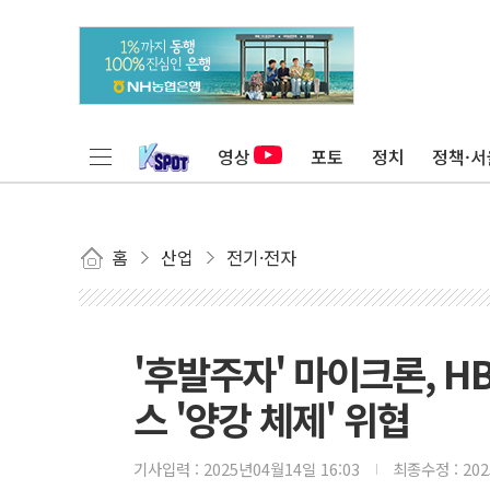
영상
포토
정치
정책·서
홈
산업
전기·전자
'후발주자' 마이크론, 
스 '양강 체제' 위협
기사입력 :
2025년04월14일 16:03
최종수정 :
20