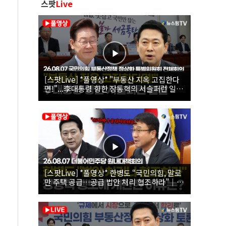
스팟
Live
[스팟Live] *풀영상* "부동산 지옥 고집한다
면!"...李대통령 향한 장동혁의 서슬퍼런 일갈
| 26.08.07 국민의힘 부동산정책 정상화 특별
위원회 전체회의
[스팟Live] *풀영상* 한병도 “국민의힘, 말로
만 주택 공급…공급 법안 처리 협조하라”｜
26.08.07 더불어민주당 원내대책회의