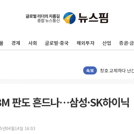
울
경제
사회
글로벌·중국
해외투자
산업
증권·
"최대 2시간 앞서 
유니슨 "국내생산
창호 교체하다 난간
장동혁 "규제와 대
속보
[속보] 종합특검, 
AI에 승부 건 네
日, 4~6월 105조
HBM 판도 흔드나…삼성·SK하이닉
오렌지플래닛 창업
경찰, '300억대 
장동혁 "집값 올려
25년04월14일 16:03
[속보] '해병 순직