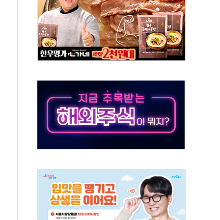
 특별위원회 전체회의서 발언하는 장동혁 대표
스텔 살인' 50대 남성 구속 송치
혹한 여름"…구윤철, 쪽방촌 폭염 대응상황 점검
육박 7년 새 7배 늘었다...폭염 대책비는 8.6배 증가
유럽 패싱… '유로화 팔아 엔화 부양' 사후 통보만
…'닥터 코퍼'가 말하는 경기 신호가 달라졌다
 노선 재개...3년 2개월 만
다양성 제고 특별 위원회 위촉장 수여식 및 1차 회의
규모 美 전력 케이블 수주