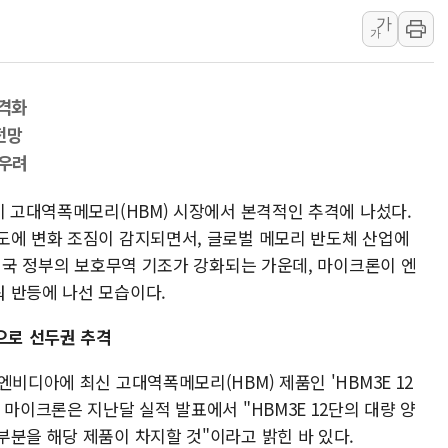
가
부동산정책 정상화
가
경찰, '강북구 오피
"취약계층에 더 가
본격화
전국 그늘막 4만개 
전망
美·日 환율공조에 
 우려
구리값 사상 최고치
에어프레미아, 호치민
이 고대역폭메모리(HBM) 시장에서 본격적인 추격에 나섰다.
도에 변화 조짐이 감지되면서, 글로벌 메모리 반도체 산업에
국민통합위, 정치 
 미국 정부의 보호무역 기조가 강화되는 가운데, 마이크론이 엔
티엠씨, 220억원 
 반등에 나선 모습이다.
으로 선두권 추격
비디아에 최신 고대역폭메모리(HBM) 제품인 'HBM3E 12
 마이크론은 지난달 실적 발표에서 "HBM3E 12단의 대량 양
부분을 해당 제품이 차지할 것"이라고 밝힌 바 있다.