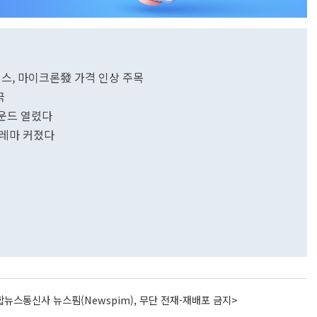
스, 마이크론發 가격 인상 주목
극
라운드 열렸다
딜레마 커졌다
뉴스통신사 뉴스핌(Newspim), 무단 전재-재배포 금지>