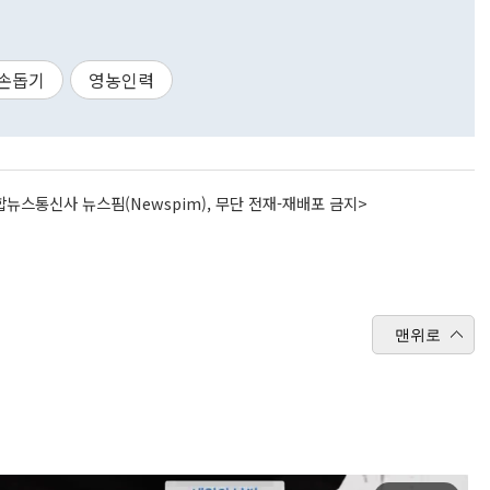
손돕기
영농인력
뉴스통신사 뉴스핌(Newspim), 무단 전재-재배포 금지>
맨위로