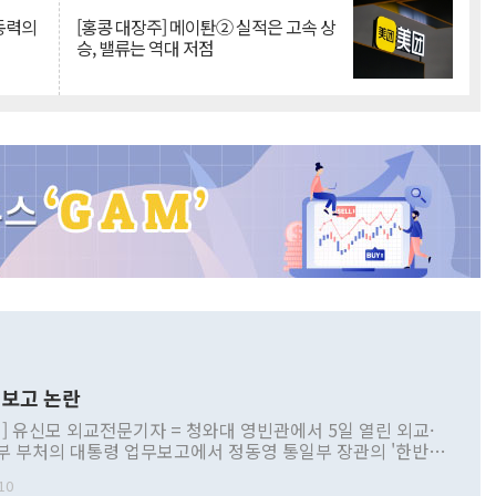
 동력의
[홍콩 대장주] 메이퇀② 실적은 고속 상
승, 밸류는 역대 저점
보고 논란
] 유신모 외교전문기자 = 청와대 영빈관에서 5일 열린 외교·
부 부처의 대통령 업무보고에서 정동영 통일부 장관의 '한반도
 구상'과 업무보고 발언이 논란을 빚고 있다. 이날 정 장관의
10
정부 내 조율을 거치지 않은 사안을 정책으로 추진하겠다고 공