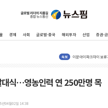
울
경제
사회
글로벌·중국
해외투자
산업
증권·
아모레퍼시픽 에스트라, 
폭염이 부른 갈등…배달기
이문아이파크자이 보류지 
샌디스크 매출 전망 기대 
속보
DL이앤씨, AI로 건설
원희룡, 종합특검 2차 
스타벅스, 장애인 치료비
발대식…영농인력 연 250만명 목
해수부, 신청사 부지 '
디엑스앤브이엑스, 남미
밸류업 공시 747곳 돌파
25년04월02일 14:38
TBH글로벌, 신규 브랜