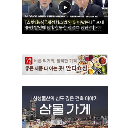
[스팟Live] "개정형소법 안 읽어봤는데" 李대
통령 발언에 당황한듯한 정성호 장관?! |
26.08.05 이재명 대통령 업무보고 - 행정안전
부, 법무부 등