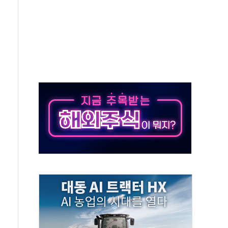
업 팁스 정책 지정형' 과제 선정
 1000만 명 돌파
R 멤버십쇼핑에 K-뷰티 공급
어 창녕공장 LED 조명 에너지 효율화 사업' 공급계약
비용 절감 정책 확대
체인 특성화 대학 지원사업 수행기업 선정
크레온 신규 고객 대상 이벤트 실시
종목 레버리지 ETF' 관련 피고발
 롯데백화점 '복합 랜드마크'로 재조성