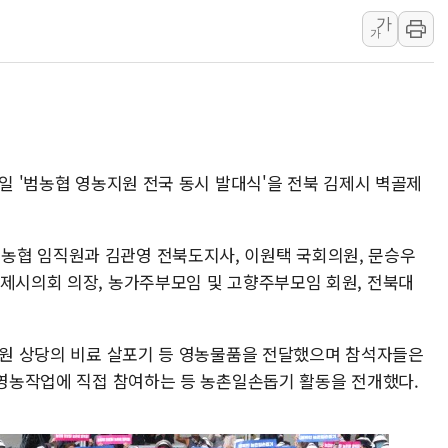
가
피알지에스앤텍, '스케일
가
토스증권, 누적 가입자 수
바이오포트, 필리핀 S&
파인테크닉스, '넥센타이
신한투자증권, 고객 투자
라온시큐어, 정부 블록
2일 '범농협 영농지원 전국 동시 발대식'을 전북 김제시 벽골제
대신증권, 네이버웹툰과 
이억원 금융위원장 '단일
농협 임직원과 김관영 전북도지사, 이원택 국회의원, 문승우
이지스자산운용, 옛 분당
김제시의회 의장, 농가주부모임 및 고향주부모임 회원, 전북대
0만원 상당의 비료 살포기 등 영농물품을 전달했으며 참석자들은
등 영농작업에 직접 참여하는 등 농촌일손돕기 활동을 전개했다.