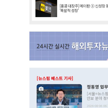
[홍콩 대장주] 메이퇀 ③ 신성장
'폭발적 성장'
[뉴스핌 베스트 기사]
정동영 업무
[서울=뉴스핌
안보 분야 정
평화공존 발전
2026-08-06 06:
발언 중에는 