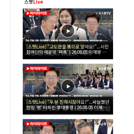
스팟
Live
[스팟Live] "교도관을 똥으로 알아요!"...시민
참여단의 매운맛 '팩폭' | 26.08.05 이재명 대
통령 업무보고 - 행정안전부, 법무부, 국무조
정실, 법제처, 인사혁신처
[스팟Live] "두 분 친하시잖아요?"...싸늘했던
현장 '빵' 터트린 李대통령 | 26.08.05 이재명
대통령 업무보고 - 행정안전부, 법무부 등