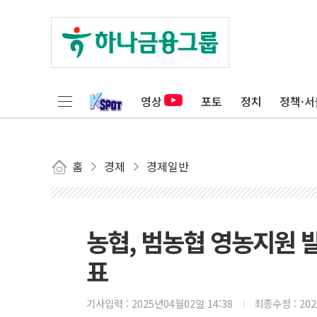
영상
포토
정치
정책·서
홈
경제
경제일반
농협, 범농협 영농지원 
표
기사입력 :
2025년04월02일 14:38
최종수정 :
20