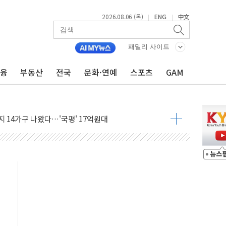
2026.08.06 (목)
ENG
中文
|
|
패밀리 사이트
금융
부동산
전국
문화·연예
스포츠
GAM
유로모니터 선정 '한국 1위 더마 브랜드'
사·카페 점주 '흉기 위협' 시비에 경찰 조사
14가구 나왔다…'국평' 17억원대
못미쳐... 시간외 거래에서 8% 하락
현장 위험 예측…안전관리 체계 전면 개편
출석…"특검 위법에 단호히 대처할 것"
 1억 기부
부산 동구' 낙점…북항 1단계 재개발 부지에 짓는다
 공공기관과 KRNA 계약
…상장사 시총 84.6% 참여
드 '타임아웃' 런던 품평회 개최