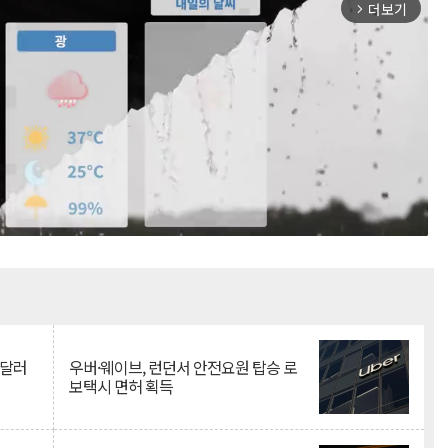
더보기
arrow_forward_ios
Mute
억달러
우버·웨이브, 런던서 안전요원 탑승 로
보택시 면허 획득