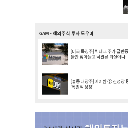
GAM
- 해외주식 투자 도우미
[미국 특징주] 빅테크 주가 급반등..
불안 잦아들고 낙관론 되살아나
[홍콩 대장주] 메이퇀 ③ 신성장
'폭발적 성장'