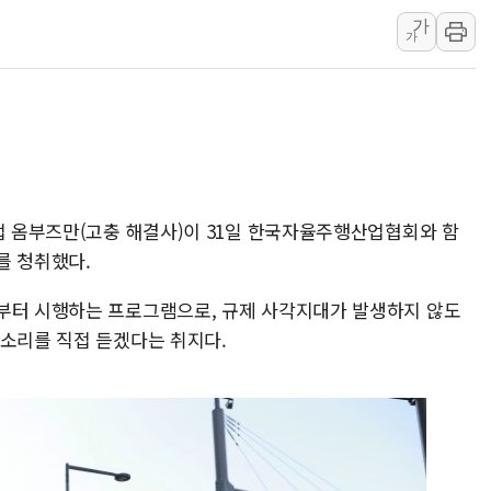
가
[속보] 민주, 제주 경선 결과 발
가
이번주 국내 주요 금융일정(8.1
美, 이란전 출구전략 만지작
강릉·동해·삼척 시간당 최대 
폐기물 수거하다 참변…60대
서울 중랑구 주택가서 흉기 난
李대통령 "결혼 때문에 손해 
기업 옴부즈만(고충 해결사)이 31일 한국자율주행산업협회와 함
를 청취했다.
여수 오동도 인근 해상서 모
추미애, '위안부' 피해자 기림
부터 시행하는 프로그램으로, 규제 사각지대가 발생하지 않도
인천 선재도 갯벌서 해루질 중
목소리를 직접 듣겠다는 취지다.
인천서 말다툼 중 어머니 흉기
'화합' 꺼낸 김민석에 '뻔뻔