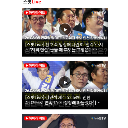
스팟
Live
[스팟Live] 환호 속 입장해 나란히 ‘찰칵’…서
로 ‘저격 연설’ 들을 때 후보들 표정은? |
26.08.08 더불어민주당 당대표·최고위원 후
보 인천 합동연설회
[스팟Live] 김민석 제주 52.64%·인천
45.09%로 연속 1위…정청래 따돌렸다’ |
26.08.08 더불어민주당 당대표·최고위원 후
보 인천 합동연설회