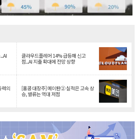
Mute
.AI
클라우드플레어 14% 급등해 신고
점...AI 지출 확대에 전망 상향
 동력의
[홍콩 대장주] 메이퇀② 실적은 고속 상
승, 밸류는 역대 저점