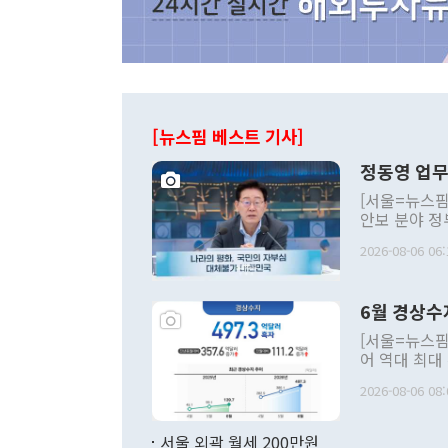
[뉴스핌 베스트 기사]
정동영 업무
[서울=뉴스핌
안보 분야 정
평화공존 발전
2026-08-06 06:
발언 중에는 
언한 것이 있
령은 공개적으
6월 경상수
주의적 희망에
관의 대북 정
[서울=뉴스핌
관 부처 장관
어 역대 최대
관의 무리한 
출 호조로 월
다. [정동영 통일부 장관이 지난달 23일 오후 서울 종로구 정부서울청사에
2026-08-06 08:
료=한국은행] 한국은행이 6일 발표한 '2026년 6월 국제수지(잠정)'에
서 취임 1주년 
면 지난 6월
부 장관 권한
1000만달러
서울 외곽 월세 200만원
발전 구상'을