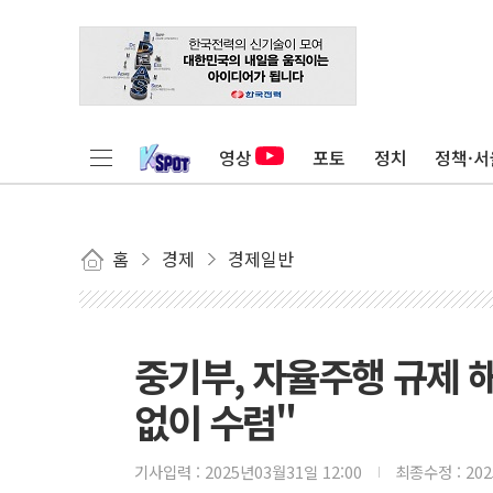
영상
포토
정치
정책·서
홈
경제
경제일반
중기부, 자율주행 규제 
없이 수렴"
기사입력 :
2025년03월31일 12:00
최종수정 :
20