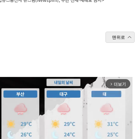
맨위로
더보기
arrow_forward_ios