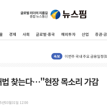
울
경제
사회
글로벌·중국
해외투자
산업
증권·
포항시 재난예산 40억 긴급 
속보
울진·영덕 '호우특보'-포항 '
[종합] 김민석, 정청래에 '0.86
인천 합동연설회 나선 송영길
해법 찾는다…"현장 목소리 가감
김민석, 2주차 제주·인천 경선서
인사하는 김민석 당대표 후보
[속보] 민주, 제주·인천 경선 결
25년03월31일 12:00
[속보] 민주, 인천 경선 결과 발