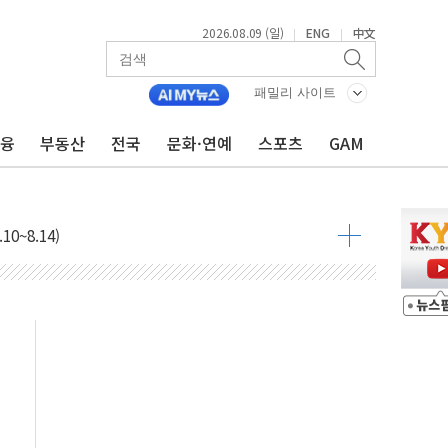
2026.08.09 (일)
ENG
中文
|
|
패밀리 사이트
금융
부동산
전국
문화·연예
스포츠
GAM
투입…고수온 양식장 복구·지원 '총력'
산사태 주의보'...경북도, 호우 피해·통제구간 없어
%p' 차 재역전 성공...金 45.42% vs 鄭 44.56%
·정청래·김민석 당대표 후보
 정청래에 승리...47.75% vs 42.08%
과 발표...김민석 47.75% 정청래 42.08%
표...김민석 45.09% 정청래 43.27% 송영길 11.63%