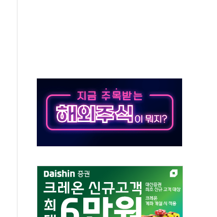
표...김민석 52.64% 정청래 39.89% 송영길 7.47%
0~8.14)
…공습 한계·탄약 부족 현실화
50㎜ 폭우…강원 동해안 강한 비 이어져
 환경미화원 수거차에 치여 사망
동…60대 남성 2명 숨져
보는 일 없게"…'결혼 페널티' 22개 과제 손본다
터보트 전복…1명 사망·1명 실종
의 날 참석..."국제적 시민 연대로 목소리 내야"
 실종 60대 나흘만에 숨진 채 발견
 살해 10대 아들 체포
' 받아친 정청래…제주 연설서 신경전 고조