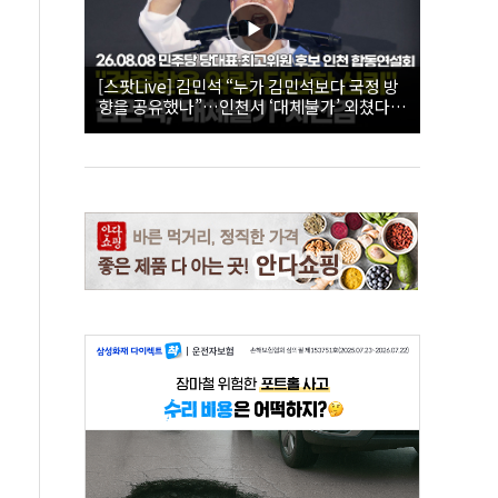
[스팟Live] 김민석 “누가 김민석보다 국정 방
향을 공유했나”…인천서 ‘대체불가’ 외쳤다 |
26.08.08 더불어민주당 당대표·최고위원 후
보 인천 합동연설회