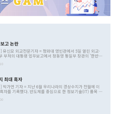
보고 논란
] 유신모 외교전문기자 = 청와대 영빈관에서 5일 열린 외교·
부 부처의 대통령 업무보고에서 정동영 통일부 장관의 '한반도
 구상'과 업무보고 발언이 논란을 빚고 있다. 이날 정 장관의
10
정부 내 조율을 거치지 않은 사안을 정책으로 추진하겠다고 공
는가 하면 사실 관계에 맞지 않은 설명도 있었다. 이재명 대통
로 신중을 기해 달라고 경고했고, 조현 외교부 장관은 '이상
지 최대 흑자
 근거한 비현실적 구상'이라는 비판을 내놨다. 그동안 정 장
책 관련 발언이 물의를 빚은 적은 여러 번 있지만 대통령과 유
] 박가연 기자 = 지난 6월 우리나라의 경상수지가 전월에 이
이 공개적으로 부정적 입장을 표명한 것은 이례적이다. 정 장
 흑자를 기록했다. 반도체를 중심으로 한 정보기술(IT) 품목 수
대북 접근법과 월권을 제어해야 한다는 목소리도 높아지고 있
간 상품수출이 처음으로 1000억달러를 넘어선 영향이다. [자
00
 따르
기자간담회를 하고 있다. [사진=통일부] 2026.07.23 ◆통일
 경상수지는 497억3000만달러 흑자로 집계됐다. 전월(386억
 넘어선 주장 정 장관은 이날 업무보고에서 '한반도 평화공존
)에 이어 두 달 연속 월간 기준 역대 최대 기록을 갈아치웠다.
 설명하면서 이재명 정부 2년차 핵심 과제로 상호 존중·평화