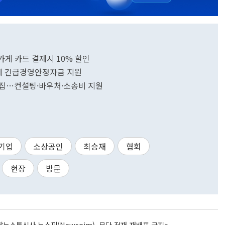
가게 카드 결제시 10% 할인
인에 긴급경영안정자금 지원
모집…컨설팅·바우처·소송비 지원
기업
소상공인
최승재
협회
현장
방문
뉴스통신사 뉴스핌(Newspim), 무단 전재-재배포 금지>