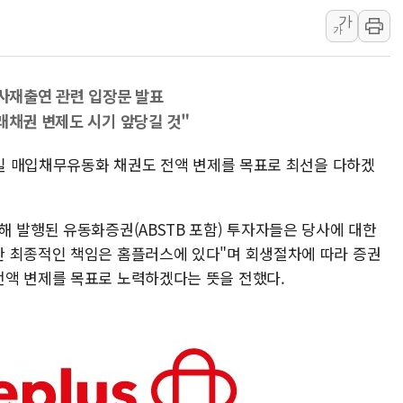
가
특정 정치인 측근 포항시 정책특보 내정설...포
가
李 "해남 태양광, 대한민국 다음 100년 밑거
李 대통령, '6시간 마라톤 부동산 2차 회의'
 사재출연 관련 입장문 발표
트럼프, 中 겨냥 폴리실리콘 관세 15% 부과
래채권 변제도 시기 앞당길 것"
[사진] 빈살만과 에르도안의 만남
이란와이어 "이란 최고지도자 위독…곧 사망
7일 매입채무유동화 채권도 전액 변제를 목표로 최선을 다하겠
남동발전, 해남군에 국내 최대 규모 400MW 
해 발행된 유동화증권(ABSTB 포함) 투자자들은 당사에 대한
한 최종적인 책임은 홈플러스에 있다"며 회생절차에 따라 증권
전액 변제를 목표로 노력하겠다는 뜻을 전했다.