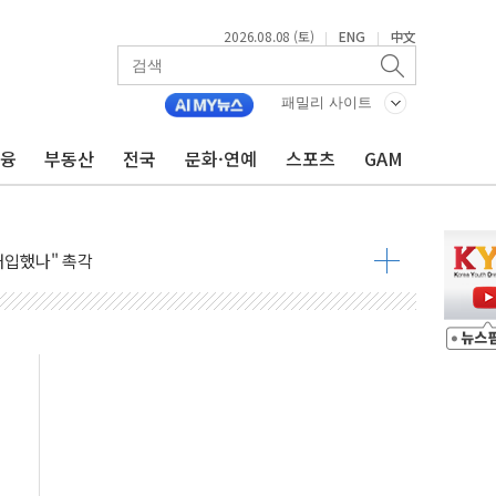
2026.08.08 (토)
ENG
中文
|
|
동결 전망 우세
패밀리 사이트
체결… 이스라엘·이란 위협에 맞설 자체 억지력 강화
금융
부동산
전국
문화·연예
스포츠
GAM
 다음 주"
령…트럼프 제동
 이상 '올스톱'… 美 해상봉쇄 영향
개입했나" 촉각
용 쇼크에 반도체주 '활짝'
우려 후퇴…나스닥 선물 1%대 상승
…9월 금리 인상 기대 후퇴
체결
라우드플레어·태양광주↑ VS 트레이드데스크·웬디스↓
종자 7359명 끝까지 찾겠다"
 톤 낮춰