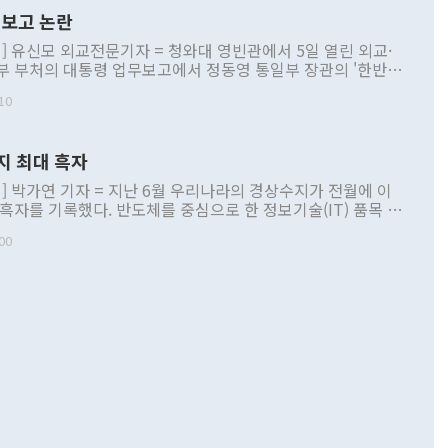
보고 논란
] 유신모 외교전문기자 = 청와대 영빈관에서 5일 열린 외교·
부 부처의 대통령 업무보고에서 정동영 통일부 장관의 '한반도
 구상'과 업무보고 발언이 논란을 빚고 있다. 이날 정 장관의
10
정부 내 조율을 거치지 않은 사안을 정책으로 추진하겠다고 공
는가 하면 사실 관계에 맞지 않은 설명도 있었다. 이재명 대통
로 신중을 기해 달라고 경고했고, 조현 외교부 장관은 '이상
지 최대 흑자
 근거한 비현실적 구상'이라는 비판을 내놨다. 그동안 정 장
책 관련 발언이 물의를 빚은 적은 여러 번 있지만 대통령과 유
] 박가연 기자 = 지난 6월 우리나라의 경상수지가 전월에 이
이 공개적으로 부정적 입장을 표명한 것은 이례적이다. 정 장
 흑자를 기록했다. 반도체를 중심으로 한 정보기술(IT) 품목 수
대북 접근법과 월권을 제어해야 한다는 목소리도 높아지고 있
간 상품수출이 처음으로 1000억달러를 넘어선 영향이다. [자
00
 따르
기자간담회를 하고 있다. [사진=통일부] 2026.07.23 ◆통일
 경상수지는 497억3000만달러 흑자로 집계됐다. 전월(386억
 넘어선 주장 정 장관은 이날 업무보고에서 '한반도 평화공존
)에 이어 두 달 연속 월간 기준 역대 최대 기록을 갈아치웠다.
 설명하면서 이재명 정부 2년차 핵심 과제로 상호 존중·평화
해 상반기 누적 경상수지 흑자는 1910억1000만달러를 기록
·핵 없는 한반도 등 3대 기본 방향을 제시했다. 정 장관은 "대
지 흑자를 견인한 것은 상품수지다. 6월 상품수지는 478억
언어는 멈춰야 한다"면서 주적 용어 대체를 주장했다. 지난 25
 흑자를 기록하며 전월에 이어 역대 최대를 다시 썼다. 국제수
D(완전하고 검증가능하며 되돌릴 수 없는 비핵화) 구도는 이미
수출은 1123억7000만달러로 전년 동월 대비 84.5% 증가하
했다. 또 "현 시점에서 흘러간 선(先)비핵화만 되뇌는 것은
 처음으로 1000억달러를 넘어섰다. 상품수입은 644억8000만
 데 힘이 되지 않는다"고 주장했다. 정 장관은 또 "정전 체제
6% 늘었다. 통관 기준으로는 반도체 수출이 전년 동월 대비
로 바꾸는 논의에 착수하겠다"면서 "북·미 정상회담 견인과
증했고 컴퓨터·주변기기(SSD)는 282.7% 증가했다. IT 품목
화의 동력을 확보하기 위해 최선을 다할 것"이라고 말했다. 하
.4% 늘었으며 비IT 품목도 ▲석유제품(47.5%) ▲화공품