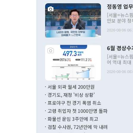
정동영 업무
[서울=뉴스핌
안보 분야 정
평화공존 발전
2026-08-06 06:
발언 중에는 
언한 것이 있
령은 공개적으
6월 경상수
주의적 희망에
관의 대북 정
[서울=뉴스핌
관 부처 장관
어 역대 최대
관의 무리한 
출 호조로 월
다. [정동영 통일부 장관이 지난달 23일 오후 서울 종로구 정부서울청사에
2026-08-06 08:
료=한국은행] 한국은행이 6일 발표한 '2026년 6월 국제수지(잠정)'에
서 취임 1주년 
면 지난 6월
부 장관 권한
1000만달러
서울 외곽 월세 200만원
발전 구상'을
이에 따라 올
적 갈등 해결
경기도, 재정 '비상 상황'
했다. 경상수
결과 혐오의 
9000만달러
프로야구 전 경기 폭염 취소
년간의 CVI
지 기준 상품
고령 취업자 첫 1000만명 돌파
무너졌다고도 
며 월간 기준
현실을 바꾸는
달러로 38.
화물선 운임 3주만에 최고
를 평화 체제
196.9% 급
검찰 수사권, 72년만에 막 내려
함께 4자 대
수출은 160