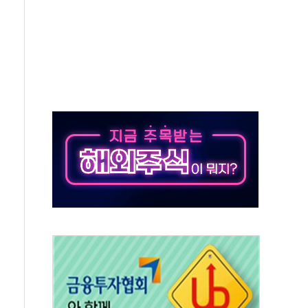
항시 '시끌'
름…수도권 집중 완화 전환점"
 주재… "전폭적 공급 확대·속도전 총력"
…美 태양광주 급등
해도 놀랍지 않아"
태양광 착공…여의도 1.6배 규모