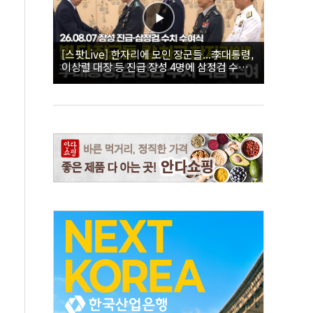
[스팟Live] 한자리에 모인 장군들...李대통령,
이상렬 대장 등 진급 장성 4명에 삼정검 수치
직접 수여｜26.08.07 장성 진급·삼정검 수치
수여식