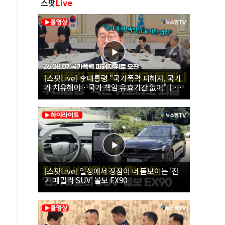
스팟
Live
[스팟Live] 李대통령 "국가폭력 피해자, 국가
가 치유해야…국가 책임 유효기간 없어"｜
26.08.07 국가폭력 피해자 위로 오찬
[스팟Live] 일상에서 장점이 더 돋보이는 '전
기 패밀리 SUV' 볼보 EX90