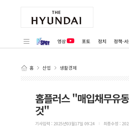
영상
포토
정치
정책·서
홈
산업
생활경제
홈플러스 "매입채무유동화
것"
기사입력 :
2025년03월17일 09:24
최종수정 :
20