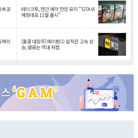
이버 공
테이크투, 연간 예약 전망 유지 "'GTA VI
예정대로 11월 출시"
 동력의
[홍콩 대장주] 메이퇀② 실적은 고속 상
승, 밸류는 역대 저점