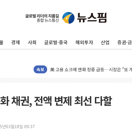
미 연준 매파 기세 꺾이나…고용 감소에 9월 
[종합] 이슬람 수니파 3국, '공동방위협정' 
울
경제
사회
글로벌·중국
해외투자
산업
증권·
트럼프, 백신·자폐증 행정명령 검토…"이르면
美 항소법원, 백악관 무도회장 공사 중단 명
이란 핵심 원유 수출항 '하르그섬', 최근 1주일
美 고용 쇼크에 엔화 장중 급등…시장은 "또 
속보
[AI MY 뉴스] 뉴욕 반도체주 프리뷰...美 고
뉴욕증시 프리뷰, 美 고용 쇼크에 금리 인상 
[종합] 美 7월 고용 2만3000명 감소 '쇼크'
 채권, 전액 변제 최선 다할
[사진] 이슬람 수니파 3개국, 공동방위협정 
뉴욕증시 개장 전 특징주...아틀라시안·클
보훈부, 미 DPAA와 MOU… "6·25 미군 실
25년03월18일 09:37
트럼프 "금리 내려야"…파월 때와 달리 워시엔