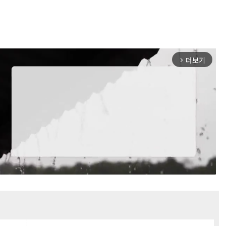
더보기
arrow_forward_ios
Mute