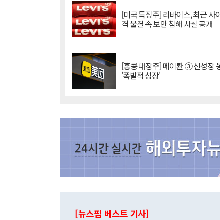
[미국 특징주] 리바이스, 최근 사
격 물결 속 보안 침해 사실 공개
[홍콩 대장주] 메이퇀 ③ 신성장
'폭발적 성장'
[뉴스핌 베스트 기사]