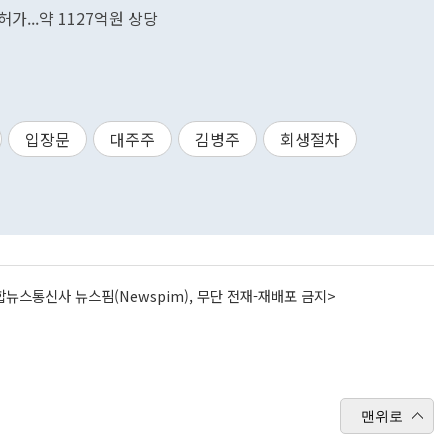
가...약 1127억원 상당
입장문
대주주
김병주
회생절차
뉴스통신사 뉴스핌(Newspim), 무단 전재-재배포 금지>
맨위로