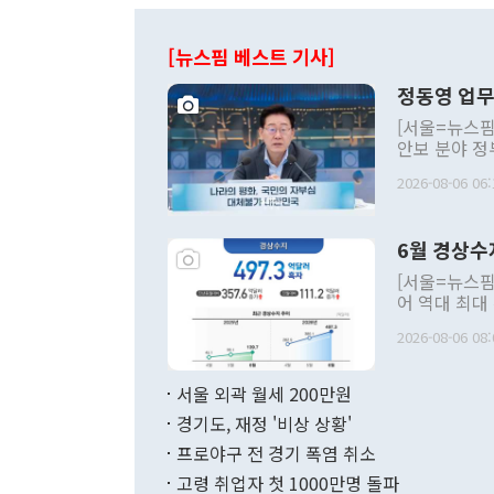
[뉴스핌 베스트 기사]
정동영 업무
[서울=뉴스핌
안보 분야 정
평화공존 발전
2026-08-06 06:
발언 중에는 
언한 것이 있
령은 공개적으
6월 경상수
주의적 희망에
관의 대북 정
[서울=뉴스핌
관 부처 장관
어 역대 최대
관의 무리한 
출 호조로 월
다. [정동영 통일부 장관이 지난달 23일 오후 서울 종로구 정부서울청사에
2026-08-06 08:
료=한국은행] 한국은행이 6일 발표한 '2026년 6월 국제수지(잠정)'에
서 취임 1주년 
면 지난 6월
부 장관 권한
1000만달러
서울 외곽 월세 200만원
발전 구상'을
이에 따라 올
적 갈등 해결
경기도, 재정 '비상 상황'
했다. 경상수
결과 혐오의 
9000만달러
프로야구 전 경기 폭염 취소
년간의 CVI
지 기준 상품
고령 취업자 첫 1000만명 돌파
무너졌다고도 
며 월간 기준