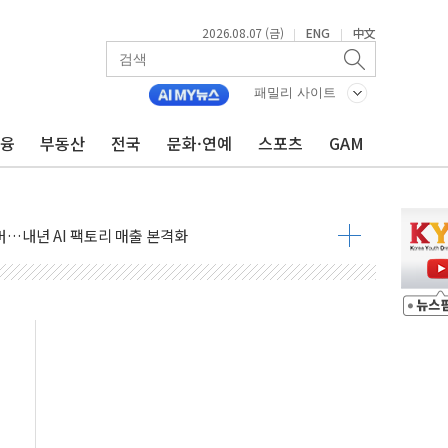
2026.08.07 (금)
ENG
中文
|
|
침수 예측"…건설연, AI 위험기상 기술 개발
세액공제·인증제도 개선 수혜 기대"
패밀리 사이트
 무너져…대전서 50대 일용직 추락 사망
금융
부동산
전국
문화·연예
스포츠
GAM
출 풀고 재개발·재건축 촉진하는 것이 부동산 정상화"
'尹 관저 이전 감사 무마' 유병호 감사위원 구속 기소
이버…내년 AI 팩토리 매출 본격화
원 환시 개입...4월 말 '56조원' 사상 최대
재단, 스타트업 지원 프로그램 성료
사기 혐의' 차가원 대표 구속 송치
놓고 국민만 잡아"
 책임' 임성근 전 사단장 항소심도 징역 3년 선고
 특별위원회 전체회의서 발언하는 장동혁 대표
스텔 살인' 50대 남성 구속 송치
혹한 여름"…구윤철, 쪽방촌 폭염 대응상황 점검