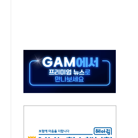
육박 7년 새 7배 늘었다...폭염 대책비는 8.6배 증가
유럽 패싱… '유로화 팔아 엔화 부양' 사후 통보만
…'닥터 코퍼'가 말하는 경기 신호가 달라졌다
 노선 재개...3년 2개월 만
다양성 제고 특별 위원회 위촉장 수여식 및 1차 회의
규모 美 전력 케이블 수주