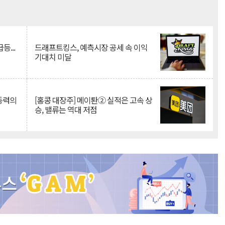
Mute
등...
드래프트킹스, 예측시장 공세 속 이익
기대치 미달
 동력의
[홍콩 대장주] 메이퇀② 실적은 고속 상
승, 밸류는 역대 저점