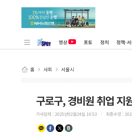
영상
포토
정치
정책·서
홈
사회
서울시
구로구, 경비원 취업 지
기사입력 :
2025년02월24일 10:53
최종수정 :
20