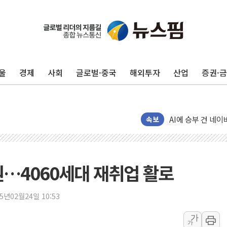
"최대 2시간 앞서 
유니슨 "국내생산
창호 교체하다 난간
울
경제
사회
글로벌·중국
해외투자
산업
증권·
장동혁 "규제와 대
[속보] 종합특검, 
AI에 승부 건 네
日, 4~6월 105조
속보
오렌지플래닛 창업
경찰, '300억대 
장동혁 "집값 올려
원…4060세대 재취업 활로
[속보] '해병 순직
부동산정책 정상화
25년02월24일 10:53
경찰, '강북구 오피
가
가
"취약계층에 더 가