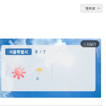
맨위로
더보기
arrow_forward_ios