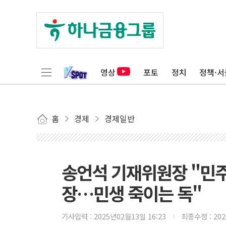
영상
포토
정치
정책·서
홈
경제
경제일반
송언석 기재위원장 "민주당
장…민생 죽이는 독"
기사입력 :
2025년02월13일 16:23
최종수정 :
20