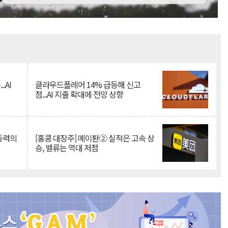
Mute
.AI
클라우드플레어 14% 급등해 신고
점...AI 지출 확대에 전망 상향
 동력의
[홍콩 대장주] 메이퇀② 실적은 고속 상
승, 밸류는 역대 저점