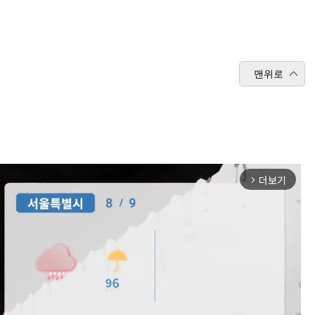
맨위로
더보기
arrow_forward_ios