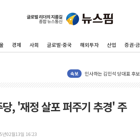
포항시 재난예산 40억 긴급 
울진·영덕 '호우특보'-포항 '
[종합] 김민석, 정청래에 '0.86
울
경제
사회
글로벌·중국
해외투자
산업
증권·
인천 합동연설회 나선 송영길
김민석, 2주차 제주·인천 경선서
인사하는 김민석 당대표 후보
[속보] 민주, 제주·인천 경선 결
속보
[속보] 민주, 인천 경선 결과 발
[속보] 민주, 제주 경선 결과 발
이번주 국내 주요 금융일정(8.1
, '재정 살포 퍼주기 추경' 주
美, 이란전 출구전략 만지작
강릉·동해·삼척 시간당 최대 
폐기물 수거하다 참변…60대
25년02월13일 16:23
서울 중랑구 주택가서 흉기 난