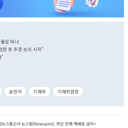
급물살 타나
검한 후 추경 논의 시작"
라"
송언석
기재위
기재위원장
뉴스통신사 뉴스핌(Newspim), 무단 전재-재배포 금지>