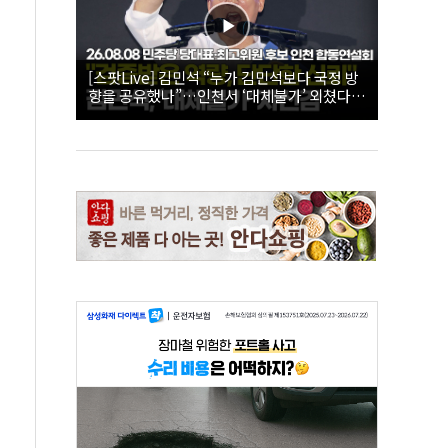
[스팟Live] 김민석 “누가 김민석보다 국정 방
향을 공유했나”…인천서 ‘대체불가’ 외쳤다 |
26.08.08 더불어민주당 당대표·최고위원 후
보 인천 합동연설회