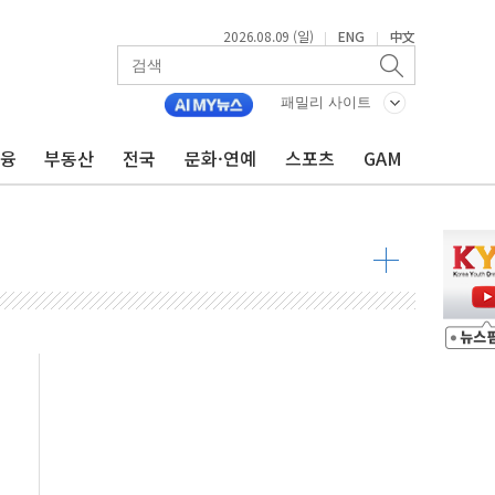
2026.08.09 (일)
ENG
中文
|
|
투입…고수온 양식장 복구·지원 '총력'
산사태 주의보'...경북도, 호우 피해·통제구간 없어
패밀리 사이트
%p' 차 재역전 성공...金 45.42% vs 鄭 44.56%
금융
부동산
전국
문화·연예
스포츠
GAM
·정청래·김민석 당대표 후보
 정청래에 승리...47.75% vs 42.08%
과 발표...김민석 47.75% 정청래 42.08%
표...김민석 45.09% 정청래 43.27% 송영길 11.63%
표...김민석 52.64% 정청래 39.89% 송영길 7.47%
0~8.14)
…공습 한계·탄약 부족 현실화
50㎜ 폭우…강원 동해안 강한 비 이어져
 환경미화원 수거차에 치여 사망
동…60대 남성 2명 숨져