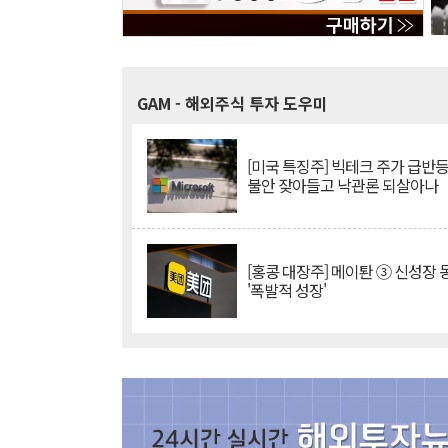
GAM
- 해외주식 투자 도우미
[미국 특징주] 빅테크 주가 급반등..
불안 잦아들고 낙관론 되살아나
[홍콩 대장주] 메이퇀 ③ 신성장
'폭발적 성장'