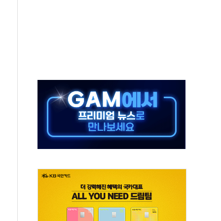
보는 일 없게"…'결혼 페널티' 22개 과제 손본다
터보트 전복…1명 사망·1명 실종
의 날 참석..."국제적 시민 연대로 목소리 내야"
 실종 60대 나흘만에 숨진 채 발견
 살해 10대 아들 체포
' 받아친 정청래…제주 연설서 신경전 고조