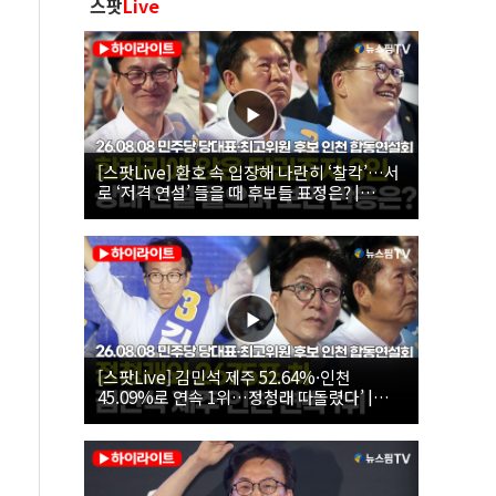
스팟
Live
[스팟Live] 환호 속 입장해 나란히 ‘찰칵’…서
로 ‘저격 연설’ 들을 때 후보들 표정은? |
26.08.08 더불어민주당 당대표·최고위원 후
보 인천 합동연설회
[스팟Live] 김민석 제주 52.64%·인천
45.09%로 연속 1위…정청래 따돌렸다’ |
26.08.08 더불어민주당 당대표·최고위원 후
보 인천 합동연설회