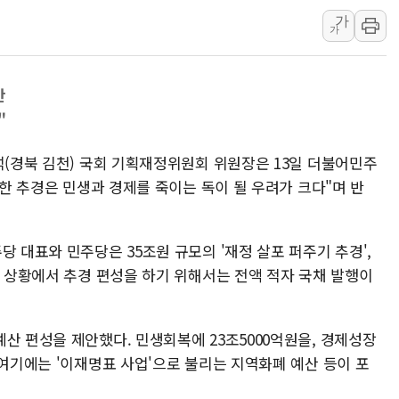
가
李대통령 "결혼 때문에 손해 
가
여수 오동도 인근 해상서 모
추미애, '위안부' 피해자 기림
안
인천 선재도 갯벌서 해루질 중
"
인천서 말다툼 중 어머니 흉기
'화합' 꺼낸 김민석에 '뻔뻔
석(경북 김천) 국회 기획재정위원회 위원장은 13일 더불어민주
별한 추경은 민생과 경제를 죽이는 독이 될 우려가 크다"며 반
당 대표와 민주당은 35조원 규모의 '재정 살포 퍼주기 추경',
정 상황에서 추경 편성을 하기 위해서는 전액 적자 국채 발행이
산 편성을 제안했다. 민생회복에 23조5000억원을, 경제성장
 여기에는 '이재명표 사업'으로 불리는 지역화폐 예산 등이 포