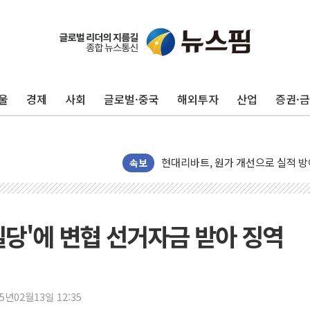
트럼프, '원정출산 시민권 차단' 
트럼프 "이란전 조만간 끝날 것"…
울
경제
사회
글로벌·중국
해외투자
산업
증권·
"세금 부담 덜자"…비거주 1주택자
세금 부담 커진 고가 1주택자…맞
현대리바트, 원가 개선으로 실적 방
[금/유가] 이란의 호르무즈 해협 통
속보
뉴욕증시, 유가·금리 부담에 하락…
이란, 오만과 호르무즈 해협 재개방 
[민주 당권주자 일정] 송영길·정청래
 일당'에 변협 선거자금 받아 징역
李대통령, 오늘 부동산 정책 점검 
[오늘의 정치일정] 8월 7일(금)
[오늘의 국회일정] 상임위·세미나·기
25년02월13일 12:35
이란, 美·이스라엘 선박 호르무즈 