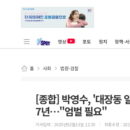
영상
포토
정치
정책·서
홈
사회
법원·검찰
[종합] 박영수, '대장동
7년…"엄벌 필요"
기사입력 :
2025년02월13일 12:35
최종수정 :
20