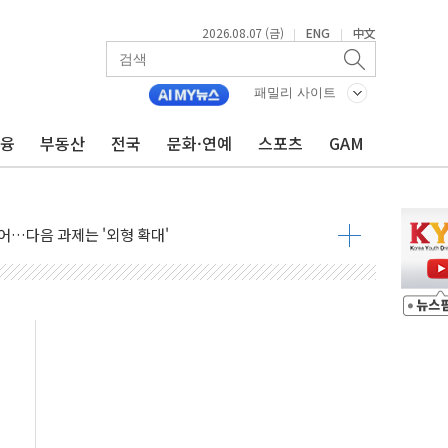
2026.08.07 (금)
ENG
中文
|
|
행정명령 서명…출생시민권 제한 재시동
패밀리 사이트
군수품 부족설 일축 "막대한 무기 보유"
금융
부동산
전국
문화·연예
스포츠
GAM
 귀환 조짐에 전월세시장 '긴장'
교환·재매수·다운사이징 '저울질'
어…다음 과제는 '외형 확대'
항 제한 검토에 유가 3% 급등…금값 보합
다우 5거래일 랠리 '마침표'
합의 막바지.."美와 직접 협상 없어"
·김민석 후보 - 8월 7일
2차 회의…주택 공급 대책 막바지 조율할 듯
자회견·주요 정당 - 8월 7일
통항 제한 추진…美 "통행 막을 권한 없어"