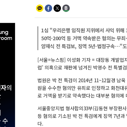
1심 "우리은행 임직원 지위에서 사익 위해 
50억·200억 등 거액 약속받은 혐의는 무죄
양재식 전 특검보, 징역 5년·법정구속…"도
[서울=뉴스핌] 이성화 기자 = 대장동 개발업
럽' 의혹으로 재판에 넘겨진 박영수 전 특별
법원은 박 전 특검이 2014년 11~12월경
원을 수수한 혐의만 유죄로 인정하고 화천대
로 거액을 받기로 약속했다는 대부분 혐의에 
서울중앙지법 형사합의33부(김동현 부장판사
등 혐의로 기소된 박 전 특검에게 징역 7년과 
다.