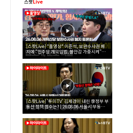
스팟
Live
[스팟Live] *풀영상* 이준석, 보완수사권 폐
지에 "민주당 개악입법, 불안감 가중시켜"｜
26.08.06 개혁신당 보완수사권 폐지 토론회
[스팟Live] '투미TV' 김제경이 내린 李정부 부
동산 정책 점수는? | 26.08.06 서울시 부동산
대토론회