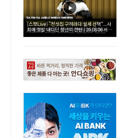
[스팟Live] "전셋집 구하려다 월세 선택"...사
회에 첫발 내디딘 청년의 한탄 | 26.08.06 서울
시 부동산 대토론회