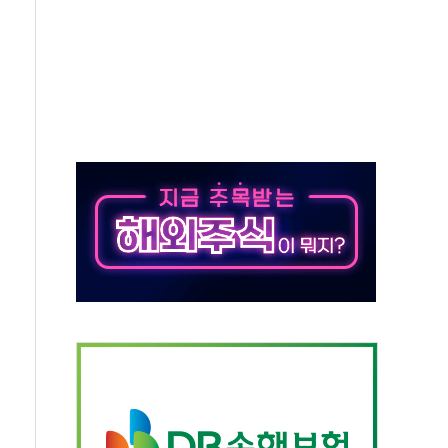
분 상승… "2분기 기업 순이익 21% 증가" 전망
으로 나토 회원국 공격 검토… 거짓 깃발 작전"
 재회…로봇·AI 데이터센터·모빌리티 구체화
나·아이온큐·도어대시↑ VS 샌디스크·피그마·앱러빈↓
급 반대…상법·자본시장법 개정 논의"
주 차익실현 속 혼조세...웨스턴디지털·샌디스크↓
사에 긴급 안보 점검회의