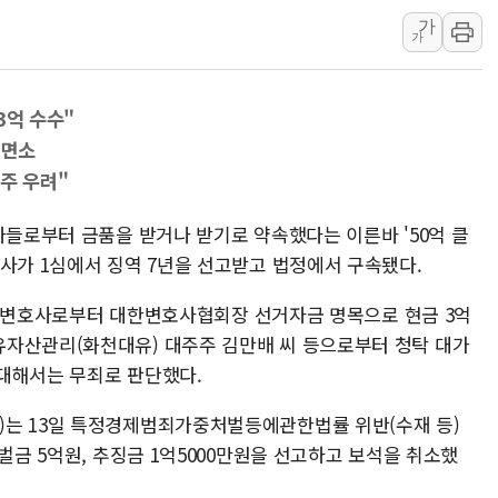
가
유럽증시, 견조한 실적 소화하며 대부
가
리투아니아 국방 "러, 우크라 드론
구광모, 내주 실리콘밸리서 젠슨 황
3억 수수"
뉴욕증시 개장 전 특징주...모더
·면소
김정관 장관 "영업이익 N% 성과
주 우려"
뉴욕증시 프리뷰, 미 주가선물 AI
청와대, 북한 단거리 탄도미사일 발
자들로부터 금품을 받거나 받기로 약속했다는 이른바 '50억 클
검사가 1심에서 징역 7년을 선고받고 법정에서 구속됐다.
 남욱 변호사로부터 대한변호사협회장 선거자금 명목으로 현금 3억
유자산관리(화천대유) 대주주 김만배 씨 등으로부터 청탁 대가
대해서는 무죄로 판단했다.
)는 13일 특정경제범죄가중처벌등에관한법률 위반(수재 등)
벌금 5억원, 추징금 1억5000만원을 선고하고 보석을 취소했