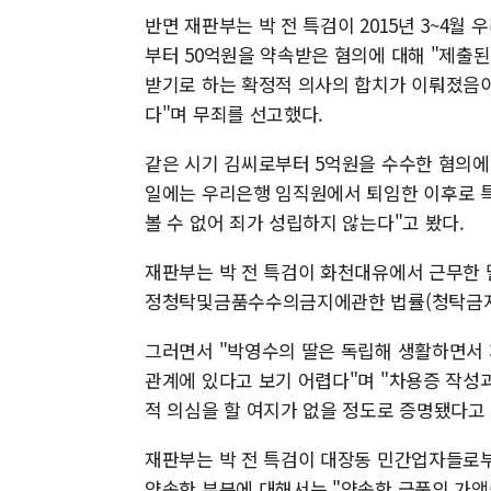
반면 재판부는 박 전 특검이 2015년 3~4월
부터 50억원을 약속받은 혐의에 대해 "제출
받기로 하는 확정적 의사의 합치가 이뤄졌음
다"며 무죄를 선고했다.
같은 시기 김씨로부터 5억원을 수수한 혐의에 
일에는 우리은행 임직원에서 퇴임한 이후로 
볼 수 없어 죄가 성립하지 않는다"고 봤다.
재판부는 박 전 특검이 화천대유에서 근무한 
정청탁및금품수수의금지에관한 법률(청탁금지법
그러면서 "박영수의 딸은 독립해 생활하면서
관계에 있다고 보기 어렵다"며 "차용증 작성
적 의심을 할 여지가 없을 정도로 증명됐다고
재판부는 박 전 특검이 대장동 민간업자들로부
약속한 부분에 대해서는 "약속한 금품의 가액