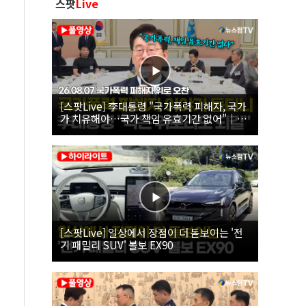
스팟
Live
[스팟Live] 李대통령 "국가폭력 피해자, 국가
가 치유해야…국가 책임 유효기간 없어"｜
26.08.07 국가폭력 피해자 위로 오찬
[스팟Live] 일상에서 장점이 더 돋보이는 '전
기 패밀리 SUV' 볼보 EX90