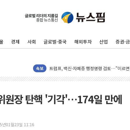
울
경제
사회
글로벌·중국
해외투자
산업
증권·
미 연준 매파 기세 꺾이나…고용 감소에 9월 
[종합] 이슬람 수니파 3국, '공동방위협정' 
트럼프, 백신·자폐증 행정명령 검토…"이르면
속보
美 항소법원, 백악관 무도회장 공사 중단 명
이란 핵심 원유 수출항 '하르그섬', 최근 1주일
美 고용 쇼크에 엔화 장중 급등…시장은 "또 
통위원장 탄핵 '기각'…174일 만에
[AI MY 뉴스] 뉴욕 반도체주 프리뷰...美 고
뉴욕증시 프리뷰, 美 고용 쇼크에 금리 인상 
[종합] 美 7월 고용 2만3000명 감소 '쇼크'
25년01월23일 11:16
[사진] 이슬람 수니파 3개국, 공동방위협정 