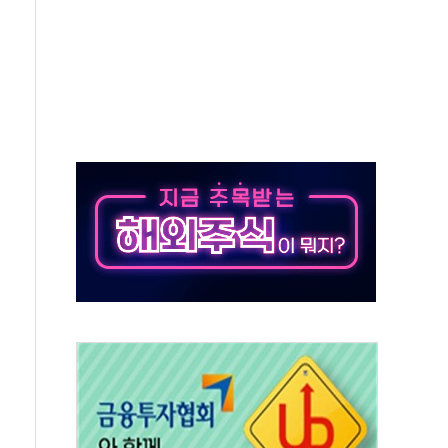
라우드플레어·태양광주↑ VS 트레이드데스크·웬디스↓
종자 7359명 끝까지 찾겠다"
 톤 낮춰
항시 '시끌'
름…수도권 집중 완화 전환점"
 주재… "전폭적 공급 확대·속도전 총력"
…美 태양광주 급등
해도 놀랍지 않아"
태양광 착공…여의도 1.6배 규모