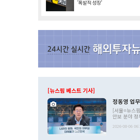
'폭발적 성장'
[뉴스핌 베스트 기사]
정동영 업무
[서울=뉴스핌
안보 분야 정
평화공존 발전
2026-08-06 06:
발언 중에는 
언한 것이 있