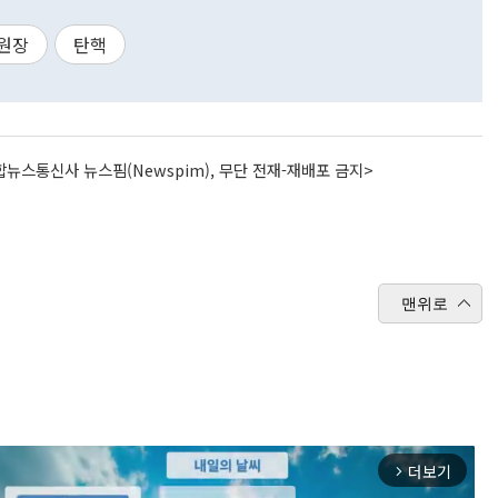
원장
탄핵
뉴스통신사 뉴스핌(Newspim), 무단 전재-재배포 금지>
맨위로
더보기
arrow_forward_ios