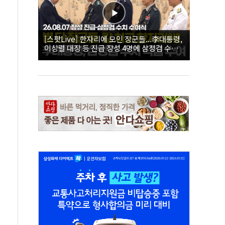
[스팟Live] 한자리에 모인 장군들...李대통령,
이상렬 대장 등 진급 장성 4명에 삼정검 수치
직접 수여｜26.08.07 장성 진급·삼정검 수치
수여식