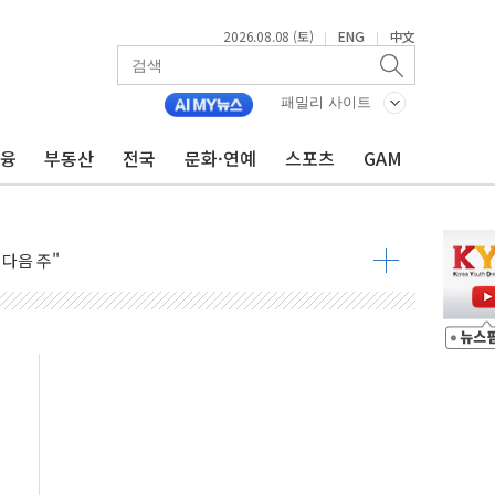
2026.08.08 (토)
ENG
中文
|
|
패밀리 사이트
금융
부동산
전국
문화·연예
스포츠
GAM
동결 전망 우세
체결… 이스라엘·이란 위협에 맞설 자체 억지력 강화
 다음 주"
령…트럼프 제동
 이상 '올스톱'… 美 해상봉쇄 영향
개입했나" 촉각
용 쇼크에 반도체주 '활짝'
우려 후퇴…나스닥 선물 1%대 상승
…9월 금리 인상 기대 후퇴
체결