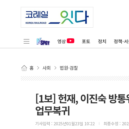
영상
포토
정치
정책·서
홈
사회
법원·검찰
[1보] 헌재, 이진숙 방
업무복귀
기사입력 :
2025년01월23일 10:22
최종수정 :
20