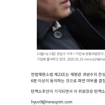
[서울=뉴스핌] 정일구 기자 = 이진숙 방통위원장이
기일에 출석하고 있다. 2025.01.23 mironj19@n
헌법재판소법 제23조는 재판관 과반수의 찬성
6명 이상이 동의하는 것으로 파면 여부를 결
탄핵소추안이 기각되면서 이 위원장은 탄핵소추
hyun9@newspim.com