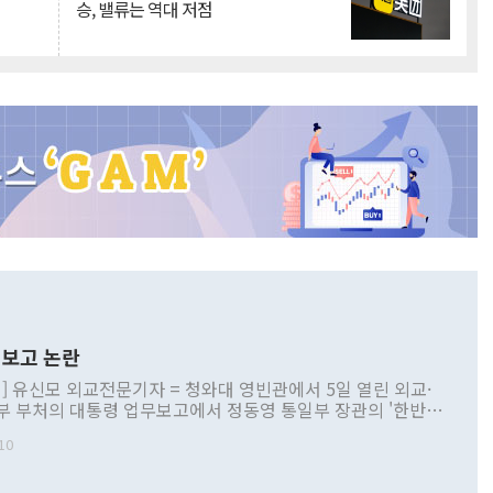
승, 밸류는 역대 저점
보고 논란
] 유신모 외교전문기자 = 청와대 영빈관에서 5일 열린 외교·
부 부처의 대통령 업무보고에서 정동영 통일부 장관의 '한반도
 구상'과 업무보고 발언이 논란을 빚고 있다. 이날 정 장관의
10
정부 내 조율을 거치지 않은 사안을 정책으로 추진하겠다고 공
는가 하면 사실 관계에 맞지 않은 설명도 있었다. 이재명 대통