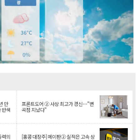
Mute
년 만
프론트도어 ② 사상 최고가 경신…"변
자 반색
곡점 지났다"
 동력의
[홍콩 대장주] 메이퇀② 실적은 고속 상