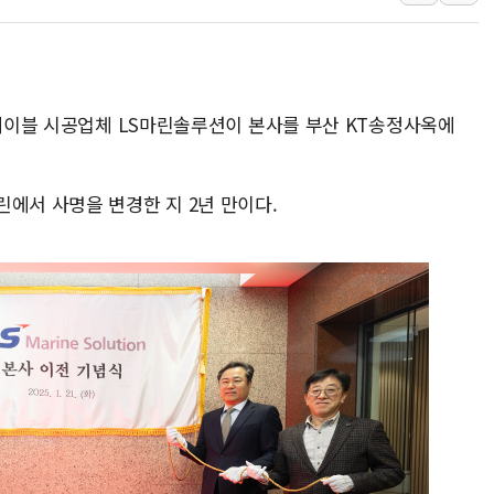
해군과 함께하는 '불금전파, 송정' 시
강원도 폭염특보 11일째…온열질환·가
[코인 시황] 비트코인, ETF 자금 
[르포] 39도 폭염 속 잠실 개표소 시위
저케이블 시공업체 LS마린솔루션이 본사를 부산 KT송정사옥에
강원·전라권 폭염중대경보 확대…온열질
빚투·레버리지 줄었지만, 반도체 두 종
[2보] 북한, 원산서 동해상 단거리 
에서 사명을 변경한 지 2년 만이다.