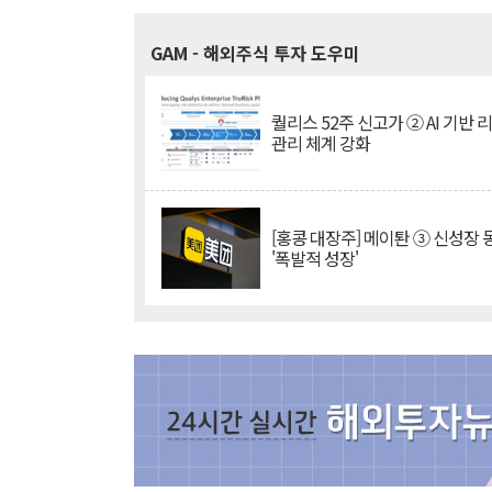
GAM
- 해외주식 투자 도우미
퀄리스 52주 신고가 ② AI 기반 
관리 체계 강화
[홍콩 대장주] 메이퇀 ③ 신성장
'폭발적 성장'