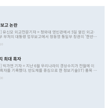
보고 논란
] 유신모 외교전문기자 = 청와대 영빈관에서 5일 열린 외교·
부 부처의 대통령 업무보고에서 정동영 통일부 장관의 '한반도
 구상'과 업무보고 발언이 논란을 빚고 있다. 이날 정 장관의
10
정부 내 조율을 거치지 않은 사안을 정책으로 추진하겠다고 공
는가 하면 사실 관계에 맞지 않은 설명도 있었다. 이재명 대통
로 신중을 기해 달라고 경고했고, 조현 외교부 장관은 '이상
지 최대 흑자
 근거한 비현실적 구상'이라는 비판을 내놨다. 그동안 정 장
책 관련 발언이 물의를 빚은 적은 여러 번 있지만 대통령과 유
] 박가연 기자 = 지난 6월 우리나라의 경상수지가 전월에 이
이 공개적으로 부정적 입장을 표명한 것은 이례적이다. 정 장
 흑자를 기록했다. 반도체를 중심으로 한 정보기술(IT) 품목 수
대북 접근법과 월권을 제어해야 한다는 목소리도 높아지고 있
간 상품수출이 처음으로 1000억달러를 넘어선 영향이다. [자
00
 따르
기자간담회를 하고 있다. [사진=통일부] 2026.07.23 ◆통일
 경상수지는 497억3000만달러 흑자로 집계됐다. 전월(386억
 넘어선 주장 정 장관은 이날 업무보고에서 '한반도 평화공존
)에 이어 두 달 연속 월간 기준 역대 최대 기록을 갈아치웠다.
 설명하면서 이재명 정부 2년차 핵심 과제로 상호 존중·평화
해 상반기 누적 경상수지 흑자는 1910억1000만달러를 기록
·핵 없는 한반도 등 3대 기본 방향을 제시했다. 정 장관은 "대
지 흑자를 견인한 것은 상품수지다. 6월 상품수지는 478억
언어는 멈춰야 한다"면서 주적 용어 대체를 주장했다. 지난 25
 흑자를 기록하며 전월에 이어 역대 최대를 다시 썼다. 국제수
D(완전하고 검증가능하며 되돌릴 수 없는 비핵화) 구도는 이미
수출은 1123억7000만달러로 전년 동월 대비 84.5% 증가하