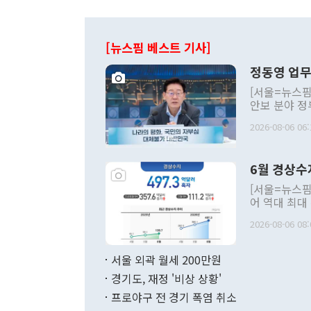
[뉴스핌 베스트 기사]
정동영 업무
[서울=뉴스핌
안보 분야 정
평화공존 발전
2026-08-06 06:
발언 중에는 
언한 것이 있
령은 공개적으
6월 경상수
주의적 희망에
관의 대북 정
[서울=뉴스핌
관 부처 장관
어 역대 최대
관의 무리한 
출 호조로 월
다. [정동영 통일부 장관이 지난달 23일 오후 서울 종로구 정부서울청사에
2026-08-06 08:
료=한국은행] 한국은행이 6일 발표한 '2026년 6월 국제수지(잠정)'에
서 취임 1주년 
면 지난 6월
부 장관 권한
1000만달러
서울 외곽 월세 200만원
발전 구상'을
이에 따라 올
적 갈등 해결
경기도, 재정 '비상 상황'
했다. 경상수
결과 혐오의 
9000만달러
프로야구 전 경기 폭염 취소
년간의 CVI
지 기준 상품