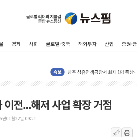
금값 7주 만에 최고…美 고용 둔화·
[인도증시] 중동 긴장 완화에 실적 호
러, 1인칭시점 드론으로 우크라 민간
울
경제
사회
글로벌·중국
해외투자
산업
증권·
[베트남 증시] 지수 하락 속 'DGC
'월가의 황제' 다이먼 "금융시장 레
양주 섬유염색공장서 화재 1명 중상…
속보
김정관 산업부 장관 "주 52시간 손봐
해군 1함대 창설 80주년…지역과 함께
[3보] 북, 원산서 동해로 단거리 탄도
 이전...해저 사업 확장 거점
우크라 드론 전술, 중남미 콜롬비아에
동해해경, 독도 해상서 부유물 감긴 
25년01월22일 09:21
주한미군 "오산기지 누출, 백린 아닌 
구미 폐염산처리업체서 불 2시간30여
가
가