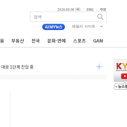
2026.08.06 (목)
ENG
中文
|
|
호르무즈 재개방 기대에 강세
조까지, 상승...호실적 보고 기업 상승세 뚜렷
패밀리 사이트
인 '사파리' 공격… 시민들 공포감 극대화 전략
금융
부동산
전국
문화·연예
스포츠
GAM
' 임시 주총 기대감에 홀로 상한가…마진 잔액은 사상 최고
버리지 위험수위…숨은 차입이 더 큰 변수"
대응 1단계 진압 중
야, 경쟁상대 中과 비교해야"
하는 '선봉'의 대민 봉사
미사일 1발 발사… 올해 10번째·42일 만 도발
 새 안보 위기… 반군·마약카르텔이 습득해 전투 활용
어선 구조
무해한 표면 부식 물질"
분만에 진화...외국인 노동자 숨져