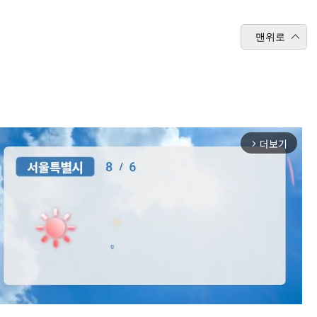
맨위로
더보기
arrow_forward_ios