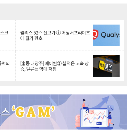
Mute
리스크
퀄리스 52주 신고가 ① 어닝서프라이즈
에 월가 환호
 동력의
[홍콩 대장주] 메이퇀② 실적은 고속 상
승, 밸류는 역대 저점