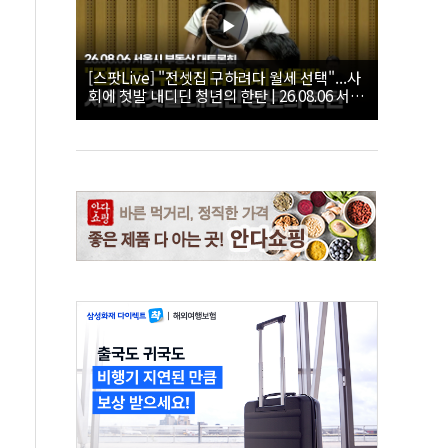
[스팟Live] "전셋집 구하려다 월세 선택"...사
회에 첫발 내디딘 청년의 한탄 | 26.08.06 서울
시 부동산 대토론회