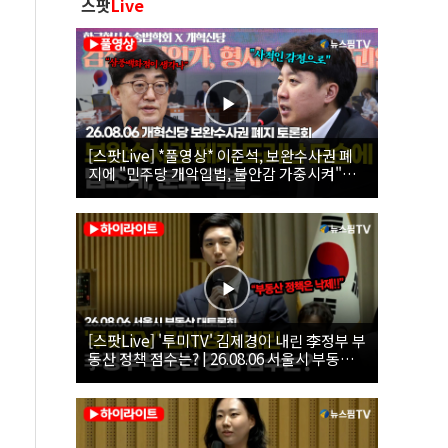
스팟
Live
[스팟Live] *풀영상* 이준석, 보완수사권 폐
지에 "민주당 개악입법, 불안감 가중시켜"｜
26.08.06 개혁신당 보완수사권 폐지 토론회
[스팟Live] '투미TV' 김제경이 내린 李정부 부
동산 정책 점수는? | 26.08.06 서울시 부동산
대토론회