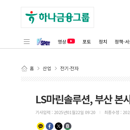
영상
포토
정치
정책·서
홈
산업
전기·전자
LS마린솔루션, 부산 본사
기사입력 :
2025년01월22일 09:20
최종수정 :
20