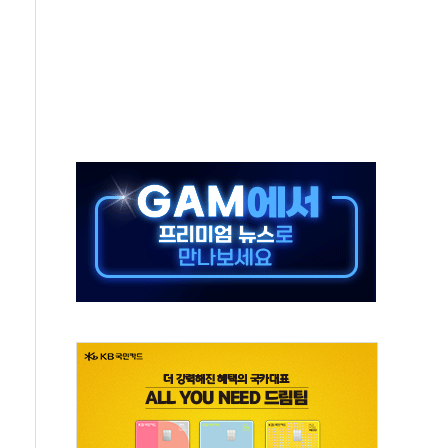
즌2
축 피해 최소화 '총력 대응'
유입에도 박스권…美 암호화폐 법안 처리 여부도 변수
 '62일째'..."대부분 여기서 상주"
환자 2665명·사망 23명
목에 코스피 '휘청'
탄도미사일 발사